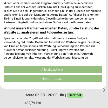
Am Hanselbrunn 9
klicken oder jederzeit auf die Fingerabdruck-Schaltfläche in der linken
85586 Poing
unteren Ecke der Website klicken. Um Ihre Einwilligung zu widerrufen,
❯
klicken Sie auf den Fingerabdruck oder den Link in der Fußzeile der Website
Heute 07:00 - 20:00 Uhr |
Geöffnet
und klicken Sie auf den Menüpunkt „Meine Daten“. Auf dieser Seite können
Sie Ihre Einwilligung widerrufen. Diese Entscheidungen werden unseren
496,33 km • Angebote: 2 Prospekte
Partnern mitgeteilt und haben keinen Einfluss auf die Browserdaten.
Wir und unsere Partner verarbeiten Daten, um die Leistung der
Website zu analysieren und Folgendes zu tun:
REWE Freising/Nordstadt
Speichern von oder Zugriff auf Informationen auf einem Endgerät.
Prinz-Ludwig-Str. 48
Verwendung reduzierter Daten zur Auswahl von Werbeanzeigen. Erstellung
von Profilen für personalisierte Werbung. Verwendung von Profilen zur
85354 Freising/Nordstadt
❯
Auswahl personalisierter Werbung. Erstellung von Profilen zur
Personalisierung von Inhalten. Verwendung von Profilen zur Auswahl
Heute 07:00 - 20:00 Uhr |
Geöffnet
personalisierter Inhalte. Messung der Werbeleistung. Messung der
Performance von Inhalten. Analyse von Zielgruppen durch Statistiken oder
472,27 km • Angebote: 2 Prospekte
Kombinationen von Daten aus verschiedenen Quellen. Entwicklung und
Verbesserung der Angebote. Verwendung reduzierter Daten zur Auswahl
Alle akzeptieren
von Inhalten.
REWE Neufahrn
Daten können außerhalb der Europäischen Union weitergegeben und in die
Nein, anpassen
USA gesendet werden.
Kurt-Kittel-Ring 1
Ihre Einwilligung und die cookie Richtlinie gelten ausschließlich für diese
85375 Neufahrn
❯
Website/App.
Heute 06:30 - 20:00 Uhr |
Geöffnet
Partnerliste anzeigen (1 IAB-Anbieter)
482,79 km
Wir nutzen Ihre Daten für folgende Zwecke: