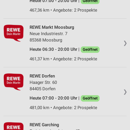
Heute 07:00 - 20:00 Uhr |
Geöffnet
Analyse von Zielgruppen durch Statistiken oder
Kombinationen von Daten aus verschiedenen
467,36 km • Angebote: 2 Prospekte
Quellen
Entwicklung und Verbesserung der Angebote
REWE Markt Moosburg
Neue Industriestr. 7
Verwendung reduzierter Daten zur Auswahl von
85368 Moosburg
❯
Inhalten
Heute 06:30 - 20:00 Uhr |
Geöffnet
IAB-Besonderheiten:
461,37 km • Angebote: 2 Prospekte
Verwendung genauer Standortdaten
Geräte anhand von aktiv angeforderten
REWE Dorfen
Informationen identifizieren
Haager Str. 60
Nicht-IAB-Verarbeitungszwecke:
84405 Dorfen
❯
Notwendig
Heute 07:00 - 20:00 Uhr |
Geöffnet
481,00 km • Angebote: 2 Prospekte
Performance
Funktional
REWE Garching