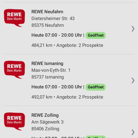
IAB-Verarbeitungszwecke:
Speichern von oder Zugriff auf Informationen
REWE Neufahrn
auf einem Endgerät
Dietersheimer Str. 43
85375 Neufahrn
❯
Verwendung reduzierter Daten zur Auswahl von
Werbeanzeigen
Heute 07:00 - 20:00 Uhr |
Geöffnet
484,21 km • Angebote: 2 Prospekte
Erstellung von Profilen für personalisierte
Werbung
REWE Ismaning
Verwendung von Profilen zur Auswahl
personalisierter Werbung
Max-von-Eyth-Str. 1
85737 Ismaning
❯
Erstellung von Profilen zur Personalisierung
von Inhalten
Heute 07:00 - 20:00 Uhr |
Geöffnet
492,07 km • Angebote: 2 Prospekte
Verwendung von Profilen zur Auswahl
personalisierter Inhalte
REWE Zolling
Messung der Werbeleistung
Am Sägewerk 3
85406 Zolling
Messung der Performance von Inhalten
❯