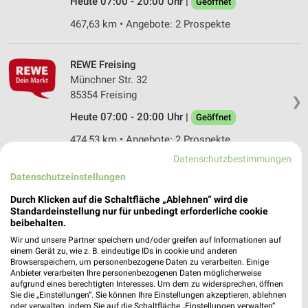
Heute 07:00 - 20:00 Uhr |
Geöffnet
467,63 km • Angebote: 2 Prospekte
REWE Freising
Münchner Str. 32
85354 Freising
❯
Heute 07:00 - 20:00 Uhr |
Geöffnet
474,53 km • Angebote: 2 Prospekte
Datenschutzbestimmungen
Datenschutzeinstellungen
REWE Freising/Innenstadt
Bahnhofstr. 7
Durch Klicken auf die Schaltfläche „Ablehnen“ wird die
85354 Freising/Innenstadt
Standardeinstellung nur für unbedingt erforderliche cookie
❯
beibehalten.
Heute 06:30 - 20:00 Uhr |
Geöffnet
Wir und unsere Partner speichern und/oder greifen auf Informationen auf
einem Gerät zu, wie z. B. eindeutige IDs in cookie und anderen
473,22 km • Angebote: 2 Prospekte
Browserspeichern, um personenbezogene Daten zu verarbeiten. Einige
Anbieter verarbeiten Ihre personenbezogenen Daten möglicherweise
aufgrund eines berechtigten Interesses. Um dem zu widersprechen, öffnen
REWE Poing
Sie die „Einstellungen“. Sie können Ihre Einstellungen akzeptieren, ablehnen
oder verwalten, indem Sie auf die Schaltfläche „Einstellungen verwalten“