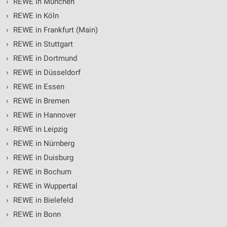
›
REWE in München
›
REWE in Köln
›
REWE in Frankfurt (Main)
›
REWE in Stuttgart
›
REWE in Dortmund
›
REWE in Düsseldorf
›
REWE in Essen
›
REWE in Bremen
›
REWE in Hannover
›
REWE in Leipzig
›
REWE in Nürnberg
›
REWE in Duisburg
›
REWE in Bochum
›
REWE in Wuppertal
›
REWE in Bielefeld
›
REWE in Bonn