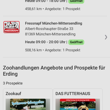
Heute 09:00 - 18:00 Uhr |
Geöffnet
Analyse von Zielgruppen durch Statistiken oder
Kombinationen von Daten aus verschiedenen
458,61 km • Angebote: 1 Prospekt
Quellen
Entwicklung und Verbesserung der Angebote
Fressnapf München-Mittersendling
Albert-Rosshaupter-Straße 33
Verwendung reduzierter Daten zur Auswahl von
81369 München-Mittersendling
Inhalten
❯
Heute 09:00 - 20:00 Uhr |
Geöffnet
IAB-Besonderheiten:
508,16 km • Angebote: 1 Prospekt
Verwendung genauer Standortdaten
Geräte anhand von aktiv angeforderten
Informationen identifizieren
Zoohandlungen Angebote und Prospekte für
Erding
Nicht-IAB-Verarbeitungszwecke:
Notwendig
3 Prospekte
Performance
Zookauf
DAS FUTTERHAUS
Funktional