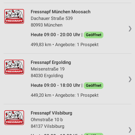
Speichern von oder Zugriff auf Informationen
Fressnapf München Moosach
auf einem Endgerät
Dachauer Straße 539
80993 München
Verwendung reduzierter Daten zur Auswahl von
❯
Werbeanzeigen
Heute 09:00 - 20:00 Uhr |
Geöffnet
Erstellung von Profilen für personalisierte
499,83 km • Angebote: 1 Prospekt
Werbung
Verwendung von Profilen zur Auswahl
Fressnapf Ergolding
personalisierter Werbung
Meisenstraße 19
84030 Ergolding
❯
Erstellung von Profilen zur Personalisierung
von Inhalten
Heute 09:00 - 18:00 Uhr |
Geöffnet
449,20 km • Angebote: 1 Prospekt
Verwendung von Profilen zur Auswahl
personalisierter Inhalte
Fressnapf Vilsbiburg
Messung der Werbeleistung
Ohmstraße 10 b
84137 Vilsbiburg
Messung der Performance von Inhalten
❯