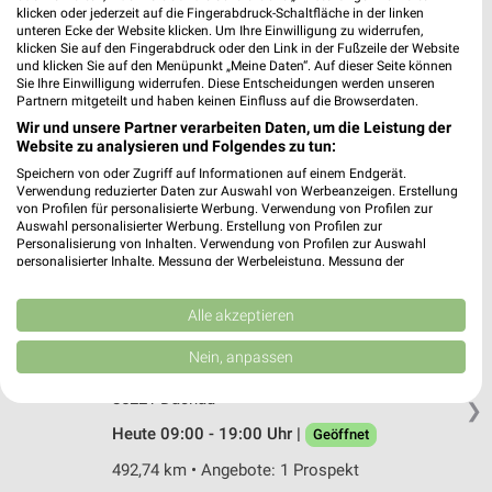
Bognerhofweg 12
klicken oder jederzeit auf die Fingerabdruck-Schaltfläche in der linken
❯
81825 München-Trudering
unteren Ecke der Website klicken. Um Ihre Einwilligung zu widerrufen,
klicken Sie auf den Fingerabdruck oder den Link in der Fußzeile der Website
Heute 09:00 - 20:00 Uhr |
Geöffnet
und klicken Sie auf den Menüpunkt „Meine Daten“. Auf dieser Seite können
Sie Ihre Einwilligung widerrufen. Diese Entscheidungen werden unseren
504,07 km • Angebote: 1 Prospekt
Partnern mitgeteilt und haben keinen Einfluss auf die Browserdaten.
Wir und unsere Partner verarbeiten Daten, um die Leistung der
Website zu analysieren und Folgendes zu tun:
zookauf Putzbrunn
Speichern von oder Zugriff auf Informationen auf einem Endgerät.
Innstraße 6b
Verwendung reduzierter Daten zur Auswahl von Werbeanzeigen. Erstellung
von Profilen für personalisierte Werbung. Verwendung von Profilen zur
85640 Putzbrunn
❯
Auswahl personalisierter Werbung. Erstellung von Profilen zur
Personalisierung von Inhalten. Verwendung von Profilen zur Auswahl
Heute 08:00 - 16:00 Uhr |
Geöffnet
personalisierter Inhalte. Messung der Werbeleistung. Messung der
Performance von Inhalten. Analyse von Zielgruppen durch Statistiken oder
508,42 km • Angebote: 1 Prospekt
Kombinationen von Daten aus verschiedenen Quellen. Entwicklung und
Verbesserung der Angebote. Verwendung reduzierter Daten zur Auswahl
Alle akzeptieren
von Inhalten.
Fressnapf Dachau
Daten können außerhalb der Europäischen Union weitergegeben und in die
Nein, anpassen
USA gesendet werden.
Fraunhoferstraße 9
Ihre Einwilligung und die cookie Richtlinie gelten ausschließlich für diese
85221 Dachau
❯
Website/App.
Heute 09:00 - 19:00 Uhr |
Geöffnet
Partnerliste anzeigen (1 IAB-Anbieter)
Wir nutzen Ihre Daten für folgende Zwecke:
492,74 km • Angebote: 1 Prospekt
IAB-Verarbeitungszwecke: