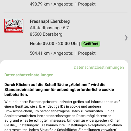
498,79 km • Angebote: 1 Prospekt
Fressnapf Ebersberg
Altstadtpassage 6-7
85560 Ebersberg
❯
Heute 09:00 - 20:00 Uhr |
Geöffnet
504,41 km • Angebote: 1 Prospekt
Datenschutzbestimmungen
Fressnapf XXL München
Datenschutzeinstellungen
Lotte Branz Straße 14
80939 München
Durch Klicken auf die Schaltfläche „Ablehnen“ wird die
❯
Standardeinstellung nur für unbedingt erforderliche cookie
Heute 09:00 - 20:00 Uhr |
Geöffnet
beibehalten.
Wir und unsere Partner speichern und/oder greifen auf Informationen auf
498,04 km • Angebote: 1 Prospekt
einem Gerät zu, wie z. B. eindeutige IDs in cookie und anderen
Browserspeichern, um personenbezogene Daten zu verarbeiten. Einige
Anbieter verarbeiten Ihre personenbezogenen Daten möglicherweise
Fressnapf München Trudering München-
aufgrund eines berechtigten Interesses. Um dem zu widersprechen, öffnen
Sie die „Einstellungen“. Sie können Ihre Einstellungen akzeptieren, ablehnen
Trudering
oder verwalten, indem Sie auf die Schaltfläche „Einstellungen verwalten“