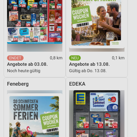
Verwendung reduzierter Daten zur Auswahl von
Inhalten
IAB-Besonderheiten:
Verwendung genauer Standortdaten
Geräte anhand von aktiv angeforderten
Informationen identifizieren
Nicht-IAB-Verarbeitungszwecke:
0,8 km
0,1 km
Angebote ab 03.08.
Angebote ab 13.08.
Notwendig
Noch heute gültig
Gültig ab Do. 13.08.
Performance
Feneberg
EDEKA
Funktional
Werbung