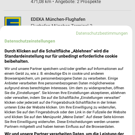
471,08 km • Angebote: 2 Prospekte
EDEKA München-Flughafen
Flughafen München Terminal 2
85356 München-Flughafen
Datenschutzbestimmungen
❯
Datenschutzeinstellungen
Heute 05:30 - 22:00 Uhr |
Geschlossen
Durch Klicken auf die Schaltfläche „Ablehnen“ wird die
477,00 km
Standardeinstellung nur für unbedingt erforderliche cookie
beibehalten.
Wir und unsere Partner speichern und/oder greifen auf Informationen auf
EDEKA München-Flughafen
einem Gerät zu, wie z. B. eindeutige IDs in cookie und anderen
Terminalstraße 18
Browserspeichern, um personenbezogene Daten zu verarbeiten. Einige
85356 München-Flughafen
Anbieter verarbeiten Ihre personenbezogenen Daten möglicherweise
❯
aufgrund eines berechtigten Interesses. Um dem zu widersprechen, öffnen
Heute 05:30 - 00:00 Uhr |
Sie die „Einstellungen“. Sie können Ihre Einstellungen akzeptieren, ablehnen
Geschlossen
oder verwalten, indem Sie auf die Schaltfläche „Einstellungen verwalten“
477,18 km
klicken oder jederzeit auf die Fingerabdruck-Schaltfläche in der linken
unteren Ecke der Website klicken. Um Ihre Einwilligung zu widerrufen,
klicken Sie auf den Fingerabdruck oder den Link in der Fußzeile der Website
und klicken Sie auf den Menüpunkt „Meine Daten“. Auf dieser Seite können
REWE München / Flughafen
Sie Ihre Einwilligung widerrufen. Diese Entscheidungen werden unseren
Partnern mitgeteilt und haben keinen Einfluss auf die Browserdaten.
Terminalstr. Mitte 18
85356 München / Flughafen
Wir und unsere Partner verarbeiten Daten, um die Leistung der