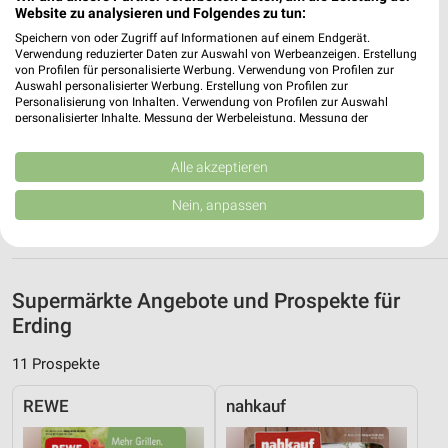
❯
Website zu analysieren und Folgendes zu tun:
Heute 05:30 - 23:00 Uhr |
Geschlossen
Speichern von oder Zugriff auf Informationen auf einem Endgerät.
Verwendung reduzierter Daten zur Auswahl von Werbeanzeigen. Erstellung
477,21 km • Angebote: 2 Prospekte
von Profilen für personalisierte Werbung. Verwendung von Profilen zur
Auswahl personalisierter Werbung. Erstellung von Profilen zur
Personalisierung von Inhalten. Verwendung von Profilen zur Auswahl
personalisierter Inhalte. Messung der Werbeleistung. Messung der
EDEKA Halbergmoos
Performance von Inhalten. Analyse von Zielgruppen durch Statistiken oder
Theresienstraße 72
Kombinationen von Daten aus verschiedenen Quellen. Entwicklung und
85399 Halbergmoos
Verbesserung der Angebote. Verwendung reduzierter Daten zur Auswahl
Alle akzeptieren
❯
von Inhalten.
Heute 07:00 - 20:00 Uhr |
Geschlossen
Daten können außerhalb der Europäischen Union weitergegeben und in die
Nein, anpassen
USA gesendet werden.
481,66 km • Angebote: 1 Prospekt
Ihre Einwilligung und die cookie Richtlinie gelten ausschließlich für diese
Website/App.
Partnerliste anzeigen (1 IAB-Anbieter)
Supermärkte Angebote und Prospekte für
Wir nutzen Ihre Daten für folgende Zwecke:
Erding
IAB-Verarbeitungszwecke:
Speichern von oder Zugriff auf Informationen
11 Prospekte
auf einem Endgerät
REWE
nahkauf
Verwendung reduzierter Daten zur Auswahl von
Werbeanzeigen