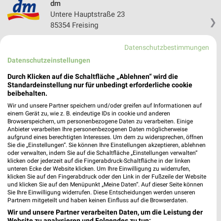
dm
Untere Hauptstraße 23
❯
85354 Freising
472,72 km
Datenschutzbestimmungen
Datenschutzeinstellungen
Drogerie & Parfümerie Angebote für Erding
Durch Klicken auf die Schaltfläche „Ablehnen“ wird die
und Umgebung
Standardeinstellung nur für unbedingt erforderliche cookie
beibehalten.
7 Prospekte
Wir und unsere Partner speichern und/oder greifen auf Informationen auf
einem Gerät zu, wie z. B. eindeutige IDs in cookie und anderen
Browserspeichern, um personenbezogene Daten zu verarbeiten. Einige
Müller
Müller
Anbieter verarbeiten Ihre personenbezogenen Daten möglicherweise
aufgrund eines berechtigten Interesses. Um dem zu widersprechen, öffnen
Sie die „Einstellungen“. Sie können Ihre Einstellungen akzeptieren, ablehnen
oder verwalten, indem Sie auf die Schaltfläche „Einstellungen verwalten“
klicken oder jederzeit auf die Fingerabdruck-Schaltfläche in der linken
unteren Ecke der Website klicken. Um Ihre Einwilligung zu widerrufen,
klicken Sie auf den Fingerabdruck oder den Link in der Fußzeile der Website
und klicken Sie auf den Menüpunkt „Meine Daten“. Auf dieser Seite können
Sie Ihre Einwilligung widerrufen. Diese Entscheidungen werden unseren
Partnern mitgeteilt und haben keinen Einfluss auf die Browserdaten.
Wir und unsere Partner verarbeiten Daten, um die Leistung der
Website zu analysieren und Folgendes zu tun: