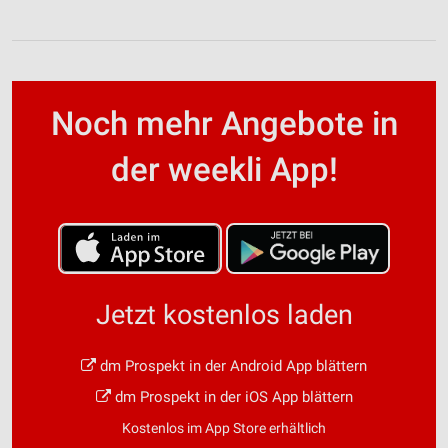
Noch mehr Angebote in
der weekli App!
Jetzt kostenlos laden
dm Prospekt in der Android App blättern
dm Prospekt in der iOS App blättern
Kostenlos im App Store erhältlich