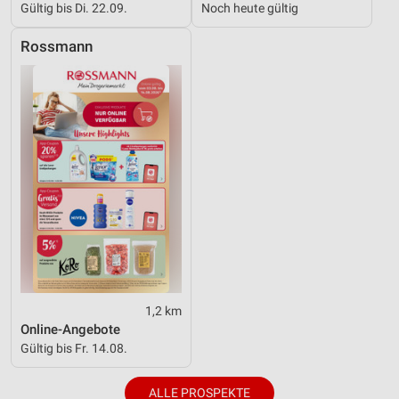
Gültig bis Di. 22.09.
Noch heute gültig
Inhalten
IAB-Besonderheiten:
Rossmann
Verwendung genauer Standortdaten
Geräte anhand von aktiv angeforderten
Informationen identifizieren
Nicht-IAB-Verarbeitungszwecke:
Notwendig
Performance
Funktional
Werbung
1,2 km
Online-Angebote
Gültig bis Fr. 14.08.
ALLE PROSPEKTE