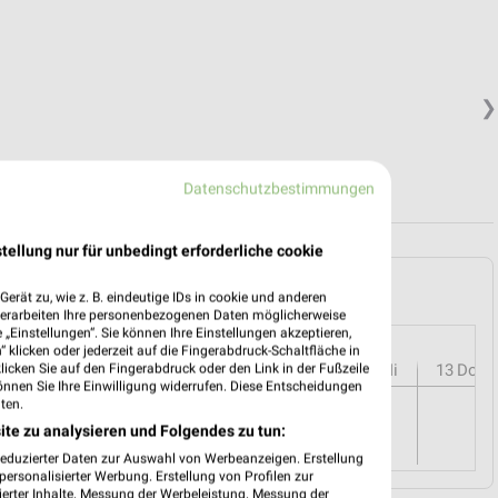
❯
Datenschutzbestimmungen
tellung nur für unbedingt erforderliche cookie
g und Umgebung
erät zu, wie z. B. eindeutige IDs in cookie und anderen
verarbeiten Ihre personenbezogenen Daten möglicherweise
„Einstellungen“. Sie können Ihre Einstellungen akzeptieren,
 klicken oder jederzeit auf die Fingerabdruck-Schaltfläche in
r
08
Sa
09
So
10
Mo
11
Di
12
Mi
13
Do
klicken Sie auf den Fingerabdruck oder den Link in der Fußzeile
önnen Sie Ihre Einwilligung widerrufen. Diese Entscheidungen
ten.
ite zu analysieren und Folgendes zu tun:
reduzierter Daten zur Auswahl von Werbeanzeigen. Erstellung
ersonalisierter Werbung. Erstellung von Profilen zur
ierter Inhalte. Messung der Werbeleistung. Messung der