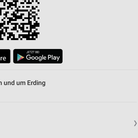
von Daten aus verschiedenen
ren
n und um Erding
❯