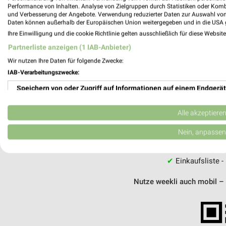
Performance von Inhalten. Analyse von Zielgruppen durch Statistiken oder Kom
und Verbesserung der Angebote. Verwendung reduzierter Daten zur Auswahl von
MEH
Daten können außerhalb der Europäischen Union weitergegeben und in die USA 
Ihre Einwilligung und die cookie Richtlinie gelten ausschließlich für diese Websit
Partnerliste anzeigen (1 IAB-Anbieter)
Wir nutzen Ihre Daten für folgende Zwecke:
IAB-Verarbeitungszwecke:
weekli - Pros
Speichern von oder Zugriff auf Informationen auf einem Endgerät
Alle HIT Angebote immer griffbereit –
Verwendung reduzierter Daten zur Auswahl von Werbeanzeigen
Alle akzeptiere
✔
Standortgenau
Erstellung von Profilen für personalisierte Werbung
Nein, anpassen
✔
Folge deinem L
✔
Push-Benachric
Verwendung von Profilen zur Auswahl personalisierter Werbung
✔
Einkaufsliste -
Erstellung von Profilen zur Personalisierung von Inhalten
Nutze weekli auch mobil –
Verwendung von Profilen zur Auswahl personalisierter Inhalte
Messung der Werbeleistung