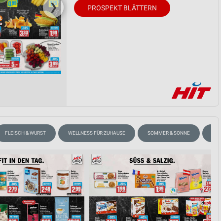
❯
PROSPEKT BLÄTTERN
FLEISCH & WURST
WELLNESS FÜR ZUHAUSE
SOMMER & SONNE
ANG