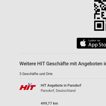
Messung der Performance von Inhalten
Analyse von Zielgruppen durch Statistiken oder Kombinationen 
Quellen
Entwicklung und Verbesserung der Angebote
Verwendung reduzierter Daten zur Auswahl von Inhalten
IAB-Besonderheiten:
Verwendung genauer Standortdaten
Geräte anhand von aktiv angeforderten Informationen identifizie
Weitere HIT Geschäfte mit Angeboten i
Nicht-IAB-Verarbeitungszwecke:
3 Geschäfte und Orte
Notwendig
HIT Angebote in Parsdorf
Performance
Parsdorf, Deutschland
Funktional
499,77 km
Werbung