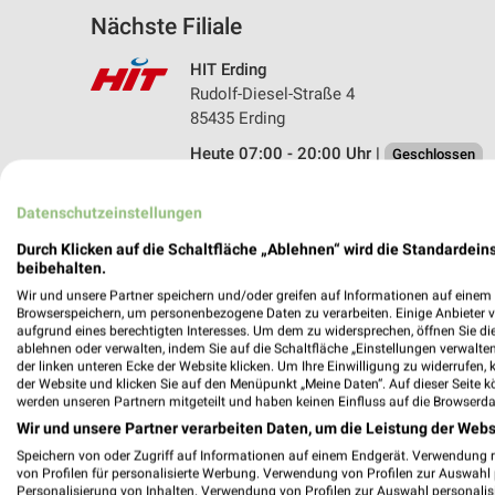
Nächste Filiale
HIT Erding
Rudolf-Diesel-Straße 4
85435 Erding
Heute 07:00 - 20:00 Uhr |
Geschlossen
480,03 km • Angebote: 1 Prospekt
Datenschutzeinstellungen
Durch Klicken auf die Schaltfläche „Ablehnen“ wird die Standardeins
beibehalten.
Angebote-Kalender für HIT in Erdin
Wir und unsere Partner speichern und/oder greifen auf Informationen auf einem G
Browserspeichern, um personenbezogene Daten zu verarbeiten. Einige Anbieter 
aufgrund eines berechtigten Interesses. Um dem zu widersprechen, öffnen Sie die 
Aug.
ablehnen oder verwalten, indem Sie auf die Schaltfläche „Einstellungen verwalten“
03
Mo
04
Di
05
Mi
06
Do
07
F
der linken unteren Ecke der Website klicken. Um Ihre Einwilligung zu widerrufen, 
der Website und klicken Sie auf den Menüpunkt „Meine Daten“. Auf dieser Seite k
HIT - Angebote ab 03.08.
werden unseren Partnern mitgeteilt und haben keinen Einfluss auf die Browserda
Wir und unsere Partner verarbeiten Daten, um die Leistung der Webs
Speichern von oder Zugriff auf Informationen auf einem Endgerät. Verwendung 
von Profilen für personalisierte Werbung. Verwendung von Profilen zur Auswahl p
Personalisierung von Inhalten. Verwendung von Profilen zur Auswahl personalis