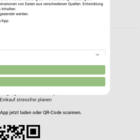
binationen von Daten aus verschiedenen Quellen. Entwicklung
 Inhalten.
R PROSPEKTE
gesendet werden.
e/App.
pekte & Angebote App
 mit der kostenlosen weekli App für iOS & Android.
n
e Angebote
ieblingshändler
htigungen bei neuen Prospekten
 Einkauf stressfrei planen
 App jetzt laden oder QR-Code scannen.