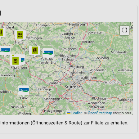
d
⛶
Leaflet
|
©
OpenStreetMap
contributors
 Informationen (Öffnungszeiten & Route) zur Filiale zu erhalten.