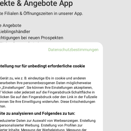
pekte & Angebote App
 Filialen & Öffnungszeiten in unserer App.
e Angebote
ieblingshändler
htigungen bei neuen Prospekten
 Einkauf stressfrei planen
Datenschutzbestimmungen
 App jetzt laden oder QR-Code scannen.
tellung nur für unbedingt erforderliche cookie
erät zu, wie z. B. eindeutige IDs in cookie und anderen
verarbeiten Ihre personenbezogenen Daten möglicherweise
„Einstellungen“. Sie können Ihre Einstellungen akzeptieren,
 klicken oder jederzeit auf die Fingerabdruck-Schaltfläche in
klicken Sie auf den Fingerabdruck oder den Link in der Fußzeile
önnen Sie Ihre Einwilligung widerrufen. Diese Entscheidungen
ten.
ite zu analysieren und Folgendes zu tun:
reduzierter Daten zur Auswahl von Werbeanzeigen. Erstellung
ersonalisierter Werbung. Erstellung von Profilen zur
ierter Inhalte. Messung der Werbeleistung. Messung der