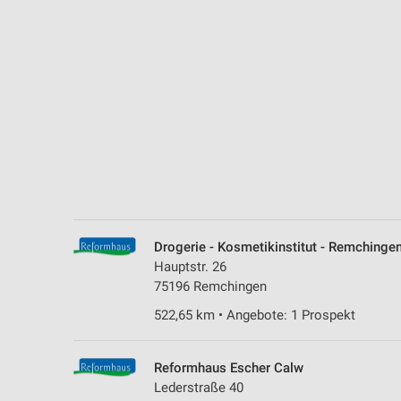
Messung der Performance von Inhalten
Analyse von Zielgruppen durch Statistiken oder Kombinationen 
Quellen
Entwicklung und Verbesserung der Angebote
Verwendung reduzierter Daten zur Auswahl von Inhalten
IAB-Besonderheiten:
Verwendung genauer Standortdaten
Geräte anhand von aktiv angeforderten Informationen identifizie
Drogerie - Kosmetikinstitut - Remchinge
Nicht-IAB-Verarbeitungszwecke:
Hauptstr. 26
75196 Remchingen
Notwendig
522,65 km • Angebote: 1 Prospekt
Performance
Funktional
Reformhaus Escher Calw
Lederstraße 40
Werbung