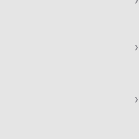
❯
❯
❯