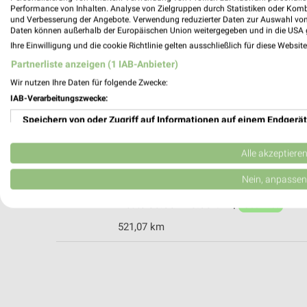
Performance von Inhalten. Analyse von Zielgruppen durch Statistiken oder Kom
und Verbesserung der Angebote. Verwendung reduzierter Daten zur Auswahl von
Daten können außerhalb der Europäischen Union weitergegeben und in die USA 
Ihre Einwilligung und die cookie Richtlinie gelten ausschließlich für diese Websit
Reformhaus Eden Gastiger Pforzheim
Partnerliste anzeigen (1 IAB-Anbieter)
Westl. Karl-Friedrich-Str. 20
Wir nutzen Ihre Daten für folgende Zwecke:
75172 Pforzheim
IAB-Verarbeitungszwecke:
521,80 km • Angebote: 1 Prospekt
Speichern von oder Zugriff auf Informationen auf einem Endgerät
Verwendung reduzierter Daten zur Auswahl von Werbeanzeigen
Alnatura Pforzheim
Alle akzeptiere
Christophallee 23-25 (Nordstadt)
Erstellung von Profilen für personalisierte Werbung
Nein, anpassen
75177 Pforzheim
Heute 08:00 - 20:00 Uhr |
Verwendung von Profilen zur Auswahl personalisierter Werbung
Geöffnet
521,07 km
Erstellung von Profilen zur Personalisierung von Inhalten
Verwendung von Profilen zur Auswahl personalisierter Inhalte
Messung der Werbeleistung