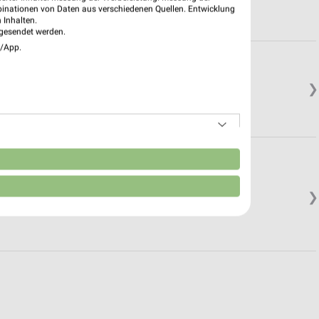
binationen von Daten aus verschiedenen Quellen. Entwicklung
 Inhalten.
gesendet werden.
e/App.
❯
n
❯