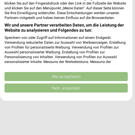
Alle ZOO & Co. Angebote immer griffbereit – mit der
klicken Sie auf den Fingerabdruck oder den Link in der Fußzeile der Website
kostenlosen weekli App für iOS & Android.
und klicken Sie auf den Menüpunkt „Meine Daten“. Auf dieser Seite können
Sie Ihre Einwilligung widerrufen. Diese Entscheidungen werden unseren
Partnern mitgeteilt und haben keinen Einfluss auf die Browserdaten.
✔
Standortgenaue Angebote
Wir und unsere Partner verarbeiten Daten, um die Leistung der
✔
Folge deinem Lieblingshändler
Website zu analysieren und Folgendes zu tun:
✔
Push-Benachrichtigungen bei neuen Prospekten
Speichern von oder Zugriff auf Informationen auf einem Endgerät.
✔
Einkaufsliste - Einkauf stressfrei planen
Verwendung reduzierter Daten zur Auswahl von Werbeanzeigen. Erstellung
von Profilen für personalisierte Werbung. Verwendung von Profilen zur
Auswahl personalisierter Werbung. Erstellung von Profilen zur
JETZT LADEN UND SPAREN!
Personalisierung von Inhalten. Verwendung von Profilen zur Auswahl
personalisierter Inhalte. Messung der Werbeleistung. Messung der
Performance von Inhalten. Analyse von Zielgruppen durch Statistiken oder
Kombinationen von Daten aus verschiedenen Quellen. Entwicklung und
Verbesserung der Angebote. Verwendung reduzierter Daten zur Auswahl
Alle akzeptieren
von Inhalten.
Daten können außerhalb der Europäischen Union weitergegeben und in die
Nein, anpassen
USA gesendet werden.
Ihre Einwilligung und die cookie Richtlinie gelten ausschließlich für diese
Website/App.
Partnerliste anzeigen (1 IAB-Anbieter)
Wir nutzen Ihre Daten für folgende Zwecke:
IAB-Verarbeitungszwecke:
Speichern von oder Zugriff auf Informationen