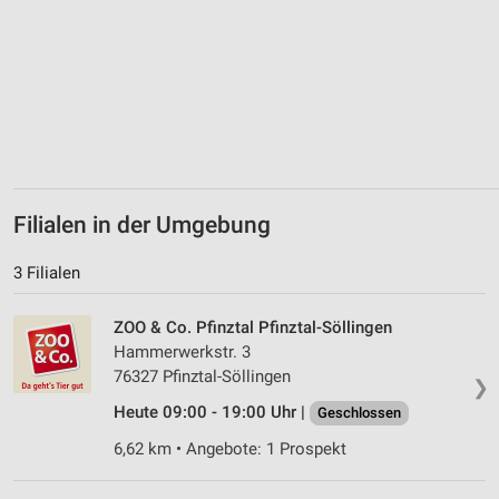
auf einem Endgerät
Verwendung reduzierter Daten zur Auswahl von
Werbeanzeigen
Erstellung von Profilen für personalisierte
Werbung
Verwendung von Profilen zur Auswahl
personalisierter Werbung
Filialen in der Umgebung
Erstellung von Profilen zur Personalisierung
3 Filialen
von Inhalten
Verwendung von Profilen zur Auswahl
ZOO & Co. Pfinztal Pfinztal-Söllingen
personalisierter Inhalte
Hammerwerkstr. 3
76327 Pfinztal-Söllingen
❯
Messung der Werbeleistung
Heute 09:00 - 19:00 Uhr |
Geschlossen
Messung der Performance von Inhalten
6,62 km • Angebote: 1 Prospekt
Analyse von Zielgruppen durch Statistiken oder
Kombinationen von Daten aus verschiedenen