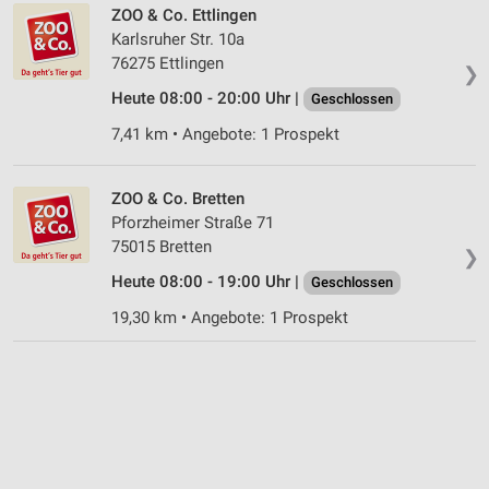
ZOO & Co. Ettlingen
Quellen
Karlsruher Str. 10a
Entwicklung und Verbesserung der Angebote
76275 Ettlingen
❯
Heute 08:00 - 20:00 Uhr |
Geschlossen
Verwendung reduzierter Daten zur Auswahl von
Inhalten
7,41 km • Angebote: 1 Prospekt
IAB-Besonderheiten:
Verwendung genauer Standortdaten
ZOO & Co. Bretten
Pforzheimer Straße 71
Geräte anhand von aktiv angeforderten
75015 Bretten
❯
Informationen identifizieren
Heute 08:00 - 19:00 Uhr |
Geschlossen
Nicht-IAB-Verarbeitungszwecke:
19,30 km • Angebote: 1 Prospekt
Notwendig
Performance
Funktional
Werbung