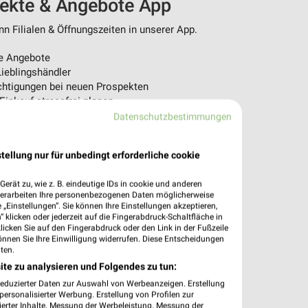
pekte & Angebote App
 Filialen & Öffnungszeiten in unserer App.
e Angebote
ieblingshändler
htigungen bei neuen Prospekten
 Einkauf stressfrei planen
Datenschutzbestimmungen
 App jetzt laden oder QR-Code scannen.
tellung nur für unbedingt erforderliche cookie
erät zu, wie z. B. eindeutige IDs in cookie und anderen
verarbeiten Ihre personenbezogenen Daten möglicherweise
„Einstellungen“. Sie können Ihre Einstellungen akzeptieren,
 klicken oder jederzeit auf die Fingerabdruck-Schaltfläche in
klicken Sie auf den Fingerabdruck oder den Link in der Fußzeile
önnen Sie Ihre Einwilligung widerrufen. Diese Entscheidungen
ten.
ite zu analysieren und Folgendes zu tun:
reduzierter Daten zur Auswahl von Werbeanzeigen. Erstellung
ersonalisierter Werbung. Erstellung von Profilen zur
ierter Inhalte. Messung der Werbeleistung. Messung der