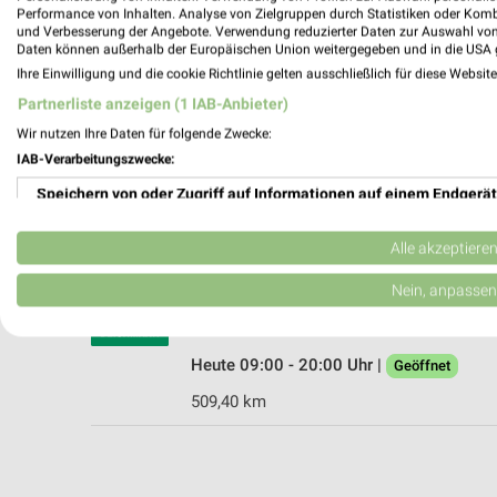
Performance von Inhalten. Analyse von Zielgruppen durch Statistiken oder Kom
und Verbesserung der Angebote. Verwendung reduzierter Daten zur Auswahl von
Daten können außerhalb der Europäischen Union weitergegeben und in die USA 
Ihre Einwilligung und die cookie Richtlinie gelten ausschließlich für diese Websit
DEICHMANN Mühlacker
Partnerliste anzeigen (1 IAB-Anbieter)
Vetterstraße 29
Wir nutzen Ihre Daten für folgende Zwecke:
75417 Mühlacker
IAB-Verarbeitungszwecke:
Heute 09:00 - 19:00 Uhr |
Geöffnet
Speichern von oder Zugriff auf Informationen auf einem Endgerät
509,40 km
Verwendung reduzierter Daten zur Auswahl von Werbeanzeigen
Alle akzeptiere
DEICHMANN Bretten
Erstellung von Profilen für personalisierte Werbung
Nein, anpassen
Pforzheimer Straße 46
75015 Bretten
Verwendung von Profilen zur Auswahl personalisierter Werbung
Heute 09:00 - 20:00 Uhr |
Geöffnet
Erstellung von Profilen zur Personalisierung von Inhalten
509,40 km
Verwendung von Profilen zur Auswahl personalisierter Inhalte
Messung der Werbeleistung