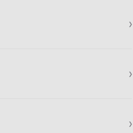
❯
❯
❯