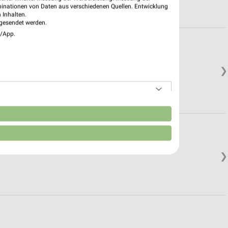
binationen von Daten aus verschiedenen Quellen. Entwicklung
 Inhalten.
gesendet werden.
e/App.
❯
n
❯