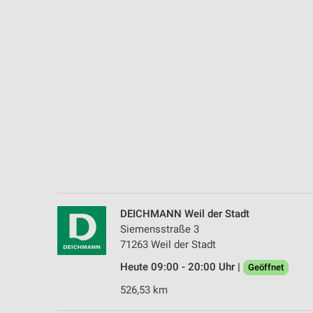
Messung der Performance von Inhalten
Analyse von Zielgruppen durch Statistiken oder Kombinationen 
Quellen
Entwicklung und Verbesserung der Angebote
Verwendung reduzierter Daten zur Auswahl von Inhalten
IAB-Besonderheiten:
Verwendung genauer Standortdaten
Geräte anhand von aktiv angeforderten Informationen identifizie
Nicht-IAB-Verarbeitungszwecke:
DEICHMANN Weil der Stadt
Notwendig
Siemensstraße 3
71263 Weil der Stadt
Performance
Heute 09:00 - 20:00 Uhr |
Geöffnet
Funktional
526,53 km
Werbung