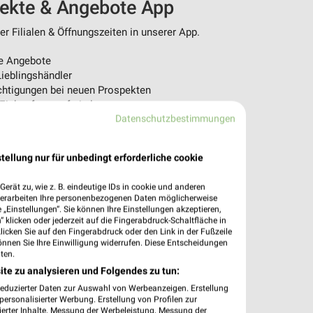
pekte & Angebote App
r Filialen & Öffnungszeiten in unserer App.
e Angebote
ieblingshändler
htigungen bei neuen Prospekten
 Einkauf stressfrei planen
Datenschutzbestimmungen
 App jetzt laden oder QR-Code scannen.
tellung nur für unbedingt erforderliche cookie
erät zu, wie z. B. eindeutige IDs in cookie und anderen
verarbeiten Ihre personenbezogenen Daten möglicherweise
„Einstellungen“. Sie können Ihre Einstellungen akzeptieren,
 klicken oder jederzeit auf die Fingerabdruck-Schaltfläche in
klicken Sie auf den Fingerabdruck oder den Link in der Fußzeile
önnen Sie Ihre Einwilligung widerrufen. Diese Entscheidungen
ten.
ite zu analysieren und Folgendes zu tun:
reduzierter Daten zur Auswahl von Werbeanzeigen. Erstellung
ersonalisierter Werbung. Erstellung von Profilen zur
ierter Inhalte. Messung der Werbeleistung. Messung der