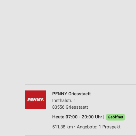
Messung der Performance von Inhalten
Analyse von Zielgruppen durch Statistiken oder Kombinationen 
Quellen
Entwicklung und Verbesserung der Angebote
Verwendung reduzierter Daten zur Auswahl von Inhalten
IAB-Besonderheiten:
Verwendung genauer Standortdaten
Geräte anhand von aktiv angeforderten Informationen identifizie
Nicht-IAB-Verarbeitungszwecke:
PENNY Griesstaett
Notwendig
Innthalstr. 1
83556 Griesstaett
Performance
Heute 07:00 - 20:00 Uhr |
Geöffnet
Funktional
511,38 km • Angebote: 1 Prospekt
Werbung