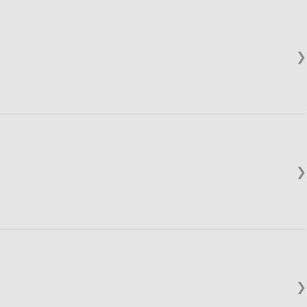
❯
❯
❯