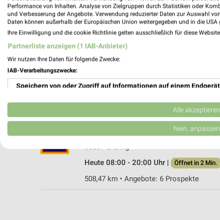
Performance von Inhalten. Analyse von Zielgruppen durch Statistiken oder Kom
und Verbesserung der Angebote. Verwendung reduzierter Daten zur Auswahl von
Daten können außerhalb der Europäischen Union weitergegeben und in die USA 
Ihre Einwilligung und die cookie Richtlinie gelten ausschließlich für diese Websit
NORMA Grafing
Partnerliste anzeigen (1 IAB-Anbieter)
Glonner Str. 1
Wir nutzen Ihre Daten für folgende Zwecke:
85567 Grafing
IAB-Verarbeitungszwecke:
Heute 08:00 - 20:00 Uhr |
Öffnet in 2 Min.
Speichern von oder Zugriff auf Informationen auf einem Endgerät
508,03 km • Angebote: 4 Prospekte
Verwendung reduzierter Daten zur Auswahl von Werbeanzeigen
Alle akzeptiere
ALDI SÜD Grafing
Erstellung von Profilen für personalisierte Werbung
Nein, anpassen
Glonner Straße 37
Verwendung von Profilen zur Auswahl personalisierter Werbung
85567 Grafing
Heute 08:00 - 20:00 Uhr |
Öffnet in 2 Min.
Erstellung von Profilen zur Personalisierung von Inhalten
508,47 km • Angebote: 6 Prospekte
Verwendung von Profilen zur Auswahl personalisierter Inhalte
Messung der Werbeleistung