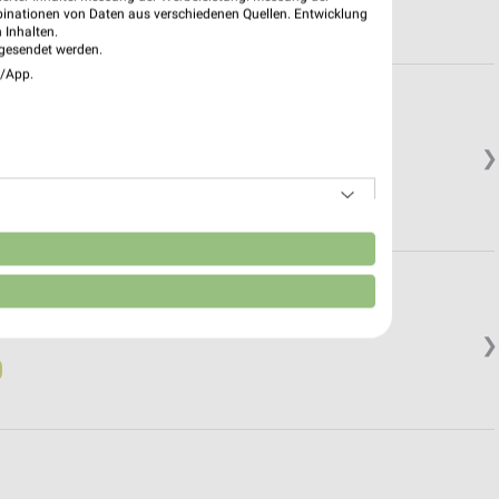
binationen von Daten aus verschiedenen Quellen. Entwicklung
 Inhalten.
gesendet werden.
e/App.
❯
n
❯