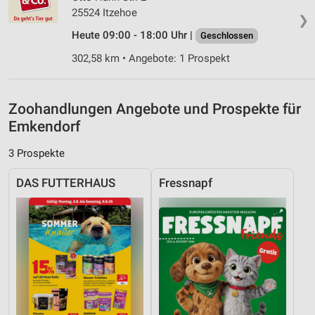
25524 Itzehoe
❯
Entwicklung und Verbesserung der Angebote
Heute 09:00 - 18:00 Uhr |
Geschlossen
Verwendung reduzierter Daten zur Auswahl von
302,58 km • Angebote: 1 Prospekt
Inhalten
IAB-Besonderheiten:
Verwendung genauer Standortdaten
Zoohandlungen Angebote und Prospekte für
Emkendorf
Geräte anhand von aktiv angeforderten
Informationen identifizieren
3 Prospekte
Nicht-IAB-Verarbeitungszwecke:
DAS FUTTERHAUS
Fressnapf
Notwendig
Performance
Funktional
Werbung