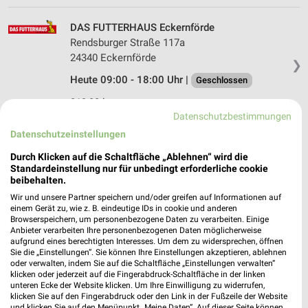
DAS FUTTERHAUS Eckernförde
Rendsburger Straße 117a
24340 Eckernförde
❯
Heute 09:00 - 18:00 Uhr |
Geschlossen
319,33 km
Datenschutzbestimmungen
Datenschutzeinstellungen
Fressnapf Neumünster-Freesenburg
Durch Klicken auf die Schaltfläche „Ablehnen“ wird die
Freesenburg 2
Standardeinstellung nur für unbedingt erforderliche cookie
24537 Neumünster
❯
beibehalten.
Heute 09:00 - 19:00 Uhr |
Geschlossen
Wir und unsere Partner speichern und/oder greifen auf Informationen auf
einem Gerät zu, wie z. B. eindeutige IDs in cookie und anderen
287,62 km • Angebote: 1 Prospekt
Browserspeichern, um personenbezogene Daten zu verarbeiten. Einige
Anbieter verarbeiten Ihre personenbezogenen Daten möglicherweise
aufgrund eines berechtigten Interesses. Um dem zu widersprechen, öffnen
Sie die „Einstellungen“. Sie können Ihre Einstellungen akzeptieren, ablehnen
DAS FUTTERHAUS Altenholz
oder verwalten, indem Sie auf die Schaltfläche „Einstellungen verwalten“
Klausdorfer Straße 93d
klicken oder jederzeit auf die Fingerabdruck-Schaltfläche in der linken
❯
unteren Ecke der Website klicken. Um Ihre Einwilligung zu widerrufen,
24161 Altenholz
klicken Sie auf den Fingerabdruck oder den Link in der Fußzeile der Website
und klicken Sie auf den Menüpunkt „Meine Daten“. Auf dieser Seite können