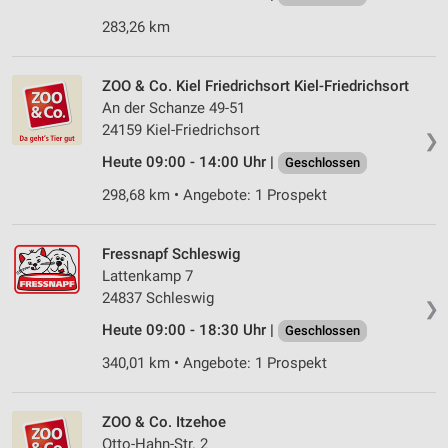
283,26 km
Verwendung reduzierter Daten zur Auswahl von
Werbeanzeigen
ZOO & Co. Kiel Friedrichsort Kiel-Friedrichsort
Erstellung von Profilen für personalisierte
Werbung
An der Schanze 49-51
24159 Kiel-Friedrichsort
❯
Verwendung von Profilen zur Auswahl
personalisierter Werbung
Heute 09:00 - 14:00 Uhr |
Geschlossen
298,68 km • Angebote: 1 Prospekt
Erstellung von Profilen zur Personalisierung
von Inhalten
Fressnapf Schleswig
Verwendung von Profilen zur Auswahl
Lattenkamp 7
personalisierter Inhalte
24837 Schleswig
❯
Messung der Werbeleistung
Heute 09:00 - 18:30 Uhr |
Geschlossen
Messung der Performance von Inhalten
340,01 km • Angebote: 1 Prospekt
Analyse von Zielgruppen durch Statistiken oder
Kombinationen von Daten aus verschiedenen
ZOO & Co. Itzehoe
Quellen
Otto-Hahn-Str. 2