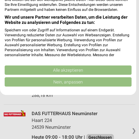
301,79 km
Sie Ihre Einwilligung widerrufen. Diese Entscheidungen werden unseren
Partnern mitgeteilt und haben keinen Einfluss auf die Browserdaten.
Wir und unsere Partner verarbeiten Daten, um die Leistung der
DAS FUTTERHAUS Kiel-Dietrichsdorf
Website zu analysieren und Folgendes zu tun:
Schönkirchener Straße 78
Speichern von oder Zugriff auf Informationen auf einem Endgerät.
❯
24149 Kiel-Dietrichsdorf
Verwendung reduzierter Daten zur Auswahl von Werbeanzeigen. Erstellung
von Profilen für personalisierte Werbung. Verwendung von Profilen zur
292,54 km
Auswahl personalisierter Werbung. Erstellung von Profilen zur
Personalisierung von Inhalten. Verwendung von Profilen zur Auswahl
personalisierter Inhalte. Messung der Werbeleistung. Messung der
Performance von Inhalten. Analyse von Zielgruppen durch Statistiken oder
DAS FUTTERHAUS Schwentinental OT Raisdorf
Kombinationen von Daten aus verschiedenen Quellen. Entwicklung und
Carl-Zeiss-Straße 15
Verbesserung der Angebote. Verwendung reduzierter Daten zur Auswahl
Alle akzeptieren
24223 Schwentinental OT Raisdorf
von Inhalten.
❯
Daten können außerhalb der Europäischen Union weitergegeben und in die
Nein, anpassen
Heute 09:00 - 19:00 Uhr |
USA gesendet werden.
Geschlossen
Ihre Einwilligung und die cookie Richtlinie gelten ausschließlich für diese
288,18 km
Website/App.
Partnerliste anzeigen (1 IAB-Anbieter)
Wir nutzen Ihre Daten für folgende Zwecke:
DAS FUTTERHAUS Neumünster
Haart 224
IAB-Verarbeitungszwecke:
24539 Neumünster
❯
Speichern von oder Zugriff auf Informationen
auf einem Endgerät
Heute 09:00 - 18:00 Uhr |
Geschlossen