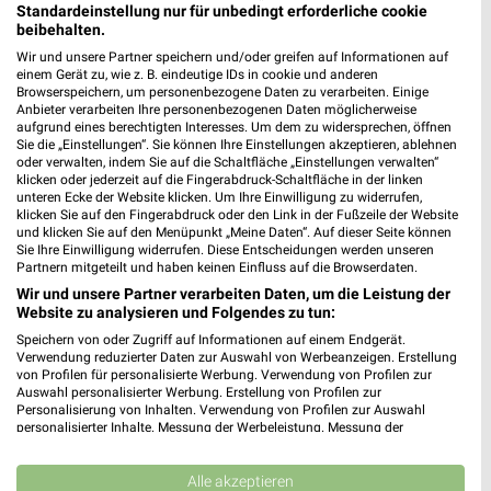
Standardeinstellung nur für unbedingt erforderliche cookie
Heute 09:00 - 20:00 Uhr |
Geöffnet
beibehalten.
299,81 km • Angebote: 1 Prospekt
Wir und unsere Partner speichern und/oder greifen auf Informationen auf
einem Gerät zu, wie z. B. eindeutige IDs in cookie und anderen
Browserspeichern, um personenbezogene Daten zu verarbeiten. Einige
Anbieter verarbeiten Ihre personenbezogenen Daten möglicherweise
Fressnapf KiRo GmbH - Markt Kitzingen
aufgrund eines berechtigten Interesses. Um dem zu widersprechen, öffnen
Lochweg 16
Sie die „Einstellungen“. Sie können Ihre Einstellungen akzeptieren, ablehnen
oder verwalten, indem Sie auf die Schaltfläche „Einstellungen verwalten“
97318 Kitzingen
❯
klicken oder jederzeit auf die Fingerabdruck-Schaltfläche in der linken
unteren Ecke der Website klicken. Um Ihre Einwilligung zu widerrufen,
Heute 09:00 - 19:00 Uhr |
Geöffnet
klicken Sie auf den Fingerabdruck oder den Link in der Fußzeile der Website
und klicken Sie auf den Menüpunkt „Meine Daten“. Auf dieser Seite können
381,62 km • Angebote: 1 Prospekt
Sie Ihre Einwilligung widerrufen. Diese Entscheidungen werden unseren
Partnern mitgeteilt und haben keinen Einfluss auf die Browserdaten.
Wir und unsere Partner verarbeiten Daten, um die Leistung der
Fressnapf Neustadt Aisch
Website zu analysieren und Folgendes zu tun:
Riedweg 10
Speichern von oder Zugriff auf Informationen auf einem Endgerät.
91413 Neustadt Aisch
❯
Verwendung reduzierter Daten zur Auswahl von Werbeanzeigen. Erstellung
von Profilen für personalisierte Werbung. Verwendung von Profilen zur
Heute 09:00 - 19:00 Uhr |
Geöffnet
Auswahl personalisierter Werbung. Erstellung von Profilen zur
Personalisierung von Inhalten. Verwendung von Profilen zur Auswahl
381,15 km • Angebote: 1 Prospekt
personalisierter Inhalte. Messung der Werbeleistung. Messung der
Performance von Inhalten. Analyse von Zielgruppen durch Statistiken oder
Kombinationen von Daten aus verschiedenen Quellen. Entwicklung und
Verbesserung der Angebote. Verwendung reduzierter Daten zur Auswahl
Alle akzeptieren
ZOO & Co. Herzogenaurach