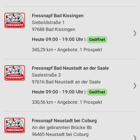
Verwendung von Profilen zur Auswahl
personalisierter Inhalte
Fressnapf Bad Kissingen
Sieboldstraße 1
Messung der Werbeleistung
97688 Bad Kissingen
❯
Messung der Performance von Inhalten
Heute 09:00 - 19:00 Uhr |
Geöffnet
345,29 km • Angebote: 1 Prospekt
Analyse von Zielgruppen durch Statistiken oder
Kombinationen von Daten aus verschiedenen
Quellen
Fressnapf Bad Neustadt an der Saale
Saalestraße 3
Entwicklung und Verbesserung der Angebote
97616 Bad Neustadt an der Saale
❯
Verwendung reduzierter Daten zur Auswahl von
Heute 09:00 - 19:00 Uhr |
Geöffnet
Inhalten
330,56 km • Angebote: 1 Prospekt
IAB-Besonderheiten:
Verwendung genauer Standortdaten
Fressnapf Neustadt bei Coburg
Geräte anhand von aktiv angeforderten
An der gebrannten Brücke 8b
Informationen identifizieren
96465 Neustadt bei Coburg
❯