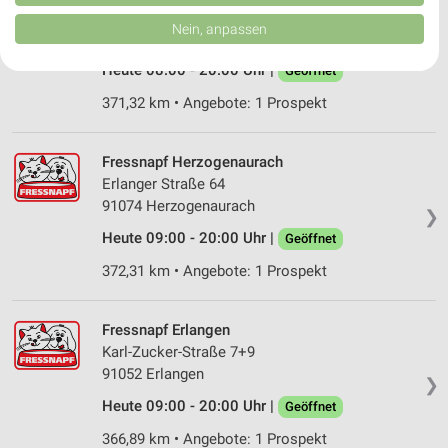
von Inhalten.
Ohmstr. 10
Daten können außerhalb der Europäischen Union weitergegeben und in die
Nein, anpassen
91074 Herzogenaurach
USA gesendet werden.
❯
Ihre Einwilligung und die cookie Richtlinie gelten ausschließlich für diese
Heute 08:00 - 20:00 Uhr |
Geöffnet
Website/App.
Partnerliste anzeigen (1 IAB-Anbieter)
371,32 km • Angebote: 1 Prospekt
Wir nutzen Ihre Daten für folgende Zwecke:
IAB-Verarbeitungszwecke:
Fressnapf Herzogenaurach
Speichern von oder Zugriff auf Informationen
Erlanger Straße 64
auf einem Endgerät
91074 Herzogenaurach
❯
Heute 09:00 - 20:00 Uhr |
Geöffnet
Verwendung reduzierter Daten zur Auswahl von
Werbeanzeigen
372,31 km • Angebote: 1 Prospekt
Erstellung von Profilen für personalisierte
Werbung
Fressnapf Erlangen
Karl-Zucker-Straße 7+9
Verwendung von Profilen zur Auswahl
91052 Erlangen
personalisierter Werbung
❯
Heute 09:00 - 20:00 Uhr |
Geöffnet
Erstellung von Profilen zur Personalisierung
von Inhalten
366,89 km • Angebote: 1 Prospekt