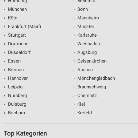
›
Hamburg
›
Bielefeld
›
München
›
Bonn
›
Köln
›
Mannheim
›
Frankfurt (Main)
›
Münster
›
Stuttgart
›
Karlsruhe
›
Dortmund
›
Wiesbaden
›
Düsseldorf
›
Augsburg
›
Essen
›
Gelsenkirchen
›
Bremen
›
Aachen
›
Hannover
›
Mönchengladbach
›
Leipzig
›
Braunschweig
›
Nürnberg
›
Chemnitz
›
Duisburg
›
Kiel
›
Bochum
›
Krefeld
Top Kategorien