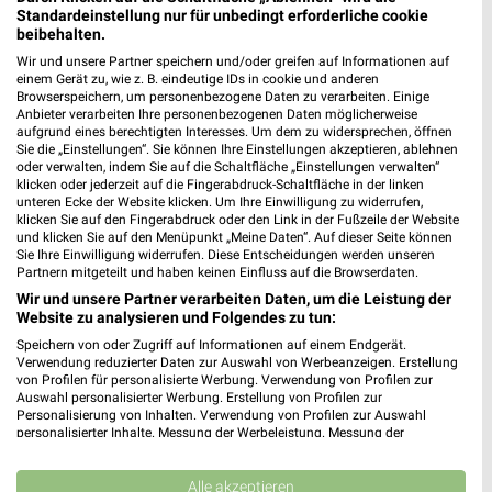
83278 Traunstein
❯
Standardeinstellung nur für unbedingt erforderliche cookie
beibehalten.
Heute 09:00 - 18:00 Uhr |
Geschlossen
Wir und unsere Partner speichern und/oder greifen auf Informationen auf
519,92 km • Angebote: 5 Prospekte
einem Gerät zu, wie z. B. eindeutige IDs in cookie und anderen
Browserspeichern, um personenbezogene Daten zu verarbeiten. Einige
Anbieter verarbeiten Ihre personenbezogenen Daten möglicherweise
aufgrund eines berechtigten Interesses. Um dem zu widersprechen, öffnen
Ernsting's family Traunstein
Sie die „Einstellungen“. Sie können Ihre Einstellungen akzeptieren, ablehnen
Stadtplatz 13
oder verwalten, indem Sie auf die Schaltfläche „Einstellungen verwalten“
klicken oder jederzeit auf die Fingerabdruck-Schaltfläche in der linken
83278 Traunstein
❯
unteren Ecke der Website klicken. Um Ihre Einwilligung zu widerrufen,
klicken Sie auf den Fingerabdruck oder den Link in der Fußzeile der Website
Heute 09:00 - 19:00 Uhr |
Geschlossen
und klicken Sie auf den Menüpunkt „Meine Daten“. Auf dieser Seite können
Sie Ihre Einwilligung widerrufen. Diese Entscheidungen werden unseren
519,88 km
Partnern mitgeteilt und haben keinen Einfluss auf die Browserdaten.
Wir und unsere Partner verarbeiten Daten, um die Leistung der
Website zu analysieren und Folgendes zu tun:
Tchibo Filiale mit Kaffee Bar Erding
Speichern von oder Zugriff auf Informationen auf einem Endgerät.
Schrannenplatz 6
Verwendung reduzierter Daten zur Auswahl von Werbeanzeigen. Erstellung
85435 Erding
von Profilen für personalisierte Werbung. Verwendung von Profilen zur
❯
Auswahl personalisierter Werbung. Erstellung von Profilen zur
Heute 09:00 - 18:00 Uhr |
Geschlossen
Personalisierung von Inhalten. Verwendung von Profilen zur Auswahl
personalisierter Inhalte. Messung der Werbeleistung. Messung der
480,41 km • Angebote: 5 Prospekte
Performance von Inhalten. Analyse von Zielgruppen durch Statistiken oder
Kombinationen von Daten aus verschiedenen Quellen. Entwicklung und
Verbesserung der Angebote. Verwendung reduzierter Daten zur Auswahl
Alle akzeptieren