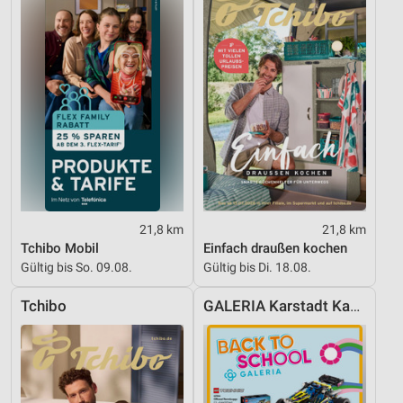
Nicht-IAB-Verarbeitungszwecke:
Notwendig
Performance
Funktional
Werbung
21,8 km
21,8 km
Tchibo Mobil
Einfach draußen kochen
Gültig bis So. 09.08.
Gültig bis Di. 18.08.
Tchibo
GALERIA Karstadt Kaufhof