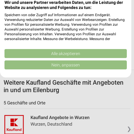
Wir und unsere Partner verarbeiten Daten, um die Leistung der
✔
Standortgenaue Angebote
Website zu analysieren und Folgendes zu tun:
✔
Folge deinem Lieblingshändler
Speichern von oder Zugriff auf Informationen auf einem Endgerät.
✔
Push-Benachrichtigungen bei neuen Prospekten
Verwendung reduzierter Daten zur Auswahl von Werbeanzeigen. Erstellung
✔
Einkaufsliste - Einkauf stressfrei planen
von Profilen für personalisierte Werbung. Verwendung von Profilen zur
Auswahl personalisierter Werbung. Erstellung von Profilen zur
Personalisierung von Inhalten. Verwendung von Profilen zur Auswahl
JETZT LADEN UND SPAREN!
personalisierter Inhalte. Messung der Werbeleistung. Messung der
Performance von Inhalten. Analyse von Zielgruppen durch Statistiken oder
Kombinationen von Daten aus verschiedenen Quellen. Entwicklung und
Verbesserung der Angebote. Verwendung reduzierter Daten zur Auswahl
Alle akzeptieren
von Inhalten.
Daten können außerhalb der Europäischen Union weitergegeben und in die
Nein, anpassen
USA gesendet werden.
Ihre Einwilligung und die cookie Richtlinie gelten ausschließlich für diese
Website/App.
Weitere Kaufland Geschäfte mit Angeboten
Partnerliste anzeigen (1 IAB-Anbieter)
in und um Eilenburg
Wir nutzen Ihre Daten für folgende Zwecke:
IAB-Verarbeitungszwecke:
5 Geschäfte und Orte
Speichern von oder Zugriff auf Informationen
auf einem Endgerät
Kaufland Angebote in Wurzen
Wurzen, Deutschland
❯
Verwendung reduzierter Daten zur Auswahl von
Werbeanzeigen