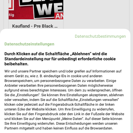
Kaufland - Pre Black Week Angebote
12.11.2025
Datenschutzbestimmungen
Datenschutzeinstellungen
Im
weekli Magazin
erwarten dich neben Infos zu Kaufland
Durch Klicken auf die Schaltfläche „Ablehnen“ wird die
auch clevere Spartipps für den Familienalltag, Ideen zur
Standardeinstellung nur für unbedingt erforderliche cookie
Haushaltsplanung und einfache Wege, dein Budget
beibehalten.
nachhaltig zu entlasten.
Wir und unsere Partner speichern und/oder greifen auf Informationen auf
einem Gerät zu, wie z. B. eindeutige IDs in cookie und anderen
Browserspeichern, um personenbezogene Daten zu verarbeiten. Einige
Anbieter verarbeiten Ihre personenbezogenen Daten möglicherweise
aufgrund eines berechtigten Interesses. Um dem zu widersprechen, öffnen
Sie die „Einstellungen“. Sie können Ihre Einstellungen akzeptieren, ablehnen
oder verwalten, indem Sie auf die Schaltfläche „Einstellungen verwalten“
klicken oder jederzeit auf die Fingerabdruck-Schaltfläche in der linken
weekli - Prospekte & Angebote App
unteren Ecke der Website klicken. Um Ihre Einwilligung zu widerrufen,
klicken Sie auf den Fingerabdruck oder den Link in der Fußzeile der Website
Alle Kaufland Angebote immer griffbereit – mit der kostenlosen
und klicken Sie auf den Menüpunkt „Meine Daten“. Auf dieser Seite können
Sie Ihre Einwilligung widerrufen. Diese Entscheidungen werden unseren
weekli App für iOS & Android.
Partnern mitgeteilt und haben keinen Einfluss auf die Browserdaten.