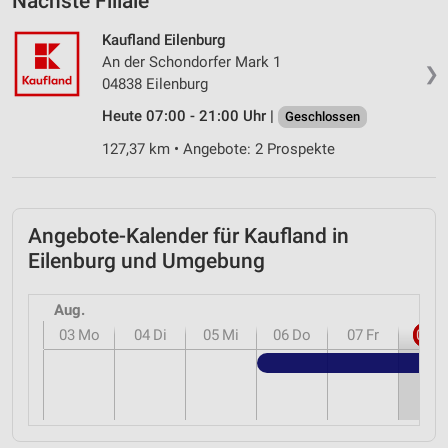
Nächste Filiale
Kaufland Eilenburg
An der Schondorfer Mark 1
❯
04838 Eilenburg
Heute 07:00 - 21:00 Uhr |
Geschlossen
127,37 km • Angebote: 2 Prospekte
Angebote-Kalender für Kaufland in
Eilenburg und Umgebung
Aug.
03
Mo
04
Di
05
Mi
06
Do
07
Fr
08
S
Kauf