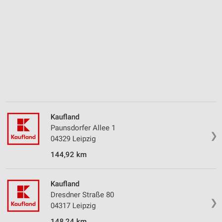
Verwendung reduzierter Daten zur Auswahl von
Inhalten
IAB-Besonderheiten:
Verwendung genauer Standortdaten
Geräte anhand von aktiv angeforderten
Informationen identifizieren
Nicht-IAB-Verarbeitungszwecke:
Notwendig
Kaufland
Paunsdorfer Allee 1
Performance
❯
04329 Leipzig
Funktional
144,92 km
Werbung
Kaufland
Dresdner Straße 80
❯
04317 Leipzig
148,24 km