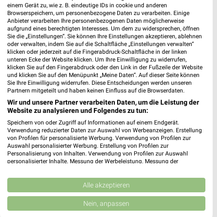
einem Gerät zu, wie z. B. eindeutige IDs in cookie und anderen
Browserspeichern, um personenbezogene Daten zu verarbeiten. Einige
3,1 km
0,4 km
Anbieter verarbeiten Ihre personenbezogenen Daten möglicherweise
Milchzahn-Woche
Einfach draußen kochen
aufgrund eines berechtigten Interesses. Um dem zu widersprechen, öffnen
Gültig bis Do. 01.10.
Gültig bis Di. 18.08.
Sie die „Einstellungen“. Sie können Ihre Einstellungen akzeptieren, ablehnen
oder verwalten, indem Sie auf die Schaltfläche „Einstellungen verwalten“
klicken oder jederzeit auf die Fingerabdruck-Schaltfläche in der linken
Tchibo
Tchibo
unteren Ecke der Website klicken. Um Ihre Einwilligung zu widerrufen,
klicken Sie auf den Fingerabdruck oder den Link in der Fußzeile der Website
und klicken Sie auf den Menüpunkt „Meine Daten“. Auf dieser Seite können
Sie Ihre Einwilligung widerrufen. Diese Entscheidungen werden unseren
Partnern mitgeteilt und haben keinen Einfluss auf die Browserdaten.
Wir und unsere Partner verarbeiten Daten, um die Leistung der
Website zu analysieren und Folgendes zu tun:
Speichern von oder Zugriff auf Informationen auf einem Endgerät.
Verwendung reduzierter Daten zur Auswahl von Werbeanzeigen. Erstellung
von Profilen für personalisierte Werbung. Verwendung von Profilen zur
Auswahl personalisierter Werbung. Erstellung von Profilen zur
Personalisierung von Inhalten. Verwendung von Profilen zur Auswahl
personalisierter Inhalte. Messung der Werbeleistung. Messung der
Performance von Inhalten. Analyse von Zielgruppen durch Statistiken oder
Kombinationen von Daten aus verschiedenen Quellen. Entwicklung und
Verbesserung der Angebote. Verwendung reduzierter Daten zur Auswahl
Alle akzeptieren
von Inhalten.
Daten können außerhalb der Europäischen Union weitergegeben und in die
0,4 km
0,4 km
Nein, anpassen
USA gesendet werden.
Inspiriert vom Meer
Voilà, c’est moi