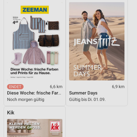
Messung der Werbeleistung
Messung der Performance von Inhalten
Analyse von Zielgruppen durch Statistiken oder
Kombinationen von Daten aus verschiedenen
Quellen
Entwicklung und Verbesserung der Angebote
Verwendung reduzierter Daten zur Auswahl von
Inhalten
IAB-Besonderheiten:
6,6 km
6,9 km
Diese Woche: frische Farben und Prints für zu Hause.
Summer Days
Verwendung genauer Standortdaten
Noch morgen gültig
Gültig bis Di. 01.09.
Geräte anhand von aktiv angeforderten
Informationen identifizieren
Kik
Nicht-IAB-Verarbeitungszwecke:
Notwendig