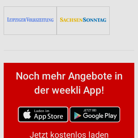
Noch mehr Angebote in
der weekli App!
Jetzt kostenlos laden