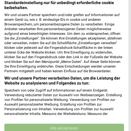
Standardeinstellung nur für unbedingt erforderliche cookie
beibehalten.
2,2 km
2,2 km
Wir und unsere Partner speichern und/oder greifen auf Informationen auf
Gartenabverkauf
Spare bis zu 70%
einem Gerät zu, wie z. B. eindeutige IDs in cookie und anderen
Gültig bis Sa. 15.08.
Gültig bis Sa. 15.08.
Browserspeichern, um personenbezogene Daten zu verarbeiten. Einige
Anbieter verarbeiten Ihre personenbezogenen Daten möglicherweise
aufgrund eines berechtigten Interesses. Um dem zu widersprechen, öffnen
Möbel Boss
porta
Sie die „Einstellungen“. Sie können Ihre Einstellungen akzeptieren, ablehnen
oder verwalten, indem Sie auf die Schaltfläche „Einstellungen verwalten“
klicken oder jederzeit auf die Fingerabdruck-Schaltfläche in der linken
unteren Ecke der Website klicken. Um Ihre Einwilligung zu widerrufen,
klicken Sie auf den Fingerabdruck oder den Link in der Fußzeile der Website
und klicken Sie auf den Menüpunkt „Meine Daten“. Auf dieser Seite können
Sie Ihre Einwilligung widerrufen. Diese Entscheidungen werden unseren
Partnern mitgeteilt und haben keinen Einfluss auf die Browserdaten.
Wir und unsere Partner verarbeiten Daten, um die Leistung der
Website zu analysieren und Folgendes zu tun:
Speichern von oder Zugriff auf Informationen auf einem Endgerät.
Verwendung reduzierter Daten zur Auswahl von Werbeanzeigen. Erstellung
von Profilen für personalisierte Werbung. Verwendung von Profilen zur
Auswahl personalisierter Werbung. Erstellung von Profilen zur
Personalisierung von Inhalten. Verwendung von Profilen zur Auswahl
personalisierter Inhalte. Messung der Werbeleistung. Messung der
Performance von Inhalten. Analyse von Zielgruppen durch Statistiken oder
4,4 km
10 km
Kombinationen von Daten aus verschiedenen Quellen. Entwicklung und
Verbesserung der Angebote. Verwendung reduzierter Daten zur Auswahl
Alle akzeptieren
Angebote ab 03.08.
Super Sale