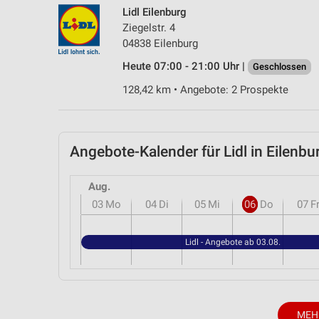
Lidl Eilenburg
Ziegelstr. 4
04838 Eilenburg
Heute 07:00 - 21:00 Uhr |
Geschlossen
128,42 km • Angebote: 2 Prospekte
Angebote-Kalender für Lidl in Eilen
Aug.
03
Mo
04
Di
05
Mi
06
Do
07
F
Lidl - Angebote ab 03.08.
MEH