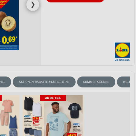
❯
IEL
AKTIONEN, RABATTE & GUTSCHEINE
SOMMER & SONNE
WELLNES