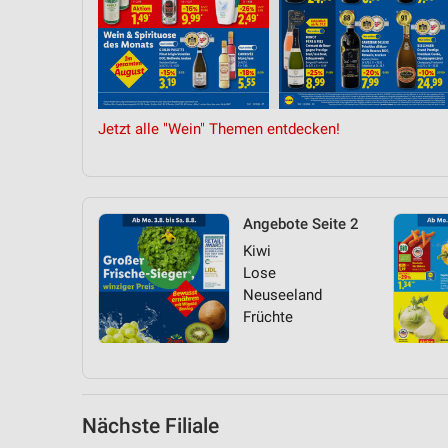
Messung der Performance von Inhalten
Analyse von Zielgruppen durch Statistiken oder Kombinationen 
Quellen
Entwicklung und Verbesserung der Angebote
Jetzt alle "Wein" Themen entdecken!
Verwendung reduzierter Daten zur Auswahl von Inhalten
IAB-Besonderheiten:
Verwendung genauer Standortdaten
Angebote Seite 2
Kiwi
Geräte anhand von aktiv angeforderten Informationen identifizie
Lose
Nicht-IAB-Verarbeitungszwecke:
Neuseeland
Früchte
Notwendig
Performance
Funktional
Nächste Filiale
Werbung