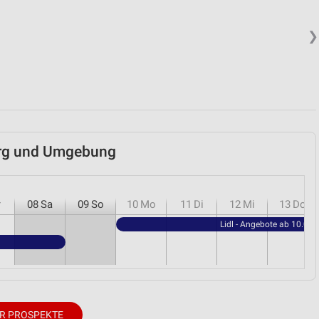
❯
burg und Umgebung
r
08
Sa
09
So
10
Mo
11
Di
12
Mi
13
Do
Lidl - Angebote ab 10.08.
R PROSPEKTE