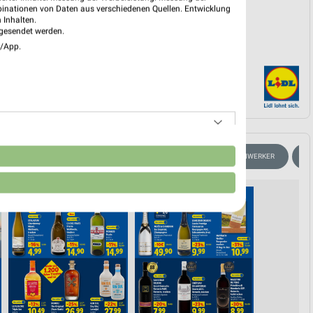
binationen von Daten aus verschiedenen Quellen. Entwicklung
 Inhalten.
gesendet werden.
e/App.
n
ARTPHONE
FAHRRAD
FLEISCH & WURST
FÜR HEIMWERKER
A