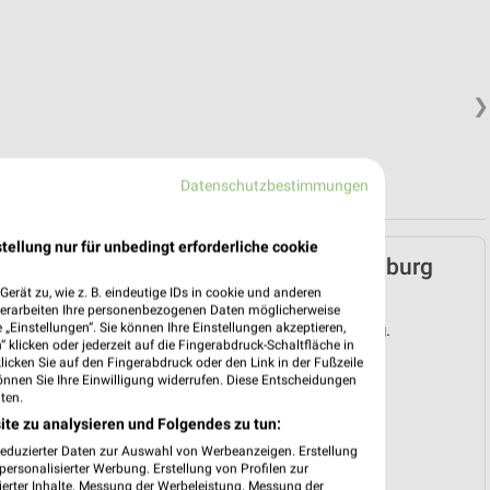
❯
Datenschutzbestimmungen
tellung nur für unbedingt erforderliche cookie
Lidl Prospekt für Eilenburg
ab Mo. den 03.08.
erät zu, wie z. B. eindeutige IDs in cookie und anderen
verarbeiten Ihre personenbezogenen Daten möglicherweise
„Einstellungen“. Sie können Ihre Einstellungen akzeptieren,
Gültig von 03. Aug. bis 08. Aug.
 klicken oder jederzeit auf die Fingerabdruck-Schaltfläche in
klicken Sie auf den Fingerabdruck oder den Link in der Fußzeile
📅
Kalendereintrag erstellen
önnen Sie Ihre Einwilligung widerrufen. Diese Entscheidungen
ten.
ite zu analysieren und Folgendes zu tun:
PROSPEKT BLÄTTERN
❯
reduzierter Daten zur Auswahl von Werbeanzeigen. Erstellung
ersonalisierter Werbung. Erstellung von Profilen zur
ierter Inhalte. Messung der Werbeleistung. Messung der