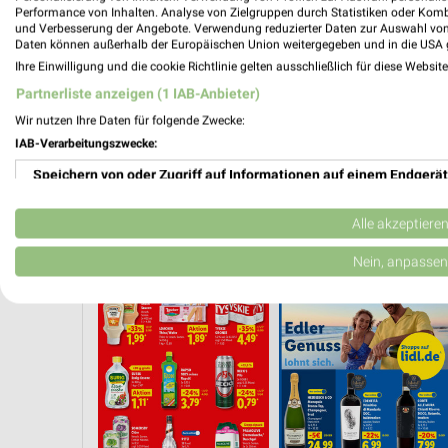
Performance von Inhalten. Analyse von Zielgruppen durch Statistiken oder Kom
und Verbesserung der Angebote. Verwendung reduzierter Daten zur Auswahl von
Daten können außerhalb der Europäischen Union weitergegeben und in die USA 
Ihre Einwilligung und die cookie Richtlinie gelten ausschließlich für diese Websit
Partnerliste anzeigen (1 IAB-Anbieter)
Wir nutzen Ihre Daten für folgende Zwecke:
IAB-Verarbeitungszwecke:
Speichern von oder Zugriff auf Informationen auf einem Endgerät
Verwendung reduzierter Daten zur Auswahl von Werbeanzeigen
Alle akzeptiere
ELZEUG
WEIN
ANGEBOTE AB FREITAG
BLUMEN
HANDY & SM
Erstellung von Profilen für personalisierte Werbung
Nein, anpassen
Verwendung von Profilen zur Auswahl personalisierter Werbung
Erstellung von Profilen zur Personalisierung von Inhalten
Verwendung von Profilen zur Auswahl personalisierter Inhalte
Messung der Werbeleistung