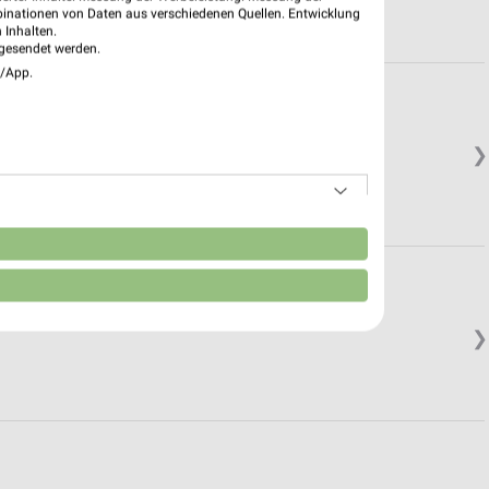
binationen von Daten aus verschiedenen Quellen. Entwicklung
 Inhalten.
gesendet werden.
e/App.
❯
n
❯