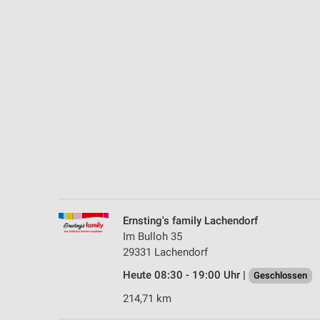
Messung der Performance von Inhalten
Analyse von Zielgruppen durch Statistiken oder Kombinationen 
Quellen
Entwicklung und Verbesserung der Angebote
Verwendung reduzierter Daten zur Auswahl von Inhalten
IAB-Besonderheiten:
Verwendung genauer Standortdaten
Geräte anhand von aktiv angeforderten Informationen identifizie
Nicht-IAB-Verarbeitungszwecke:
Ernsting's family Lachendorf
Notwendig
Im Bulloh 35
29331 Lachendorf
Performance
Heute 08:30 - 19:00 Uhr |
Geschlossen
Funktional
214,71 km
Werbung