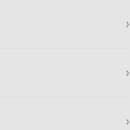
❯
❯
❯