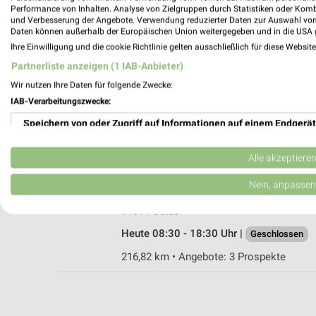
Performance von Inhalten. Analyse von Zielgruppen durch Statistiken oder Kom
und Verbesserung der Angebote. Verwendung reduzierter Daten zur Auswahl von
Daten können außerhalb der Europäischen Union weitergegeben und in die USA 
Ihre Einwilligung und die cookie Richtlinie gelten ausschließlich für diese Websit
Ernsting's family Uetze
Partnerliste anzeigen (1 IAB-Anbieter)
Kaiserstraße 5
Wir nutzen Ihre Daten für folgende Zwecke:
31311 Uetze
IAB-Verarbeitungszwecke:
Heute 09:00 - 18:30 Uhr |
Geschlossen
Speichern von oder Zugriff auf Informationen auf einem Endgerät
216,83 km
Verwendung reduzierter Daten zur Auswahl von Werbeanzeigen
Alle akzeptiere
Rossmann Uetze
Erstellung von Profilen für personalisierte Werbung
Nein, anpassen
Kaiserstr. 3
Verwendung von Profilen zur Auswahl personalisierter Werbung
31311 Uetze
Heute 08:30 - 18:30 Uhr |
Geschlossen
Erstellung von Profilen zur Personalisierung von Inhalten
216,82 km • Angebote: 3 Prospekte
Verwendung von Profilen zur Auswahl personalisierter Inhalte
Messung der Werbeleistung