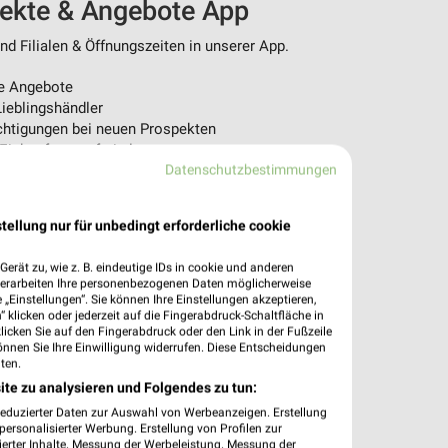
pekte & Angebote App
d Filialen & Öffnungszeiten in unserer App.
e Angebote
ieblingshändler
htigungen bei neuen Prospekten
 Einkauf stressfrei planen
Datenschutzbestimmungen
 App jetzt laden oder QR-Code scannen.
tellung nur für unbedingt erforderliche cookie
erät zu, wie z. B. eindeutige IDs in cookie und anderen
verarbeiten Ihre personenbezogenen Daten möglicherweise
„Einstellungen“. Sie können Ihre Einstellungen akzeptieren,
 klicken oder jederzeit auf die Fingerabdruck-Schaltfläche in
klicken Sie auf den Fingerabdruck oder den Link in der Fußzeile
önnen Sie Ihre Einwilligung widerrufen. Diese Entscheidungen
ten.
ite zu analysieren und Folgendes zu tun:
reduzierter Daten zur Auswahl von Werbeanzeigen. Erstellung
ersonalisierter Werbung. Erstellung von Profilen zur
ierter Inhalte. Messung der Werbeleistung. Messung der