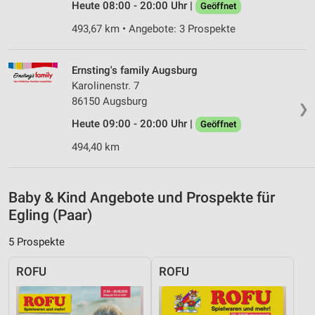
Erstellung von Profilen zur Personalisierung
Heute 08:00 - 20:00 Uhr |
Geöffnet
von Inhalten
493,67 km • Angebote: 3 Prospekte
Verwendung von Profilen zur Auswahl
personalisierter Inhalte
Ernsting's family Augsburg
Karolinenstr. 7
Messung der Werbeleistung
86150 Augsburg
❯
Messung der Performance von Inhalten
Heute 09:00 - 20:00 Uhr |
Geöffnet
Analyse von Zielgruppen durch Statistiken oder
494,40 km
Kombinationen von Daten aus verschiedenen
Quellen
Baby & Kind Angebote und Prospekte für
Entwicklung und Verbesserung der Angebote
Egling (Paar)
Verwendung reduzierter Daten zur Auswahl von
Inhalten
5 Prospekte
IAB-Besonderheiten:
ROFU
ROFU
Verwendung genauer Standortdaten
Geräte anhand von aktiv angeforderten