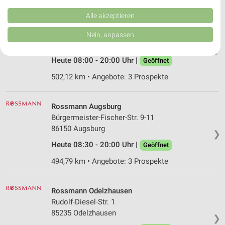
Kombinationen von Daten aus verschiedenen Quellen. Entwicklung und
Verbesserung der Angebote. Verwendung reduzierter Daten zur Auswahl
Alle akzeptieren
Rossmann Maisach
von Inhalten.
Daten können außerhalb der Europäischen Union weitergegeben und in die
Bahnhofstr. 6
Nein, anpassen
USA gesendet werden.
82216 Maisach
❯
Ihre Einwilligung und die cookie Richtlinie gelten ausschließlich für diese
Website/App.
Heute 08:00 - 20:00 Uhr |
Geöffnet
Partnerliste anzeigen (1 IAB-Anbieter)
502,12 km • Angebote: 3 Prospekte
Wir nutzen Ihre Daten für folgende Zwecke:
IAB-Verarbeitungszwecke:
Rossmann Augsburg
Speichern von oder Zugriff auf Informationen
Bürgermeister-Fischer-Str. 9-11
auf einem Endgerät
86150 Augsburg
❯
Verwendung reduzierter Daten zur Auswahl von
Heute 08:30 - 20:00 Uhr |
Geöffnet
Werbeanzeigen
494,79 km • Angebote: 3 Prospekte
Erstellung von Profilen für personalisierte
Werbung
Rossmann Odelzhausen
Verwendung von Profilen zur Auswahl
Rudolf-Diesel-Str. 1
personalisierter Werbung
85235 Odelzhausen
❯