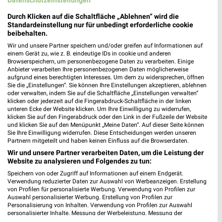
Reichenberger Straße 59
86161 Augsburg
Durch Klicken auf die Schaltfläche „Ablehnen“ wird die
❯
Standardeinstellung nur für unbedingt erforderliche cookie
Heute 09:00 - 20:00 Uhr |
Geöffnet
beibehalten.
Wir und unsere Partner speichern und/oder greifen auf Informationen auf
494,27 km
einem Gerät zu, wie z. B. eindeutige IDs in cookie und anderen
Browserspeichern, um personenbezogene Daten zu verarbeiten. Einige
Anbieter verarbeiten Ihre personenbezogenen Daten möglicherweise
Ernsting's family Fürstenfeldbruck
aufgrund eines berechtigten Interesses. Um dem zu widersprechen, öffnen
Sie die „Einstellungen“. Sie können Ihre Einstellungen akzeptieren, ablehnen
Dachauer Straße 2
oder verwalten, indem Sie auf die Schaltfläche „Einstellungen verwalten“
82256 Fürstenfeldbruck
klicken oder jederzeit auf die Fingerabdruck-Schaltfläche in der linken
❯
unteren Ecke der Website klicken. Um Ihre Einwilligung zu widerrufen,
Heute 09:00 - 18:30 Uhr |
Schließt in 44 Min.
klicken Sie auf den Fingerabdruck oder den Link in der Fußzeile der Website
und klicken Sie auf den Menüpunkt „Meine Daten“. Auf dieser Seite können
506,12 km
Sie Ihre Einwilligung widerrufen. Diese Entscheidungen werden unseren
Partnern mitgeteilt und haben keinen Einfluss auf die Browserdaten.
Wir und unsere Partner verarbeiten Daten, um die Leistung der
Rossmann Augsburg
Website zu analysieren und Folgendes zu tun:
Oberbürgermeister-Hohner-Str. 1
Speichern von oder Zugriff auf Informationen auf einem Endgerät.
Verwendung reduzierter Daten zur Auswahl von Werbeanzeigen. Erstellung
86153 Augsburg
❯
von Profilen für personalisierte Werbung. Verwendung von Profilen zur
Auswahl personalisierter Werbung. Erstellung von Profilen zur
Heute 08:00 - 20:00 Uhr |
Geöffnet
Personalisierung von Inhalten. Verwendung von Profilen zur Auswahl
personalisierter Inhalte. Messung der Werbeleistung. Messung der
494,61 km • Angebote: 3 Prospekte
Performance von Inhalten. Analyse von Zielgruppen durch Statistiken oder