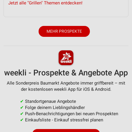
Jetzt alle "Grillen" Themen entdecken!
Wir nutzen Ihre Daten für folgende Zwecke:
IAB-Verarbeitungszwecke:
Speichern von oder Zugriff auf Informationen
auf einem Endgerät
MEHR PROSPEKTE
Verwendung reduzierter Daten zur Auswahl von
Werbeanzeigen
Erstellung von Profilen für personalisierte
Werbung
Verwendung von Profilen zur Auswahl
weekli - Prospekte & Angebote App
personalisierter Werbung
Alle Sonderpreis Baumarkt Angebote immer griffbereit – mit
Erstellung von Profilen zur Personalisierung
der kostenlosen weekli App für iOS & Android.
von Inhalten
✔
Standortgenaue Angebote
Verwendung von Profilen zur Auswahl
✔
Folge deinem Lieblingshändler
personalisierter Inhalte
✔
Push-Benachrichtigungen bei neuen Prospekten
✔
Einkaufsliste - Einkauf stressfrei planen
Messung der Werbeleistung