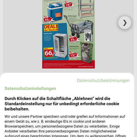
❯
Datenschutzbestimmungen
Sonderpreis Baumarkt Prospekt für
Datenschutzeinstellungen
Kissing ab Sa. den 08.08.
Durch Klicken auf die Schaltfläche „Ablehnen“ wird die
Standardeinstellung nur für unbedingt erforderliche cookie
Unsere Wochen-Knaller!
beibehalten.
Gültig von 08. Aug. bis 14. Aug.
Wir und unsere Partner speichern und/oder greifen auf Informationen auf
einem Gerät zu, wie z. B. eindeutige IDs in cookie und anderen
📅
Kalendereintrag erstellen
Browserspeichern, um personenbezogene Daten zu verarbeiten. Einige
Anbieter verarbeiten Ihre personenbezogenen Daten möglicherweise
aufgrund eines berechtigten Interesses. Um dem zu widersprechen, öffnen