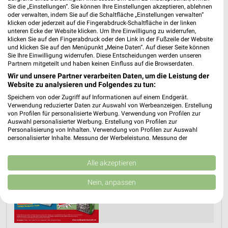
Sie die „Einstellungen“. Sie können Ihre Einstellungen akzeptieren, ablehnen
PROSPEKT BLÄTTERN
oder verwalten, indem Sie auf die Schaltfläche „Einstellungen verwalten“
klicken oder jederzeit auf die Fingerabdruck-Schaltfläche in der linken
unteren Ecke der Website klicken. Um Ihre Einwilligung zu widerrufen,
klicken Sie auf den Fingerabdruck oder den Link in der Fußzeile der Website
und klicken Sie auf den Menüpunkt „Meine Daten“. Auf dieser Seite können
GRILLEN
Sie Ihre Einwilligung widerrufen. Diese Entscheidungen werden unseren
Partnern mitgeteilt und haben keinen Einfluss auf die Browserdaten.
Wir und unsere Partner verarbeiten Daten, um die Leistung der
Website zu analysieren und Folgendes zu tun:
Speichern von oder Zugriff auf Informationen auf einem Endgerät.
Verwendung reduzierter Daten zur Auswahl von Werbeanzeigen. Erstellung
von Profilen für personalisierte Werbung. Verwendung von Profilen zur
Auswahl personalisierter Werbung. Erstellung von Profilen zur
Personalisierung von Inhalten. Verwendung von Profilen zur Auswahl
personalisierter Inhalte. Messung der Werbeleistung. Messung der
Performance von Inhalten. Analyse von Zielgruppen durch Statistiken oder
Kombinationen von Daten aus verschiedenen Quellen. Entwicklung und
Verbesserung der Angebote. Verwendung reduzierter Daten zur Auswahl
Alle akzeptieren
von Inhalten.
Daten können außerhalb der Europäischen Union weitergegeben und in die
Nein, anpassen
USA gesendet werden.
Ihre Einwilligung und die cookie Richtlinie gelten ausschließlich für diese
Website/App.
Partnerliste anzeigen (1 IAB-Anbieter)