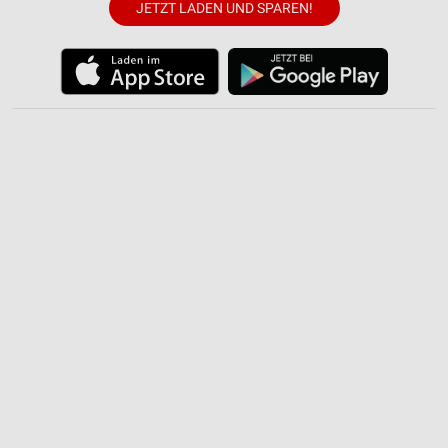
Messung der Performance von Inhalten
JETZT LADEN UND SPAREN!
Analyse von Zielgruppen durch Statistiken oder
Kombinationen von Daten aus verschiedenen
Quellen
Entwicklung und Verbesserung der Angebote
Verwendung reduzierter Daten zur Auswahl von
Inhalten
IAB-Besonderheiten:
Verwendung genauer Standortdaten
Geräte anhand von aktiv angeforderten
Informationen identifizieren
Nicht-IAB-Verarbeitungszwecke:
Notwendig
Performance
Funktional