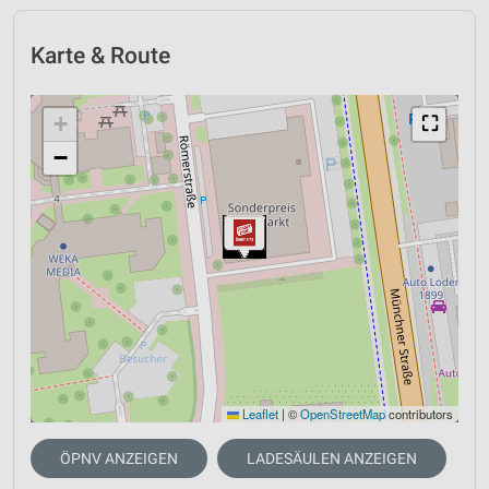
Karte & Route
+
⛶
−
Leaflet
|
©
OpenStreetMap
contributors
ÖPNV ANZEIGEN
LADESÄULEN ANZEIGEN