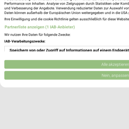
nah & gut Angebote in Hartenstein-Engen
Performance von Inhalten. Analyse von Zielgruppen durch Statistiken oder Kom
Hartenstein-Engenthal, Deutschland
und Verbesserung der Angebote. Verwendung reduzierter Daten zur Auswahl von
Daten können außerhalb der Europäischen Union weitergegeben und in die USA 
Ihre Einwilligung und die cookie Richtlinie gelten ausschließlich für diese Websit
348,17 km
Partnerliste anzeigen (1 IAB-Anbieter)
Wir nutzen Ihre Daten für folgende Zwecke:
IAB-Verarbeitungszwecke:
Speichern von oder Zugriff auf Informationen auf einem Endgerät
Verwendung reduzierter Daten zur Auswahl von Werbeanzeigen
Alle akzeptiere
Erstellung von Profilen für personalisierte Werbung
Nein, anpassen
Verwendung von Profilen zur Auswahl personalisierter Werbung
Erstellung von Profilen zur Personalisierung von Inhalten
Verwendung von Profilen zur Auswahl personalisierter Inhalte
Messung der Werbeleistung