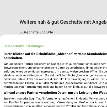
Weitere nah & gut Geschäfte mit Angeb
5 Geschäfte und Orte
nah & gut Angebote in Neukirchen b. Sul
Datenschutzeinstellungen
Neukirchen b. Sulzbach, Deutschland
Durch Klicken auf die Schaltfläche „Ablehnen“ wird die Standardeins
beibehalten.
355,15 km
Wir und unsere Partner speichern und/oder greifen auf Informationen auf einem G
Browserspeichern, um personenbezogene Daten zu verarbeiten. Einige Anbieter 
aufgrund eines berechtigten Interesses. Um dem zu widersprechen, öffnen Sie die 
ablehnen oder verwalten, indem Sie auf die Schaltfläche „Einstellungen verwalten“
nah & gut Angebote in Hahnbach
der linken unteren Ecke der Website klicken. Um Ihre Einwilligung zu widerrufen, 
Hahnbach, Deutschland
der Website und klicken Sie auf den Menüpunkt „Meine Daten“. Auf dieser Seite k
werden unseren Partnern mitgeteilt und haben keinen Einfluss auf die Browserda
Wir und unsere Partner verarbeiten Daten, um die Leistung der Webs
350,67 km
Speichern von oder Zugriff auf Informationen auf einem Endgerät. Verwendung 
von Profilen für personalisierte Werbung. Verwendung von Profilen zur Auswahl p
Personalisierung von Inhalten. Verwendung von Profilen zur Auswahl personalis