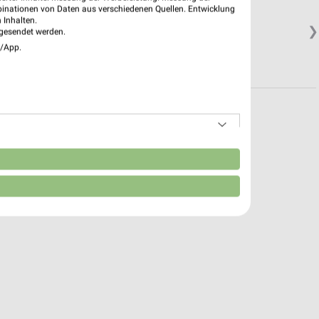
thal
binationen von Daten aus verschiedenen Quellen. Entwicklung
 Inhalten.
❯
gesendet werden.
e/App.
n