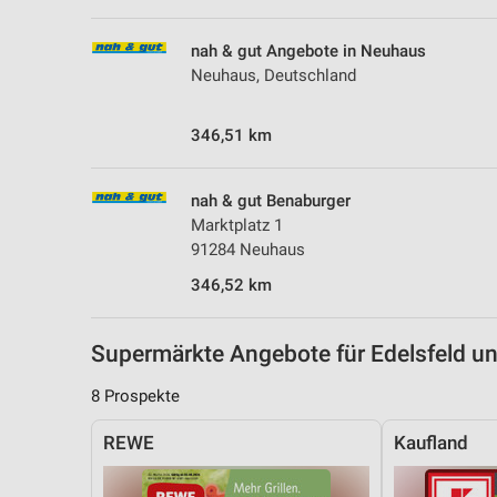
Messung der Performance von Inhalten
nah & gut Angebote in Neuhaus
Analyse von Zielgruppen durch Statistiken oder Kombinationen 
Neuhaus, Deutschland
Quellen
Entwicklung und Verbesserung der Angebote
346,51 km
Verwendung reduzierter Daten zur Auswahl von Inhalten
nah & gut Benaburger
IAB-Besonderheiten:
Marktplatz 1
Verwendung genauer Standortdaten
91284 Neuhaus
346,52 km
Geräte anhand von aktiv angeforderten Informationen identifizie
Nicht-IAB-Verarbeitungszwecke:
Supermärkte Angebote für Edelsfeld 
Notwendig
8 Prospekte
Performance
REWE
Kaufland
Funktional
Werbung