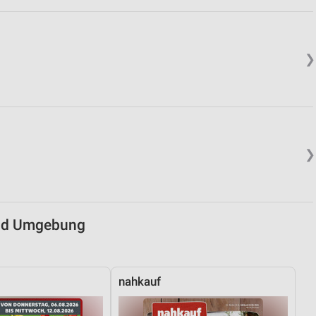
von Daten aus verschiedenen
❯
❯
ren
und Umgebung
nahkauf