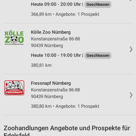
Kombinationen von Daten aus verschiedenen
Heute 09:00 - 20:00 Uhr |
Geschlossen
Quellen
366,89 km • Angebote: 1 Prospekt
Entwicklung und Verbesserung der Angebote
Kölle Zoo Nürnberg
Verwendung reduzierter Daten zur Auswahl von
Konstanzenstraße 86-88
Inhalten
90439 Nürnberg
❯
IAB-Besonderheiten:
Heute 10:00 - 19:00 Uhr |
Geschlossen
Verwendung genauer Standortdaten
380,81 km
Geräte anhand von aktiv angeforderten
Informationen identifizieren
Fressnapf Nürnberg
Nicht-IAB-Verarbeitungszwecke:
Konstanzenstraße 86-88
❯
Notwendig
90439 Nürnberg
380,80 km • Angebote: 1 Prospekt
Performance
Funktional
Zoohandlungen Angebote und Prospekte für
Werbung
Edelsfeld