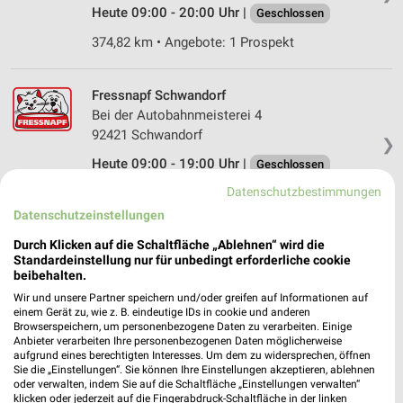
Heute 09:00 - 20:00 Uhr |
Geschlossen
374,82 km • Angebote: 1 Prospekt
Fressnapf Schwandorf
Bei der Autobahnmeisterei 4
92421 Schwandorf
❯
Heute 09:00 - 19:00 Uhr |
Geschlossen
Datenschutzbestimmungen
366,91 km • Angebote: 1 Prospekt
Datenschutzeinstellungen
Durch Klicken auf die Schaltfläche „Ablehnen“ wird die
Fressnapf Bayreuth
Standardeinstellung nur für unbedingt erforderliche cookie
Ottostraße 15
beibehalten.
95448 Bayreuth
❯
Wir und unsere Partner speichern und/oder greifen auf Informationen auf
einem Gerät zu, wie z. B. eindeutige IDs in cookie und anderen
Heute 09:00 - 19:00 Uhr |
Geschlossen
Browserspeichern, um personenbezogene Daten zu verarbeiten. Einige
Anbieter verarbeiten Ihre personenbezogenen Daten möglicherweise
310,54 km • Angebote: 1 Prospekt
aufgrund eines berechtigten Interesses. Um dem zu widersprechen, öffnen
Sie die „Einstellungen“. Sie können Ihre Einstellungen akzeptieren, ablehnen
oder verwalten, indem Sie auf die Schaltfläche „Einstellungen verwalten“
Fressnapf Nürnberg
klicken oder jederzeit auf die Fingerabdruck-Schaltfläche in der linken