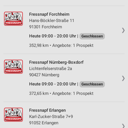
Speichern von oder Zugriff auf Informationen
auf einem Endgerät
Fressnapf Forchheim
Hans-Böckler-Straße 11
Verwendung reduzierter Daten zur Auswahl von
Werbeanzeigen
91301 Forchheim
❯
Heute 09:00 - 20:00 Uhr |
Geschlossen
Erstellung von Profilen für personalisierte
Werbung
352,98 km • Angebote: 1 Prospekt
Verwendung von Profilen zur Auswahl
personalisierter Werbung
Fressnapf Nürnberg-Boxdorf
Lichtenfelserstraße 2a
Erstellung von Profilen zur Personalisierung
90427 Nürnberg
von Inhalten
❯
Heute 09:00 - 20:00 Uhr |
Geschlossen
Verwendung von Profilen zur Auswahl
personalisierter Inhalte
372,65 km • Angebote: 1 Prospekt
Messung der Werbeleistung
Fressnapf Erlangen
Messung der Performance von Inhalten
Karl-Zucker-Straße 7+9
91052 Erlangen
❯
Analyse von Zielgruppen durch Statistiken oder