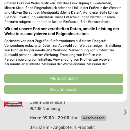
unteren Ecke der Website klicken. Um Ihre Einwilligung zu widerrufen,
Äußere Bayreuther Straße 135
klicken Sie auf den Fingerabdruck oder den Link in der Fußzeile der Website
90411 Nürnberg
und klicken Sie auf den Menüpunkt „Meine Daten“. Auf dieser Seite können
❯
Sie Ihre Einwilligung widerrufen. Diese Entscheidungen werden unseren
Heute 09:00 - 20:00 Uhr |
Geschlossen
Partnern mitgeteilt und haben keinen Einfluss auf die Browserdaten.
Wir und unsere Partner verarbeiten Daten, um die Leistung der
374,97 km • Angebote: 1 Prospekt
Website zu analysieren und Folgendes zu tun:
Speichern von oder Zugriff auf Informationen auf einem Endgerät.
Verwendung reduzierter Daten zur Auswahl von Werbeanzeigen. Erstellung
Fressnapf Nürnberg-Langwasser
von Profilen für personalisierte Werbung. Verwendung von Profilen zur
Zollhausstraße 18
Auswahl personalisierter Werbung. Erstellung von Profilen zur
90469 Nürnberg
Personalisierung von Inhalten. Verwendung von Profilen zur Auswahl
❯
personalisierter Inhalte. Messung der Werbeleistung. Messung der
Heute 09:00 - 20:00 Uhr |
Performance von Inhalten. Analyse von Zielgruppen durch Statistiken oder
Geschlossen
Kombinationen von Daten aus verschiedenen Quellen. Entwicklung und
Verbesserung der Angebote. Verwendung reduzierter Daten zur Auswahl
Alle akzeptieren
381,83 km • Angebote: 1 Prospekt
von Inhalten.
Daten können außerhalb der Europäischen Union weitergegeben und in die
Nein, anpassen
USA gesendet werden.
Fressnapf Nürnberg-Thon
Ihre Einwilligung und die cookie Richtlinie gelten ausschließlich für diese
Obermaierstraße 1
Website/App.
90408 Nürnberg
Partnerliste anzeigen (1 IAB-Anbieter)
❯
Heute 09:00 - 20:00 Uhr |
Geschlossen
Wir nutzen Ihre Daten für folgende Zwecke:
IAB-Verarbeitungszwecke:
376,32 km • Angebote: 1 Prospekt