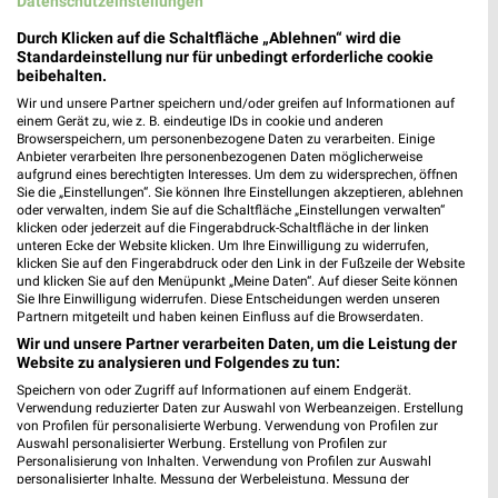
Datenschutzeinstellungen
Hauptstr. 75
65614 Beselich
Durch Klicken auf die Schaltfläche „Ablehnen“ wird die
❯
Standardeinstellung nur für unbedingt erforderliche cookie
Heute 08:00 - 20:00 Uhr |
Geschlossen
beibehalten.
Wir und unsere Partner speichern und/oder greifen auf Informationen auf
430,48 km • Angebote: 2 Prospekte
einem Gerät zu, wie z. B. eindeutige IDs in cookie und anderen
Browserspeichern, um personenbezogene Daten zu verarbeiten. Einige
Anbieter verarbeiten Ihre personenbezogenen Daten möglicherweise
Rossmann Braunfels
aufgrund eines berechtigten Interesses. Um dem zu widersprechen, öffnen
Sie die „Einstellungen“. Sie können Ihre Einstellungen akzeptieren, ablehnen
Wetzlarer Str. 18
oder verwalten, indem Sie auf die Schaltfläche „Einstellungen verwalten“
35619 Braunfels
klicken oder jederzeit auf die Fingerabdruck-Schaltfläche in der linken
❯
unteren Ecke der Website klicken. Um Ihre Einwilligung zu widerrufen,
Heute 08:00 - 20:00 Uhr |
Geschlossen
klicken Sie auf den Fingerabdruck oder den Link in der Fußzeile der Website
und klicken Sie auf den Menüpunkt „Meine Daten“. Auf dieser Seite können
411,49 km • Angebote: 2 Prospekte
Sie Ihre Einwilligung widerrufen. Diese Entscheidungen werden unseren
Partnern mitgeteilt und haben keinen Einfluss auf die Browserdaten.
Wir und unsere Partner verarbeiten Daten, um die Leistung der
Rossmann Hohenahr
Website zu analysieren und Folgendes zu tun:
Gewerbestr. 1
Speichern von oder Zugriff auf Informationen auf einem Endgerät.
35644 Hohenahr
Verwendung reduzierter Daten zur Auswahl von Werbeanzeigen. Erstellung
❯
von Profilen für personalisierte Werbung. Verwendung von Profilen zur
Heute 08:30 - 19:30 Uhr |
Auswahl personalisierter Werbung. Erstellung von Profilen zur
Geschlossen
Personalisierung von Inhalten. Verwendung von Profilen zur Auswahl
personalisierter Inhalte. Messung der Werbeleistung. Messung der
398,04 km • Angebote: 2 Prospekte
Performance von Inhalten. Analyse von Zielgruppen durch Statistiken oder