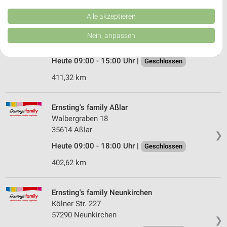
Kombinationen von Daten aus verschiedenen Quellen. Entwicklung und
Verbesserung der Angebote. Verwendung reduzierter Daten zur Auswahl
Alle akzeptieren
Ernsting's family Wilnsdorf
von Inhalten.
Daten können außerhalb der Europäischen Union weitergegeben und in die
Marktplatz 4
Nein, anpassen
USA gesendet werden.
57234 Wilnsdorf
❯
Ihre Einwilligung und die cookie Richtlinie gelten ausschließlich für diese
Website/App.
Heute 09:00 - 15:00 Uhr |
Geschlossen
Partnerliste anzeigen (1 IAB-Anbieter)
411,32 km
Wir nutzen Ihre Daten für folgende Zwecke:
IAB-Verarbeitungszwecke:
Ernsting's family Aßlar
Speichern von oder Zugriff auf Informationen
Walbergraben 18
auf einem Endgerät
35614 Aßlar
❯
Verwendung reduzierter Daten zur Auswahl von
Heute 09:00 - 18:00 Uhr |
Geschlossen
Werbeanzeigen
402,62 km
Erstellung von Profilen für personalisierte
Werbung
Ernsting's family Neunkirchen
Verwendung von Profilen zur Auswahl
Kölner Str. 227
personalisierter Werbung
57290 Neunkirchen
❯