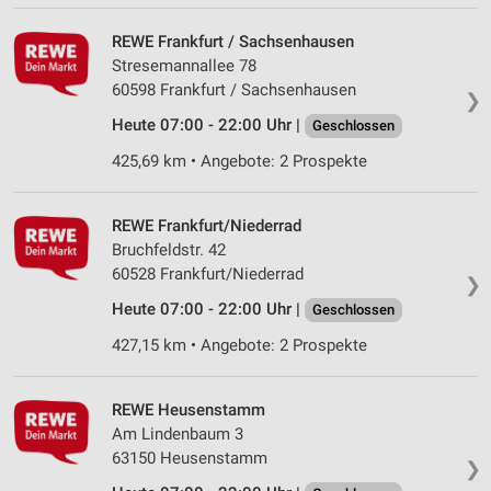
Partnerliste anzeigen (1 IAB-Anbieter)
Wir nutzen Ihre Daten für folgende Zwecke:
REWE Frankfurt / Sachsenhausen
IAB-Verarbeitungszwecke:
Stresemannallee 78
60598 Frankfurt / Sachsenhausen
Speichern von oder Zugriff auf Informationen
❯
auf einem Endgerät
Heute 07:00 - 22:00 Uhr |
Geschlossen
425,69 km • Angebote: 2 Prospekte
Verwendung reduzierter Daten zur Auswahl von
Werbeanzeigen
Erstellung von Profilen für personalisierte
REWE Frankfurt/Niederrad
Werbung
Bruchfeldstr. 42
60528 Frankfurt/Niederrad
❯
Verwendung von Profilen zur Auswahl
personalisierter Werbung
Heute 07:00 - 22:00 Uhr |
Geschlossen
427,15 km • Angebote: 2 Prospekte
Erstellung von Profilen zur Personalisierung
von Inhalten
REWE Heusenstamm
Verwendung von Profilen zur Auswahl
Am Lindenbaum 3
personalisierter Inhalte
63150 Heusenstamm
❯
Messung der Werbeleistung