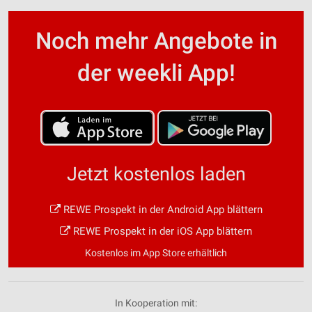
Noch mehr Angebote in
der weekli App!
Jetzt kostenlos laden
REWE Prospekt in der Android App blättern
REWE Prospekt in der iOS App blättern
Kostenlos im App Store erhältlich
In Kooperation mit: