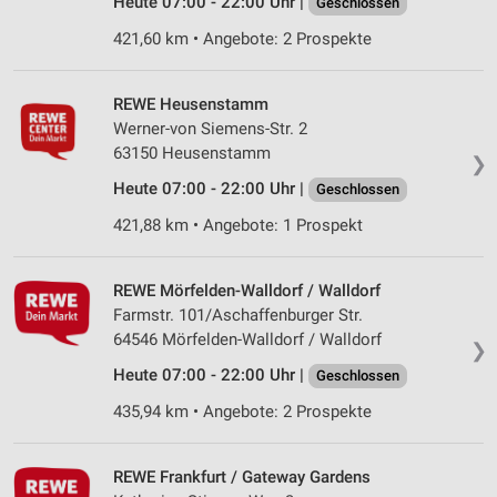
Heute 07:00 - 22:00 Uhr |
Geschlossen
Messung der Performance von Inhalten
421,60 km • Angebote: 2 Prospekte
Analyse von Zielgruppen durch Statistiken oder
Kombinationen von Daten aus verschiedenen
REWE Heusenstamm
Quellen
Werner-von Siemens-Str. 2
63150 Heusenstamm
Entwicklung und Verbesserung der Angebote
❯
Heute 07:00 - 22:00 Uhr |
Geschlossen
Verwendung reduzierter Daten zur Auswahl von
421,88 km • Angebote: 1 Prospekt
Inhalten
IAB-Besonderheiten:
REWE Mörfelden-Walldorf / Walldorf
Verwendung genauer Standortdaten
Farmstr. 101/Aschaffenburger Str.
64546 Mörfelden-Walldorf / Walldorf
Geräte anhand von aktiv angeforderten
❯
Informationen identifizieren
Heute 07:00 - 22:00 Uhr |
Geschlossen
Nicht-IAB-Verarbeitungszwecke:
435,94 km • Angebote: 2 Prospekte
Notwendig
REWE Frankfurt / Gateway Gardens
Performance