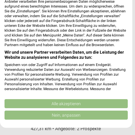
Offenbacher Str. 9/Velizystr.
Anbieter verarbeiten Ihre personenbezogenen Daten möglicherweise
aufgrund eines berechtigten Interesses. Um dem zu widersprechen, öffnen
63128 Dietzenbach
❯
Sie die „Einstellungen“. Sie können Ihre Einstellungen akzeptieren, ablehnen
oder verwalten, indem Sie auf die Schaltfläche „Einstellungen verwalten“
Heute 08:00 - 21:00 Uhr |
Geschlossen
klicken oder jederzeit auf die Fingerabdruck-Schaltfläche in der linken
unteren Ecke der Website klicken. Um Ihre Einwilligung zu widerrufen,
425,08 km • Angebote: 2 Prospekte
klicken Sie auf den Fingerabdruck oder den Link in der Fußzeile der Website
und klicken Sie auf den Menüpunkt „Meine Daten“. Auf dieser Seite können
Sie Ihre Einwilligung widerrufen. Diese Entscheidungen werden unseren
REWE Egelsbach
Partnern mitgeteilt und haben keinen Einfluss auf die Browserdaten.
Kurt-Schumacher-Ring 4
Wir und unsere Partner verarbeiten Daten, um die Leistung der
Website zu analysieren und Folgendes zu tun:
63329 Egelsbach
❯
Speichern von oder Zugriff auf Informationen auf einem Endgerät.
Heute 07:00 - 22:00 Uhr |
Geschlossen
Verwendung reduzierter Daten zur Auswahl von Werbeanzeigen. Erstellung
von Profilen für personalisierte Werbung. Verwendung von Profilen zur
435,09 km
Auswahl personalisierter Werbung. Erstellung von Profilen zur
Personalisierung von Inhalten. Verwendung von Profilen zur Auswahl
personalisierter Inhalte. Messung der Werbeleistung. Messung der
Performance von Inhalten. Analyse von Zielgruppen durch Statistiken oder
REWE Frankfurt/Niederrad
Kombinationen von Daten aus verschiedenen Quellen. Entwicklung und
Güntherstr. 3-5
Verbesserung der Angebote. Verwendung reduzierter Daten zur Auswahl
Alle akzeptieren
von Inhalten.
60528 Frankfurt/Niederrad
❯
Daten können außerhalb der Europäischen Union weitergegeben und in die
Nein, anpassen
USA gesendet werden.
Heute 08:00 - 22:00 Uhr |
Geschlossen
Ihre Einwilligung und die cookie Richtlinie gelten ausschließlich für diese
427,31 km • Angebote: 2 Prospekte
Website/App.