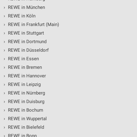
›
REWE in München
›
REWE in Köln
›
REWE in Frankfurt (Main)
›
REWE in Stuttgart
›
REWE in Dortmund
›
REWE in Düsseldorf
›
REWE in Essen
›
REWE in Bremen
›
REWE in Hannover
›
REWE in Leipzig
›
REWE in Nürnberg
›
REWE in Duisburg
›
REWE in Bochum
›
REWE in Wuppertal
›
REWE in Bielefeld
›
REWE in Bonn