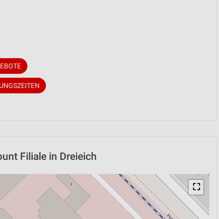
GEBOTE
NUNGSZEITEN
nt Filiale in Dreieich
⛶