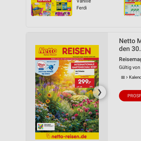
Vanille
Ferdi
Netto M
den 30.
Reisemag
Gültig von 
📅
Kalende
❯
PROSP