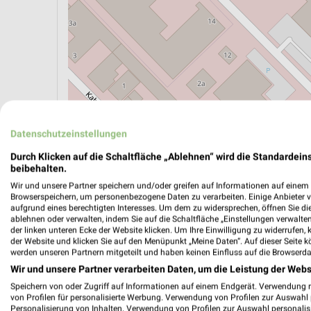
Datenschutzeinstellungen
Durch Klicken auf die Schaltfläche „Ablehnen“ wird die Standardeins
ÖPNV ANZEIGEN
LADESÄULEN ANZEIGE
beibehalten.
Wir und unsere Partner speichern und/oder greifen auf Informationen auf einem G
Browserspeichern, um personenbezogene Daten zu verarbeiten. Einige Anbieter 
aufgrund eines berechtigten Interesses. Um dem zu widersprechen, öffnen Sie die 
ablehnen oder verwalten, indem Sie auf die Schaltfläche „Einstellungen verwalten“
Aktuelle Angebote in dieser Filiale
der linken unteren Ecke der Website klicken. Um Ihre Einwilligung zu widerrufen, 
Anzahl Prospekte: 3
der Website und klicken Sie auf den Menüpunkt „Meine Daten“. Auf dieser Seite k
werden unseren Partnern mitgeteilt und haben keinen Einfluss auf die Browserda
Letztes Prospektupdate: vor 6 Tagen
Wir und unsere Partner verarbeiten Daten, um die Leistung der Webs
Speichern von oder Zugriff auf Informationen auf einem Endgerät. Verwendung 
Netto M
von Profilen für personalisierte Werbung. Verwendung von Profilen zur Auswahl p
den 03.
Personalisierung von Inhalten. Verwendung von Profilen zur Auswahl personalis