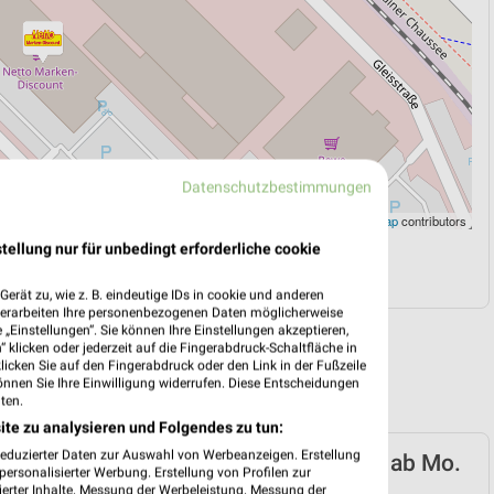
Datenschutzbestimmungen
Leaflet
|
©
OpenStreetMap
contributors
tellung nur für unbedingt erforderliche cookie
N
NAVIGATION MIT GOOGLE/IOS MAPS
erät zu, wie z. B. eindeutige IDs in cookie und anderen
verarbeiten Ihre personenbezogenen Daten möglicherweise
„Einstellungen“. Sie können Ihre Einstellungen akzeptieren,
 klicken oder jederzeit auf die Fingerabdruck-Schaltfläche in
klicken Sie auf den Fingerabdruck oder den Link in der Fußzeile
önnen Sie Ihre Einwilligung widerrufen. Diese Entscheidungen
ten.
ite zu analysieren und Folgendes zu tun:
reduzierter Daten zur Auswahl von Werbeanzeigen. Erstellung
arken-Discount Prospekt für Dreieich ab Mo.
ersonalisierter Werbung. Erstellung von Profilen zur
08.
ierter Inhalte. Messung der Werbeleistung. Messung der