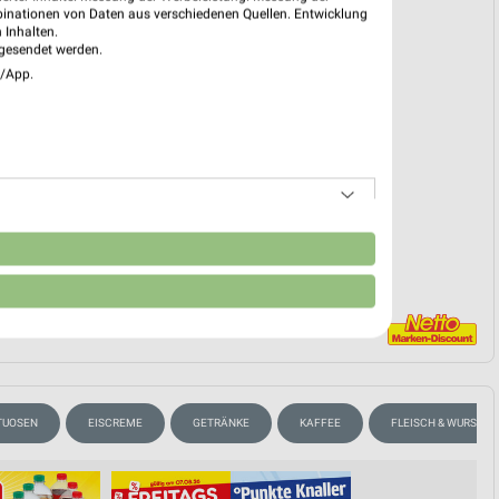
binationen von Daten aus verschiedenen Quellen. Entwicklung
 03. Aug. bis 08. Aug.
 Inhalten.
gesendet werden.
reintrag erstellen
e/App.
EKT BLÄTTERN
n
ITUOSEN
EISCREME
GETRÄNKE
KAFFEE
FLEISCH & WURST