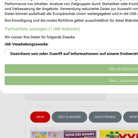
Performance von Inhalten. Analyse von Zielgruppen durch Statistiken oder Kom
Gültig von
und Verbesserung der Angebote. Verwendung reduzierter Daten zur Auswahl von
Daten können außerhalb der Europäischen Union weitergegeben und in die USA 
📅
Kalende
Ihre Einwilligung und die cookie Richtlinie gelten ausschließlich für diese Websit
Partnerliste anzeigen (1 IAB-Anbieter)
Wir nutzen Ihre Daten für folgende Zwecke:
❯
IAB-Verarbeitungszwecke:
PROSP
Speichern von oder Zugriff auf Informationen auf einem Endgerät
Verwendung reduzierter Daten zur Auswahl von Werbeanzeigen
Alle akzeptiere
Erstellung von Profilen für personalisierte Werbung
Nein, anpassen
Verwendung von Profilen zur Auswahl personalisierter Werbung
Erstellung von Profilen zur Personalisierung von Inhalten
Verwendung von Profilen zur Auswahl personalisierter Inhalte
WEIN
OBST & GEMÜSE
MODETRENDS
SPIR
Messung der Werbeleistung