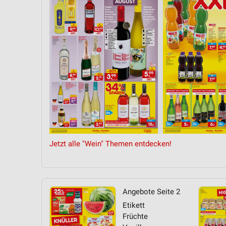
Messung der Performance von Inhalten
Analyse von Zielgruppen durch Statistiken oder Kombinationen 
Quellen
Entwicklung und Verbesserung der Angebote
Verwendung reduzierter Daten zur Auswahl von Inhalten
IAB-Besonderheiten:
Verwendung genauer Standortdaten
Geräte anhand von aktiv angeforderten Informationen identifizie
Jetzt alle "Wein" Themen entdecken!
Nicht-IAB-Verarbeitungszwecke:
Notwendig
Performance
Angebote Seite 2
Funktional
Etikett
Früchte
Werbung