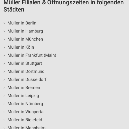
personalisierter Inhalte
Müller Filialen & Öffnungszeiten in folgenden
Städten
Messung der Werbeleistung
›
Müller in Berlin
Messung der Performance von Inhalten
›
Müller in Hamburg
Analyse von Zielgruppen durch Statistiken oder
›
Müller in München
Kombinationen von Daten aus verschiedenen
Quellen
›
Müller in Köln
›
Müller in Frankfurt (Main)
Entwicklung und Verbesserung der Angebote
›
Müller in Stuttgart
Verwendung reduzierter Daten zur Auswahl von
›
Müller in Dortmund
Inhalten
›
Müller in Düsseldorf
IAB-Besonderheiten:
›
Müller in Bremen
Verwendung genauer Standortdaten
›
Müller in Leipzig
›
Müller in Nürnberg
Geräte anhand von aktiv angeforderten
Informationen identifizieren
›
Müller in Wuppertal
Nicht-IAB-Verarbeitungszwecke:
›
Müller in Bielefeld
›
Müller in Mannheim
Notwendig