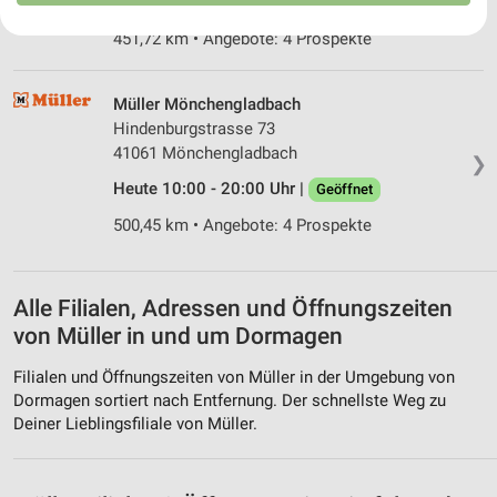
Heute 09:00 - 20:00 Uhr |
Geöffnet
Ihre Einwilligung und die cookie Richtlinie gelten ausschließlich für diese
451,72 km • Angebote: 4 Prospekte
Website/App.
Partnerliste anzeigen (1 IAB-Anbieter)
Wir nutzen Ihre Daten für folgende Zwecke:
Müller Mönchengladbach
IAB-Verarbeitungszwecke:
Hindenburgstrasse 73
41061 Mönchengladbach
Speichern von oder Zugriff auf Informationen
❯
auf einem Endgerät
Heute 10:00 - 20:00 Uhr |
Geöffnet
500,45 km • Angebote: 4 Prospekte
Verwendung reduzierter Daten zur Auswahl von
Werbeanzeigen
Erstellung von Profilen für personalisierte
Alle Filialen, Adressen und Öffnungszeiten
Werbung
von Müller in und um Dormagen
Verwendung von Profilen zur Auswahl
personalisierter Werbung
Filialen und Öffnungszeiten von Müller in der Umgebung von
Dormagen sortiert nach Entfernung. Der schnellste Weg zu
Erstellung von Profilen zur Personalisierung
Deiner Lieblingsfiliale von Müller.
von Inhalten
Verwendung von Profilen zur Auswahl