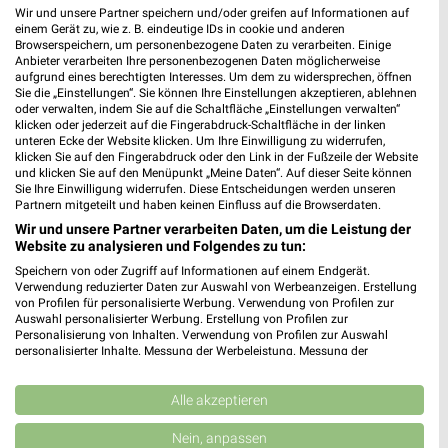
Wir und unsere Partner speichern und/oder greifen auf Informationen auf
einem Gerät zu, wie z. B. eindeutige IDs in cookie und anderen
Müller Hürth
Browserspeichern, um personenbezogene Daten zu verarbeiten. Einige
Theresienhöhe 4 L020
Anbieter verarbeiten Ihre personenbezogenen Daten möglicherweise
aufgrund eines berechtigten Interesses. Um dem zu widersprechen, öffnen
50354 Hürth
❯
Sie die „Einstellungen“. Sie können Ihre Einstellungen akzeptieren, ablehnen
oder verwalten, indem Sie auf die Schaltfläche „Einstellungen verwalten“
Heute 09:00 - 20:00 Uhr |
Geöffnet
klicken oder jederzeit auf die Fingerabdruck-Schaltfläche in der linken
unteren Ecke der Website klicken. Um Ihre Einwilligung zu widerrufen,
485,56 km • Angebote: 4 Prospekte
klicken Sie auf den Fingerabdruck oder den Link in der Fußzeile der Website
und klicken Sie auf den Menüpunkt „Meine Daten“. Auf dieser Seite können
Sie Ihre Einwilligung widerrufen. Diese Entscheidungen werden unseren
Müller Kerpen-Sindorf
Partnern mitgeteilt und haben keinen Einfluss auf die Browserdaten.
Kerpener Straße 150
Wir und unsere Partner verarbeiten Daten, um die Leistung der
Website zu analysieren und Folgendes zu tun:
50170 Kerpen-Sindorf
❯
Speichern von oder Zugriff auf Informationen auf einem Endgerät.
Heute 09:00 - 20:00 Uhr |
Geöffnet
Verwendung reduzierter Daten zur Auswahl von Werbeanzeigen. Erstellung
von Profilen für personalisierte Werbung. Verwendung von Profilen zur
496,93 km • Angebote: 4 Prospekte
Auswahl personalisierter Werbung. Erstellung von Profilen zur
Personalisierung von Inhalten. Verwendung von Profilen zur Auswahl
personalisierter Inhalte. Messung der Werbeleistung. Messung der
Performance von Inhalten. Analyse von Zielgruppen durch Statistiken oder
Müller Wuppertal
Kombinationen von Daten aus verschiedenen Quellen. Entwicklung und
Wall 18-20
Verbesserung der Angebote. Verwendung reduzierter Daten zur Auswahl
Alle akzeptieren
von Inhalten.
42103 Wuppertal
❯
Daten können außerhalb der Europäischen Union weitergegeben und in die
Nein, anpassen
USA gesendet werden.