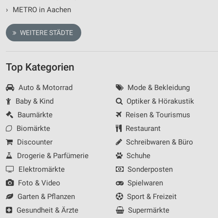
Messung der Werbeleistung
›
METRO in Aachen
Messung der Performance von Inhalten
WEITERE STÄDTE
Analyse von Zielgruppen durch Statistiken oder
Kombinationen von Daten aus verschiedenen
Quellen
Top Kategorien
Entwicklung und Verbesserung der Angebote
Auto & Motorrad
Mode & Bekleidung
Verwendung reduzierter Daten zur Auswahl von
Baby & Kind
Optiker & Hörakustik
Inhalten
Baumärkte
Reisen & Tourismus
IAB-Besonderheiten:
Biomärkte
Restaurant
Verwendung genauer Standortdaten
Discounter
Schreibwaren & Büro
Drogerie & Parfümerie
Schuhe
Geräte anhand von aktiv angeforderten
Informationen identifizieren
Elektromärkte
Sonderposten
Nicht-IAB-Verarbeitungszwecke:
Foto & Video
Spielwaren
Notwendig
Garten & Pflanzen
Sport & Freizeit
Gesundheit & Ärzte
Supermärkte
Performance