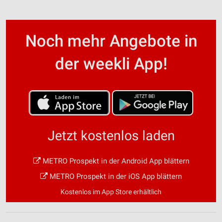
Noch mehr Angebote in
der weekli App!
Jetzt kostenlos laden
METRO Prospekt in der Android App blättern
METRO Prospekt in der iOS App blättern
Kostenlos im App Store erhältlich