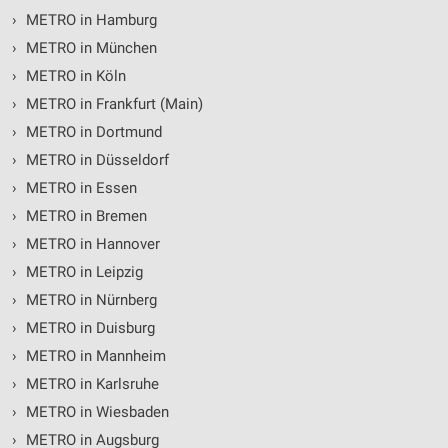
›
METRO in Hamburg
Partnerliste anzeigen (1 IAB-Anbieter)
›
METRO in München
Wir nutzen Ihre Daten für folgende Zwecke:
IAB-Verarbeitungszwecke:
›
METRO in Köln
Speichern von oder Zugriff auf Informationen
›
METRO in Frankfurt (Main)
auf einem Endgerät
›
METRO in Dortmund
Verwendung reduzierter Daten zur Auswahl von
›
METRO in Düsseldorf
Werbeanzeigen
›
METRO in Essen
›
METRO in Bremen
Erstellung von Profilen für personalisierte
Werbung
›
METRO in Hannover
›
METRO in Leipzig
Verwendung von Profilen zur Auswahl
personalisierter Werbung
›
METRO in Nürnberg
›
METRO in Duisburg
Erstellung von Profilen zur Personalisierung
von Inhalten
›
METRO in Mannheim
›
METRO in Karlsruhe
Verwendung von Profilen zur Auswahl
personalisierter Inhalte
›
METRO in Wiesbaden
›
METRO in Augsburg