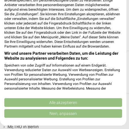
Browserspeichern, um personenbezogene Daten zu verarbeiten. Einige
Anbieter verarbeiten Ihre personenbezogenen Daten möglicherweise
aufgrund eines berechtigten Interesses. Um dem zu widersprechen, öffnen
Sie die „Einstellungen“. Sie können Ihre Einstellungen akzeptieren, ablehnen
oder verwalten, indem Sie auf die Schaltfläche „Einstellungen verwalten“
klicken oder jederzeit auf die Fingerabdruck-Schaltfläche in der linken
unteren Ecke der Website klicken. Um Ihre Einwilligung zu widerrufen,
klicken Sie auf den Fingerabdruck oder den Link in der Fußzeile der Website
und klicken Sie auf den Menüpunkt „Meine Daten“. Auf dieser Seite können
Sie Ihre Einwilligung widerrufen. Diese Entscheidungen werden unseren
Partnern mitgeteilt und haben keinen Einfluss auf die Browserdaten.
Wir und unsere Partner verarbeiten Daten, um die Leistung der
Website zu analysieren und Folgendes zu tun:
Alle Filialen, Adressen und Öffnungszeiten
Speichern von oder Zugriff auf Informationen auf einem Endgerät.
von METRO in und um Dormagen
Verwendung reduzierter Daten zur Auswahl von Werbeanzeigen. Erstellung
von Profilen für personalisierte Werbung. Verwendung von Profilen zur
Du suchst die nächste Filiale von METRO in Dormagen. Hier
Auswahl personalisierter Werbung. Erstellung von Profilen zur
Personalisierung von Inhalten. Verwendung von Profilen zur Auswahl
siehst Du alle METRO Filialen in der Umgebung von Dormagen.
personalisierter Inhalte. Messung der Werbeleistung. Messung der
Performance von Inhalten. Analyse von Zielgruppen durch Statistiken oder
Kombinationen von Daten aus verschiedenen Quellen. Entwicklung und
Verbesserung der Angebote. Verwendung reduzierter Daten zur Auswahl
Alle akzeptieren
METRO Filialen & Öffnungszeiten in
von Inhalten.
Daten können außerhalb der Europäischen Union weitergegeben und in die
folgenden Städten
Nein, anpassen
USA gesendet werden.
Ihre Einwilligung und die cookie Richtlinie gelten ausschließlich für diese
›
METRO in Berlin
Website/App.