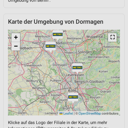
Umgebung von Berlin .
Karte der Umgebung von Dormagen
+
⛶
−
Leaflet
|
©
OpenStreetMap
contributors
Klicke auf das Logo der Filiale in der Karte, um mehr