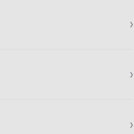
❯
❯
❯