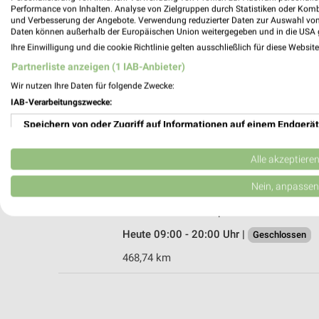
Performance von Inhalten. Analyse von Zielgruppen durch Statistiken oder Kom
und Verbesserung der Angebote. Verwendung reduzierter Daten zur Auswahl von
Daten können außerhalb der Europäischen Union weitergegeben und in die USA 
Ihre Einwilligung und die cookie Richtlinie gelten ausschließlich für diese Websit
Woolworth Hilden
Partnerliste anzeigen (1 IAB-Anbieter)
Mittelstr. 101-103
Wir nutzen Ihre Daten für folgende Zwecke:
40721 Hilden
IAB-Verarbeitungszwecke:
Heute 09:00 - 19:00 Uhr |
Geschlossen
Speichern von oder Zugriff auf Informationen auf einem Endgerät
469,20 km
Verwendung reduzierter Daten zur Auswahl von Werbeanzeigen
Alle akzeptiere
Woolworth Leverkusen-Opladen
Erstellung von Profilen für personalisierte Werbung
Nein, anpassen
Kölner Straße 2
51379 Leverkusen-Opladen
Verwendung von Profilen zur Auswahl personalisierter Werbung
Heute 09:00 - 20:00 Uhr |
Geschlossen
Erstellung von Profilen zur Personalisierung von Inhalten
468,74 km
Verwendung von Profilen zur Auswahl personalisierter Inhalte
Messung der Werbeleistung