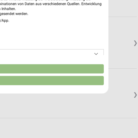
binationen von Daten aus verschiedenen Quellen. Entwicklung
 Inhalten.
gesendet werden.
e/App.
❯
n
❯