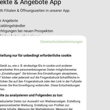
pekte & Angebote App
 Filialen & Öffnungszeiten in unserer App.
e Angebote
ieblingshändler
htigungen bei neuen Prospekten
 Einkauf stressfrei planen
Datenschutzbestimmungen
 App jetzt laden oder QR-Code scannen.
tellung nur für unbedingt erforderliche cookie
erät zu, wie z. B. eindeutige IDs in cookie und anderen
verarbeiten Ihre personenbezogenen Daten möglicherweise
„Einstellungen“. Sie können Ihre Einstellungen akzeptieren,
 klicken oder jederzeit auf die Fingerabdruck-Schaltfläche in
klicken Sie auf den Fingerabdruck oder den Link in der Fußzeile
önnen Sie Ihre Einwilligung widerrufen. Diese Entscheidungen
ten.
ite zu analysieren und Folgendes zu tun:
reduzierter Daten zur Auswahl von Werbeanzeigen. Erstellung
ersonalisierter Werbung. Erstellung von Profilen zur
ierter Inhalte. Messung der Werbeleistung. Messung der