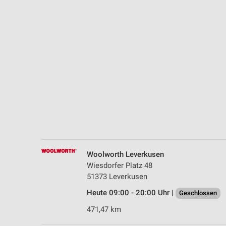
Messung der Performance von Inhalten
Analyse von Zielgruppen durch Statistiken oder Kombinationen 
Quellen
Entwicklung und Verbesserung der Angebote
Verwendung reduzierter Daten zur Auswahl von Inhalten
IAB-Besonderheiten:
Verwendung genauer Standortdaten
Geräte anhand von aktiv angeforderten Informationen identifizie
Nicht-IAB-Verarbeitungszwecke:
Woolworth Leverkusen
Notwendig
Wiesdorfer Platz 48
51373 Leverkusen
Performance
Heute 09:00 - 20:00 Uhr |
Geschlossen
Funktional
471,47 km
Werbung