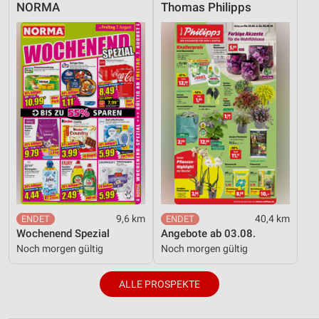
NORMA
Thomas Philipps
9,6 km
40,4 km
Wochenend Spezial
Angebote ab 03.08.
Noch morgen gültig
Noch morgen gültig
ALLE PROSPEKTE