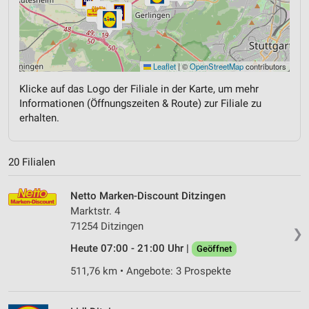
Leaflet
|
©
OpenStreetMap
contributors
Klicke auf das Logo der Filiale in der Karte, um mehr
Informationen (Öffnungszeiten & Route) zur Filiale zu
erhalten.
20 Filialen
Netto Marken-Discount Ditzingen
Marktstr. 4
71254 Ditzingen
❯
Heute 07:00 - 21:00 Uhr |
Geöffnet
511,76 km • Angebote: 3 Prospekte