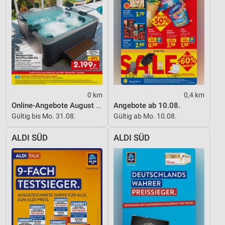
Verwendung reduzierter Daten zur Auswahl von
Inhalten
IAB-Besonderheiten:
Verwendung genauer Standortdaten
Geräte anhand von aktiv angeforderten
Informationen identifizieren
0 km
0,4 km
Nicht-IAB-Verarbeitungszwecke:
Online-Angebote August 2026
Angebote ab 10.08.
Notwendig
Gültig bis Mo. 31.08.
Gültig ab Mo. 10.08.
Performance
ALDI SÜD
ALDI SÜD
Funktional
Werbung