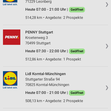
71229 Leonberg
❯
Heute 07:00 - 21:00 Uhr |
Geöffnet
514,28 km • Angebote: 2 Prospekte
PENNY Stuttgart
Kroetenweg 3
70499 Stuttgart
❯
Heute 07:30 - 22:00 Uhr |
Geöffnet
512,86 km • Angebote: 1 Prospekt
Lidl Korntal-Münchingen
Stuttgarter Straße 94
70825 Korntal-Münchingen
❯
Heute 07:00 - 21:00 Uhr |
Geöffnet
508,13 km • Angebote: 2 Prospekte