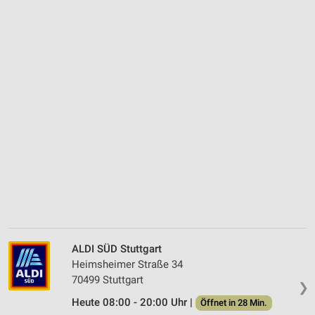
ALDI SÜD Stuttgart
Heimsheimer Straße 34
70499 Stuttgart
❯
Heute 08:00 - 20:00 Uhr |
Öffnet in 28 Min.