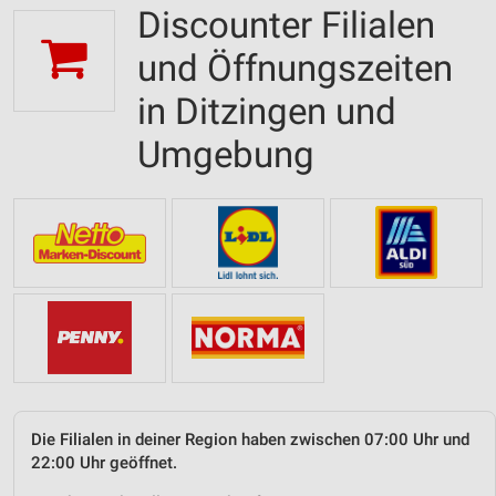
Discounter Filialen
und Öffnungszeiten
in Ditzingen und
Umgebung
Die Filialen in deiner Region haben zwischen 07:00 Uhr und
22:00 Uhr geöffnet.