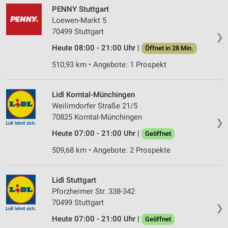
PENNY Stuttgart
Loewen-Markt 5
70499 Stuttgart
❯
Heute 08:00 - 21:00 Uhr |
Öffnet in 28 Min.
510,93 km • Angebote: 1 Prospekt
Lidl Korntal-Münchingen
Weilimdorfer Straße 21/5
70825 Korntal-Münchingen
❯
Heute 07:00 - 21:00 Uhr |
Geöffnet
509,68 km • Angebote: 2 Prospekte
Lidl Stuttgart
Pforzheimer Str. 338-342
70499 Stuttgart
❯
Heute 07:00 - 21:00 Uhr |
Geöffnet