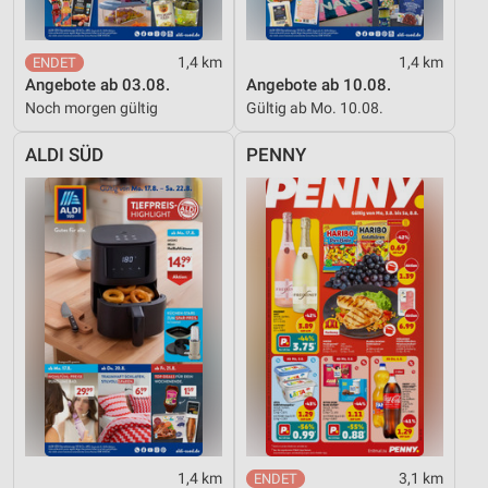
1,4 km
1,4 km
Angebote ab 03.08.
Angebote ab 10.08.
Noch morgen gültig
Gültig ab Mo. 10.08.
ALDI SÜD
PENNY
1,4 km
3,1 km