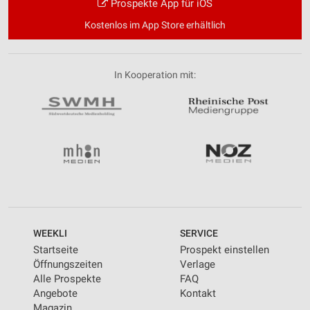
Prospekte App für iOS
Kostenlos im App Store erhältlich
In Kooperation mit:
WEEKLI
SERVICE
Startseite
Prospekt einstellen
Öffnungszeiten
Verlage
Alle Prospekte
FAQ
Angebote
Kontakt
Magazin