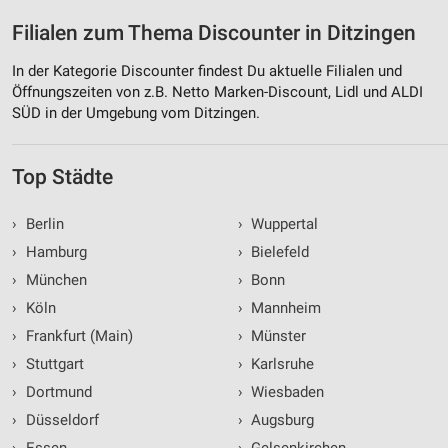
Filialen zum Thema Discounter in Ditzingen
In der Kategorie Discounter findest Du aktuelle Filialen und
Öffnungszeiten von z.B. Netto Marken-Discount, Lidl und ALDI
SÜD in der Umgebung vom Ditzingen.
Top Städte
›
Berlin
›
Wuppertal
›
Hamburg
›
Bielefeld
›
München
›
Bonn
›
Köln
›
Mannheim
›
Frankfurt (Main)
›
Münster
›
Stuttgart
›
Karlsruhe
›
Dortmund
›
Wiesbaden
›
Düsseldorf
›
Augsburg
›
Essen
›
Gelsenkirchen