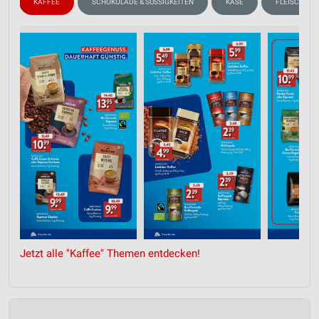
N
KAFFEE
SCHOKOLADE & SÜSSIGKEITEN
KÄSE
FLEISCH & W
Jetzt alle "Kaffee" Themen entdecken!