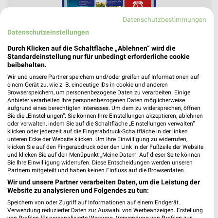
Datenschutzbestimmungen
Datenschutzeinstellungen
Durch Klicken auf die Schaltfläche „Ablehnen“ wird die
Standardeinstellung nur für unbedingt erforderliche cookie
ALDI SÜD Prospekt für Hemmingen ab
beibehalten.
Sa. den 01.08.
Wir und unsere Partner speichern und/oder greifen auf Informationen auf
einem Gerät zu, wie z. B. eindeutige IDs in cookie und anderen
Reisemagazin August 2026
Browserspeichern, um personenbezogene Daten zu verarbeiten. Einige
Gültig von 01. Aug. bis 31. Aug.
Anbieter verarbeiten Ihre personenbezogenen Daten möglicherweise
aufgrund eines berechtigten Interesses. Um dem zu widersprechen, öffnen
📅
Kalendereintrag erstellen
Sie die „Einstellungen“. Sie können Ihre Einstellungen akzeptieren, ablehnen
oder verwalten, indem Sie auf die Schaltfläche „Einstellungen verwalten“
klicken oder jederzeit auf die Fingerabdruck-Schaltfläche in der linken
unteren Ecke der Website klicken. Um Ihre Einwilligung zu widerrufen,
PROSPEKT BLÄTTERN
klicken Sie auf den Fingerabdruck oder den Link in der Fußzeile der Website
und klicken Sie auf den Menüpunkt „Meine Daten“. Auf dieser Seite können
Sie Ihre Einwilligung widerrufen. Diese Entscheidungen werden unseren
Partnern mitgeteilt und haben keinen Einfluss auf die Browserdaten.
Wir und unsere Partner verarbeiten Daten, um die Leistung der
URLAUB & REISEN
BIO
HANDY & SMARTPHONE
ANGEBOTE 
Website zu analysieren und Folgendes zu tun:
Speichern von oder Zugriff auf Informationen auf einem Endgerät.
Verwendung reduzierter Daten zur Auswahl von Werbeanzeigen. Erstellung
von Profilen für personalisierte Werbung. Verwendung von Profilen zur