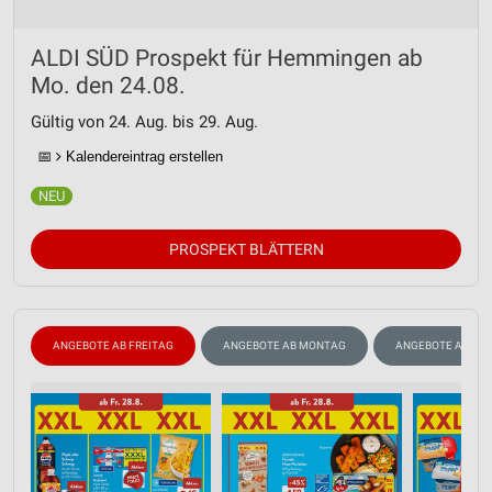
ALDI SÜD Prospekt für Hemmingen ab
Mo. den 24.08.
Gültig von 24. Aug. bis 29. Aug.
📅
Kalendereintrag erstellen
PROSPEKT BLÄTTERN
ANGEBOTE AB FREITAG
ANGEBOTE AB MONTAG
ANGEBOTE AB DO