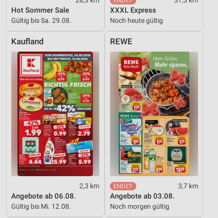
28,3 km
37,3 km
Hot Sommer Sale
XXXL Express
Verwendung reduzierter Daten zur Auswahl von
Gültig bis Sa. 29.08.
Noch heute gültig
Werbeanzeigen
Kaufland
REWE
Erstellung von Profilen für personalisierte
Werbung
Verwendung von Profilen zur Auswahl
personalisierter Werbung
Erstellung von Profilen zur Personalisierung
von Inhalten
Verwendung von Profilen zur Auswahl
personalisierter Inhalte
Messung der Werbeleistung
Messung der Performance von Inhalten
2,3 km
3,7 km
Analyse von Zielgruppen durch Statistiken oder
Angebote ab 06.08.
Angebote ab 03.08.
Kombinationen von Daten aus verschiedenen
Gültig bis Mi. 12.08.
Noch morgen gültig
Quellen