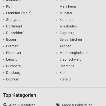
›
Köln
›
Mannheim
›
Frankfurt (Main)
›
Münster
›
Stuttgart
›
Karlsruhe
›
Dortmund
›
Wiesbaden
›
Düsseldorf
›
Augsburg
›
Essen
›
Gelsenkirchen
›
Bremen
›
Aachen
›
Hannover
›
Mönchengladbach
›
Leipzig
›
Braunschweig
›
Nürnberg
›
Chemnitz
›
Duisburg
›
Kiel
›
Bochum
›
Krefeld
Top Kategorien
Auto & Motorrad
Mode & Bekleidung