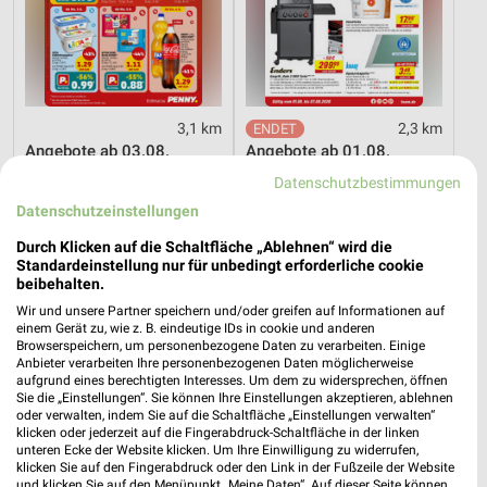
3,1 km
2,3 km
Angebote ab 03.08.
Angebote ab 01.08.
Gültig bis Sa. 08.08.
Noch morgen gültig
Datenschutzbestimmungen
Datenschutzeinstellungen
XXXLutz
XXXLutz
Durch Klicken auf die Schaltfläche „Ablehnen“ wird die
Standardeinstellung nur für unbedingt erforderliche cookie
beibehalten.
Wir und unsere Partner speichern und/oder greifen auf Informationen auf
einem Gerät zu, wie z. B. eindeutige IDs in cookie und anderen
Browserspeichern, um personenbezogene Daten zu verarbeiten. Einige
Anbieter verarbeiten Ihre personenbezogenen Daten möglicherweise
aufgrund eines berechtigten Interesses. Um dem zu widersprechen, öffnen
Sie die „Einstellungen“. Sie können Ihre Einstellungen akzeptieren, ablehnen
oder verwalten, indem Sie auf die Schaltfläche „Einstellungen verwalten“
klicken oder jederzeit auf die Fingerabdruck-Schaltfläche in der linken
unteren Ecke der Website klicken. Um Ihre Einwilligung zu widerrufen,
klicken Sie auf den Fingerabdruck oder den Link in der Fußzeile der Website
und klicken Sie auf den Menüpunkt „Meine Daten“. Auf dieser Seite können