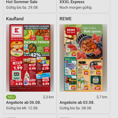
Hot Sommer Sale
XXXL Express
Verwendung reduzierter Daten zur Auswahl von
Gültig bis Sa. 29.08.
Noch morgen gültig
Werbeanzeigen
Kaufland
REWE
Erstellung von Profilen für personalisierte
Werbung
Verwendung von Profilen zur Auswahl
personalisierter Werbung
Erstellung von Profilen zur Personalisierung
von Inhalten
Verwendung von Profilen zur Auswahl
personalisierter Inhalte
Messung der Werbeleistung
Messung der Performance von Inhalten
2,3 km
3,7 km
Angebote ab 06.08.
Angebote ab 03.08.
Analyse von Zielgruppen durch Statistiken oder
Gültig bis Mi. 12.08.
Gültig bis Sa. 08.08.
Kombinationen von Daten aus verschiedenen
Quellen