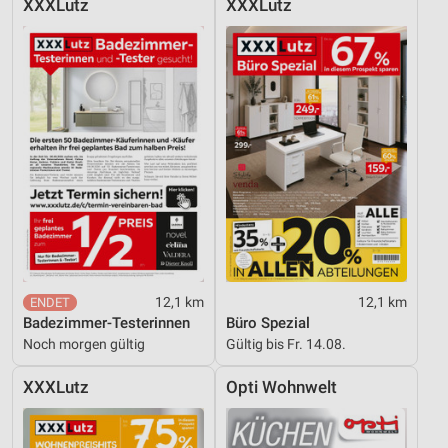
XXXLutz
XXXLutz
Entwicklung und Verbesserung der Angebote
Verwendung reduzierter Daten zur Auswahl von
Inhalten
IAB-Besonderheiten:
Verwendung genauer Standortdaten
Geräte anhand von aktiv angeforderten
Informationen identifizieren
Nicht-IAB-Verarbeitungszwecke:
Notwendig
12,1 km
12,1 km
Performance
Badezimmer-Testerinnen
Büro Spezial
Noch morgen gültig
Gültig bis Fr. 14.08.
Funktional
XXXLutz
Opti Wohnwelt
Werbung