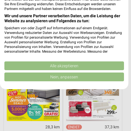
Sie Ihre Einwilligung widerrufen. Diese Entscheidungen werden unseren
Partnern mitgeteilt und haben keinen Einfluss auf die Browserdaten.
12,1 km
12,1 km
Wir und unsere Partner verarbeiten Daten, um die Leistung der
Website zu analysieren und Folgendes zu tun:
Wohnen Spezial
Dieter Knoll
Gültig bis Fr. 14.08.
Gültig bis Fr. 14.08.
Speichern von oder Zugriff auf Informationen auf einem Endgerät.
Verwendung reduzierter Daten zur Auswahl von Werbeanzeigen. Erstellung
von Profilen für personalisierte Werbung. Verwendung von Profilen zur
Opti Wohnwelt
XXXLutz
Auswahl personalisierter Werbung. Erstellung von Profilen zur
Personalisierung von Inhalten. Verwendung von Profilen zur Auswahl
personalisierter Inhalte. Messung der Werbeleistung. Messung der
Performance von Inhalten. Analyse von Zielgruppen durch Statistiken oder
Kombinationen von Daten aus verschiedenen Quellen. Entwicklung und
Verbesserung der Angebote. Verwendung reduzierter Daten zur Auswahl
Alle akzeptieren
von Inhalten.
Daten können außerhalb der Europäischen Union weitergegeben und in die
Nein, anpassen
USA gesendet werden.
Ihre Einwilligung und die cookie Richtlinie gelten ausschließlich für diese
Website/App.
Partnerliste anzeigen (1 IAB-Anbieter)
Wir nutzen Ihre Daten für folgende Zwecke:
IAB-Verarbeitungszwecke:
Speichern von oder Zugriff auf Informationen
28,3 km
37,3 km
auf einem Endgerät