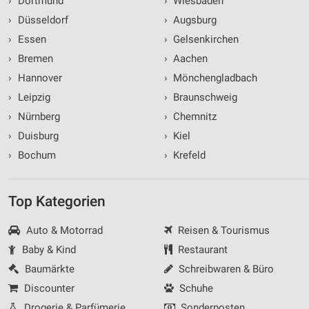
›
Dortmund
›
Wiesbaden
›
Düsseldorf
›
Augsburg
›
Essen
›
Gelsenkirchen
›
Bremen
›
Aachen
›
Hannover
›
Mönchengladbach
›
Leipzig
›
Braunschweig
›
Nürnberg
›
Chemnitz
›
Duisburg
›
Kiel
›
Bochum
›
Krefeld
Top Kategorien
Auto & Motorrad
Reisen & Tourismus
Baby & Kind
Restaurant
Baumärkte
Schreibwaren & Büro
Discounter
Schuhe
Drogerie & Parfümerie
Sonderposten