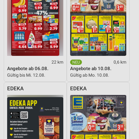
Messung der Werbeleistung
Messung der Performance von Inhalten
Analyse von Zielgruppen durch Statistiken oder
Kombinationen von Daten aus verschiedenen
Quellen
Entwicklung und Verbesserung der Angebote
22 km
0,6 km
Verwendung reduzierter Daten zur Auswahl von
Angebote ab 06.08.
Angebote ab 10.08.
Inhalten
Gültig bis Mi. 12.08.
Gültig ab Mo. 10.08.
IAB-Besonderheiten:
EDEKA
EDEKA
Verwendung genauer Standortdaten
Geräte anhand von aktiv angeforderten
Informationen identifizieren
Nicht-IAB-Verarbeitungszwecke:
Notwendig