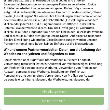
einem Gerät zu, wie z. B. eindeutige IDs in cookie und anderen
18109 Rostock / Groß Klein
❯
Browserspeichern, um personenbezogene Daten zu verarbeiten. Einige
Anbieter verarbeiten Ihre personenbezogenen Daten möglicherweise
Heute
geschlossen
aufgrund eines berechtigten Interesses. Um dem zu widersprechen, öffnen
Sie die „Einstellungen“. Sie können Ihre Einstellungen akzeptieren, ablehnen
201,48 km • Angebote: 2 Prospekte
oder verwalten, indem Sie auf die Schaltfläche „Einstellungen verwalten“
klicken oder jederzeit auf die Fingerabdruck-Schaltfläche in der linken
unteren Ecke der Website klicken. Um Ihre Einwilligung zu widerrufen,
EDEKA Schlicht Barth
klicken Sie auf den Fingerabdruck oder den Link in der Fußzeile der Website
und klicken Sie auf den Menüpunkt „Meine Daten“. Auf dieser Seite können
Blaue Wiese 18
Sie Ihre Einwilligung widerrufen. Diese Entscheidungen werden unseren
18356 Barth
Partnern mitgeteilt und haben keinen Einfluss auf die Browserdaten.
❯
Wir und unsere Partner verarbeiten Daten, um die Leistung der
Heute
geschlossen
Website zu analysieren und Folgendes zu tun:
209,43 km • Angebote: 2 Prospekte
Speichern von oder Zugriff auf Informationen auf einem Endgerät.
Verwendung reduzierter Daten zur Auswahl von Werbeanzeigen. Erstellung
von Profilen für personalisierte Werbung. Verwendung von Profilen zur
Auswahl personalisierter Werbung. Erstellung von Profilen zur
Supermärkte Angebote und Prospekte für
Personalisierung von Inhalten. Verwendung von Profilen zur Auswahl
personalisierter Inhalte. Messung der Werbeleistung. Messung der
Dierhagen (Ostseebad)
Performance von Inhalten. Analyse von Zielgruppen durch Statistiken oder
Kombinationen von Daten aus verschiedenen Quellen. Entwicklung und
Verbesserung der Angebote. Verwendung reduzierter Daten zur Auswahl
Alle akzeptieren
14 Prospekte
von Inhalten.
Daten können außerhalb der Europäischen Union weitergegeben und in die
Nein, anpassen
Kaufland
Globus
USA gesendet werden.
Ihre Einwilligung und die cookie Richtlinie gelten ausschließlich für diese