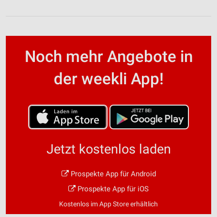
Noch mehr Angebote in
der weekli App!
Jetzt kostenlos laden
Prospekte App für Android
Prospekte App für iOS
Kostenlos im App Store erhältlich