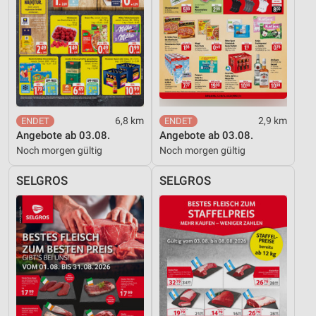
Analyse von Zielgruppen durch Statistiken oder
Kombinationen von Daten aus verschiedenen
Quellen
Entwicklung und Verbesserung der Angebote
Verwendung reduzierter Daten zur Auswahl von
Inhalten
6,8 km
2,9 km
IAB-Besonderheiten:
Angebote ab 03.08.
Angebote ab 03.08.
Verwendung genauer Standortdaten
Noch morgen gültig
Noch morgen gültig
Geräte anhand von aktiv angeforderten
SELGROS
SELGROS
Informationen identifizieren
Nicht-IAB-Verarbeitungszwecke:
Notwendig
Performance
Funktional