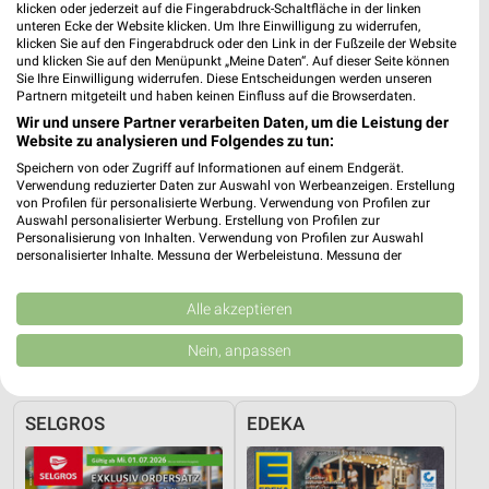
klicken oder jederzeit auf die Fingerabdruck-Schaltfläche in der linken
unteren Ecke der Website klicken. Um Ihre Einwilligung zu widerrufen,
klicken Sie auf den Fingerabdruck oder den Link in der Fußzeile der Website
und klicken Sie auf den Menüpunkt „Meine Daten“. Auf dieser Seite können
Adresse, Öffnungszeiten und Entfernung für
Sie Ihre Einwilligung widerrufen. Diese Entscheidungen werden unseren
die REWE Filiale in Ribnitz-Damgarten
Partnern mitgeteilt und haben keinen Einfluss auf die Browserdaten.
Wir und unsere Partner verarbeiten Daten, um die Leistung der
Adresse, Öffnungszeiten und Entfernung alles rund um die
Website zu analysieren und Folgendes zu tun:
REWE Filiale in Ribnitz-Damgarten. Den schnellsten Weg zu
Speichern von oder Zugriff auf Informationen auf einem Endgerät.
Deiner Lieblingsfiliale kannst Du über die Routen-Funktion
Verwendung reduzierter Daten zur Auswahl von Werbeanzeigen. Erstellung
von Profilen für personalisierte Werbung. Verwendung von Profilen zur
finden. Wenn Du auf der Suche nach aktuellen Schnäppchen von
Auswahl personalisierter Werbung. Erstellung von Profilen zur
REWE bist, dann schau doch mal in die aktuellen Prospekte und
Personalisierung von Inhalten. Verwendung von Profilen zur Auswahl
Angebote. Da ist sicher etwas passendes für Dich dabei.
personalisierter Inhalte. Messung der Werbeleistung. Messung der
Performance von Inhalten. Analyse von Zielgruppen durch Statistiken oder
Kombinationen von Daten aus verschiedenen Quellen. Entwicklung und
Supermärkte Angebote für Ribnitz-
Verbesserung der Angebote. Verwendung reduzierter Daten zur Auswahl
Alle akzeptieren
von Inhalten.
Damgarten und Umgebung
Daten können außerhalb der Europäischen Union weitergegeben und in die
Nein, anpassen
USA gesendet werden.
12 Prospekte
Ihre Einwilligung und die cookie Richtlinie gelten ausschließlich für diese
Website/App.
SELGROS
EDEKA
Partnerliste anzeigen (1 IAB-Anbieter)
Wir nutzen Ihre Daten für folgende Zwecke:
IAB-Verarbeitungszwecke: