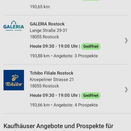
IAB-Verarbeitungszwecke:
193,65 km
Speichern von oder Zugriff auf Informationen
auf einem Endgerät
GALERIA Rostock
Verwendung reduzierter Daten zur Auswahl von
Lange Straße 29-31
Werbeanzeigen
18055 Rostock
❯
Erstellung von Profilen für personalisierte
Heute 09:30 - 19:00 Uhr |
Geöffnet
Werbung
193,88 km • Angebote: 3 Prospekte
Verwendung von Profilen zur Auswahl
personalisierter Werbung
Tchibo Filiale Rostock
Kroepeliner Strasse 21
Erstellung von Profilen zur Personalisierung
von Inhalten
18055 Rostock
❯
Heute 09:30 - 19:00 Uhr |
Geöffnet
Verwendung von Profilen zur Auswahl
personalisierter Inhalte
193,66 km • Angebote: 4 Prospekte
Messung der Werbeleistung
Kaufhäuser Angebote und Prospekte für
Messung der Performance von Inhalten