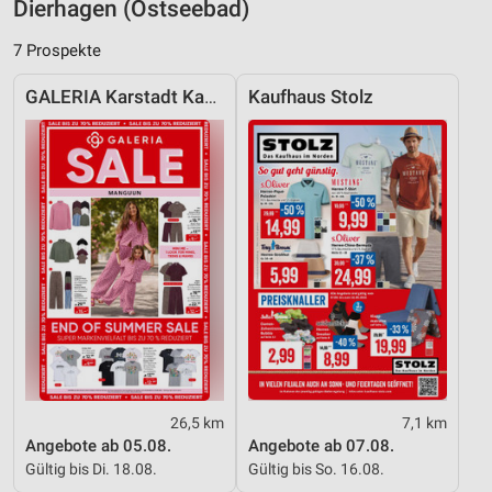
Dierhagen (Ostseebad)
Analyse von Zielgruppen durch Statistiken oder
Kombinationen von Daten aus verschiedenen
7 Prospekte
Quellen
GALERIA Karstadt Kaufhof
Kaufhaus Stolz
Entwicklung und Verbesserung der Angebote
Verwendung reduzierter Daten zur Auswahl von
Inhalten
IAB-Besonderheiten:
Verwendung genauer Standortdaten
Geräte anhand von aktiv angeforderten
Informationen identifizieren
Nicht-IAB-Verarbeitungszwecke:
Notwendig
Performance
26,5 km
7,1 km
Angebote ab 05.08.
Angebote ab 07.08.
Funktional
Gültig bis Di. 18.08.
Gültig bis So. 16.08.