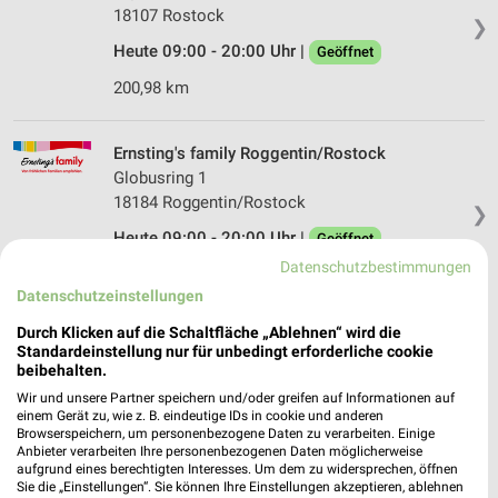
18107 Rostock
❯
Heute 09:00 - 20:00 Uhr |
Geöffnet
200,98 km
Ernsting's family Roggentin/Rostock
Globusring 1
18184 Roggentin/Rostock
❯
Heute 09:00 - 20:00 Uhr |
Geöffnet
Datenschutzbestimmungen
190,49 km
Datenschutzeinstellungen
Durch Klicken auf die Schaltfläche „Ablehnen“ wird die
Woolworth Rostock
Standardeinstellung nur für unbedingt erforderliche cookie
Handwerkstr. 1
beibehalten.
18069 Rostock
❯
Wir und unsere Partner speichern und/oder greifen auf Informationen auf
einem Gerät zu, wie z. B. eindeutige IDs in cookie und anderen
Heute 09:00 - 19:00 Uhr |
Geöffnet
Browserspeichern, um personenbezogene Daten zu verarbeiten. Einige
Anbieter verarbeiten Ihre personenbezogenen Daten möglicherweise
199,02 km
aufgrund eines berechtigten Interesses. Um dem zu widersprechen, öffnen
Sie die „Einstellungen“. Sie können Ihre Einstellungen akzeptieren, ablehnen