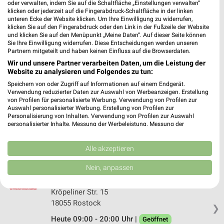
oder verwalten, indem Sie auf die Schaltfläche „Einstellungen verwalten“
klicken oder jederzeit auf die Fingerabdruck-Schaltfläche in der linken
Ernsting's family Rostock
unteren Ecke der Website klicken. Um Ihre Einwilligung zu widerrufen,
Handwerkstraße 1
klicken Sie auf den Fingerabdruck oder den Link in der Fußzeile der Website
18106 Rostock
und klicken Sie auf den Menüpunkt „Meine Daten“. Auf dieser Seite können
❯
Sie Ihre Einwilligung widerrufen. Diese Entscheidungen werden unseren
Heute 09:00 - 19:00 Uhr |
Partnern mitgeteilt und haben keinen Einfluss auf die Browserdaten.
Geöffnet
Wir und unsere Partner verarbeiten Daten, um die Leistung der
199,09 km
Website zu analysieren und Folgendes zu tun:
Speichern von oder Zugriff auf Informationen auf einem Endgerät.
Verwendung reduzierter Daten zur Auswahl von Werbeanzeigen. Erstellung
CITTI-PARK Rostock
von Profilen für personalisierte Werbung. Verwendung von Profilen zur
Handwerkstraße 1
Auswahl personalisierter Werbung. Erstellung von Profilen zur
Personalisierung von Inhalten. Verwendung von Profilen zur Auswahl
18069 Rostock
❯
personalisierter Inhalte. Messung der Werbeleistung. Messung der
Performance von Inhalten. Analyse von Zielgruppen durch Statistiken oder
Heute 09:00 - 20:00 Uhr |
Geöffnet
Kombinationen von Daten aus verschiedenen Quellen. Entwicklung und
Verbesserung der Angebote. Verwendung reduzierter Daten zur Auswahl
Alle akzeptieren
199,10 km
von Inhalten.
Daten können außerhalb der Europäischen Union weitergegeben und in die
Nein, anpassen
USA gesendet werden.
Ernsting's family Rostock
Ihre Einwilligung und die cookie Richtlinie gelten ausschließlich für diese
Website/App.
Kröpeliner Str. 15
18055 Rostock
Partnerliste anzeigen (1 IAB-Anbieter)
❯
Wir nutzen Ihre Daten für folgende Zwecke:
Heute 09:00 - 20:00 Uhr |
Geöffnet