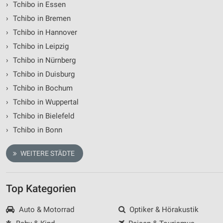
›
Tchibo in Essen
Verwendung von Profilen zur Auswahl
personalisierter Inhalte
›
Tchibo in Bremen
›
Tchibo in Hannover
Messung der Werbeleistung
›
Tchibo in Leipzig
Messung der Performance von Inhalten
›
Tchibo in Nürnberg
›
Tchibo in Duisburg
Analyse von Zielgruppen durch Statistiken oder
Kombinationen von Daten aus verschiedenen
›
Tchibo in Bochum
Quellen
›
Tchibo in Wuppertal
Entwicklung und Verbesserung der Angebote
›
Tchibo in Bielefeld
›
Tchibo in Bonn
Verwendung reduzierter Daten zur Auswahl von
Inhalten
WEITERE STÄDTE
IAB-Besonderheiten:
Verwendung genauer Standortdaten
Top Kategorien
Geräte anhand von aktiv angeforderten
Informationen identifizieren
Auto & Motorrad
Optiker & Hörakustik
Nicht-IAB-Verarbeitungszwecke: