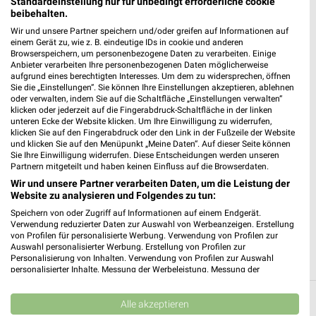
Standardeinstellung nur für unbedingt erforderliche cookie
beibehalten.
200,50 km • Angebote: 5 Prospekte
Wir und unsere Partner speichern und/oder greifen auf Informationen auf
einem Gerät zu, wie z. B. eindeutige IDs in cookie und anderen
Browserspeichern, um personenbezogene Daten zu verarbeiten. Einige
Tchibo Filiale mit Kaffee Bar Schwerin
Anbieter verarbeiten Ihre personenbezogenen Daten möglicherweise
Marienplatz 5-6
aufgrund eines berechtigten Interesses. Um dem zu widersprechen, öffnen
19053 Schwerin
Sie die „Einstellungen“. Sie können Ihre Einstellungen akzeptieren, ablehnen
❯
oder verwalten, indem Sie auf die Schaltfläche „Einstellungen verwalten“
Heute
geschlossen
klicken oder jederzeit auf die Fingerabdruck-Schaltfläche in der linken
unteren Ecke der Website klicken. Um Ihre Einwilligung zu widerrufen,
181,54 km • Angebote: 5 Prospekte
klicken Sie auf den Fingerabdruck oder den Link in der Fußzeile der Website
und klicken Sie auf den Menüpunkt „Meine Daten“. Auf dieser Seite können
Sie Ihre Einwilligung widerrufen. Diese Entscheidungen werden unseren
Partnern mitgeteilt und haben keinen Einfluss auf die Browserdaten.
Tchibo Partner mit Kaffee Bar Schwerin
Wir und unsere Partner verarbeiten Daten, um die Leistung der
Grabenstraße 1
Website zu analysieren und Folgendes zu tun:
19061 Schwerin
❯
Speichern von oder Zugriff auf Informationen auf einem Endgerät.
Verwendung reduzierter Daten zur Auswahl von Werbeanzeigen. Erstellung
Heute
geschlossen
von Profilen für personalisierte Werbung. Verwendung von Profilen zur
Auswahl personalisierter Werbung. Erstellung von Profilen zur
180,54 km • Angebote: 5 Prospekte
Personalisierung von Inhalten. Verwendung von Profilen zur Auswahl
personalisierter Inhalte. Messung der Werbeleistung. Messung der
Performance von Inhalten. Analyse von Zielgruppen durch Statistiken oder
Kombinationen von Daten aus verschiedenen Quellen. Entwicklung und
Alle Filialen, Adressen und Öffnungszeiten
Verbesserung der Angebote. Verwendung reduzierter Daten zur Auswahl
Alle akzeptieren
von Inhalten.