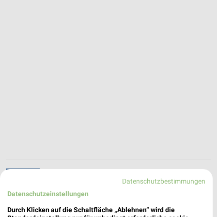
Tchibo Filiale mit Kaffee Bar Stralsund
Datenschutzbestimmungen
Ossenreyer Strasse 47
Datenschutzeinstellungen
18439 Stralsund
❯
Durch Klicken auf die Schaltfläche „Ablehnen“ wird die
Heute
geschlossen