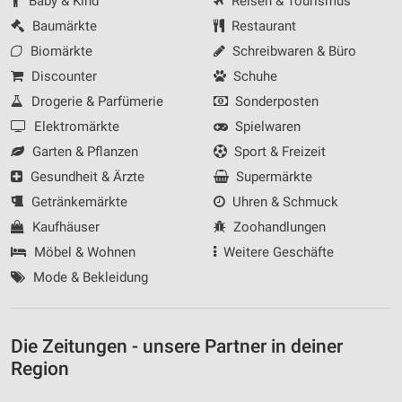
Baby & Kind
Reisen & Tourismus
Notwendig
Baumärkte
Restaurant
Biomärkte
Schreibwaren & Büro
Performance
Discounter
Schuhe
Funktional
Drogerie & Parfümerie
Sonderposten
Elektromärkte
Spielwaren
Werbung
Garten & Pflanzen
Sport & Freizeit
Gesundheit & Ärzte
Supermärkte
Getränkemärkte
Uhren & Schmuck
Kaufhäuser
Zoohandlungen
Möbel & Wohnen
Weitere Geschäfte
Mode & Bekleidung
Die Zeitungen - unsere Partner in deiner
Region