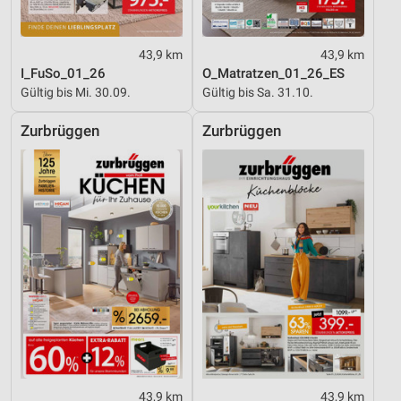
Entwicklung und Verbesserung der Angebote
43,9 km
43,9 km
Verwendung reduzierter Daten zur Auswahl von
I_FuSo_01_26
O_Matratzen_01_26_ES
Inhalten
Gültig bis Mi. 30.09.
Gültig bis Sa. 31.10.
IAB-Besonderheiten:
Zurbrüggen
Zurbrüggen
Verwendung genauer Standortdaten
Geräte anhand von aktiv angeforderten
Informationen identifizieren
Nicht-IAB-Verarbeitungszwecke:
Notwendig
Performance
Funktional
Werbung
43,9 km
43,9 km