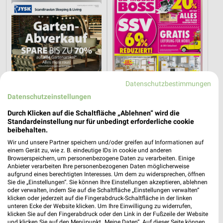
Datenschutzbestimmungen
Datenschutzeinstellungen
Durch Klicken auf die Schaltfläche „Ablehnen“ wird die
Standardeinstellung nur für unbedingt erforderliche cookie
8,7 km
14,3 km
beibehalten.
Gartenabverkauf
Angebote ab 03.08.
Wir und unsere Partner speichern und/oder greifen auf Informationen auf
Gültig bis Sa. 15.08.
Noch heute gültig
einem Gerät zu, wie z. B. eindeutige IDs in cookie und anderen
Browserspeichern, um personenbezogene Daten zu verarbeiten. Einige
Anbieter verarbeiten Ihre personenbezogenen Daten möglicherweise
porta
porta
aufgrund eines berechtigten Interesses. Um dem zu widersprechen, öffnen
Sie die „Einstellungen“. Sie können Ihre Einstellungen akzeptieren, ablehnen
oder verwalten, indem Sie auf die Schaltfläche „Einstellungen verwalten“
klicken oder jederzeit auf die Fingerabdruck-Schaltfläche in der linken
unteren Ecke der Website klicken. Um Ihre Einwilligung zu widerrufen,
klicken Sie auf den Fingerabdruck oder den Link in der Fußzeile der Website
und klicken Sie auf den Menüpunkt „Meine Daten“. Auf dieser Seite können