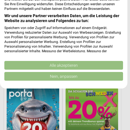
Sie Ihre Einwilligung widerrufen. Diese Entscheidungen werden unseren
Partnern mitgeteilt und haben keinen Einfluss auf die Browserdaten.
Wir und unsere Partner verarbeiten Daten, um die Leistung der
Website zu analysieren und Folgendes zu tun:
Speichern von oder Zugriff auf Informationen auf einem Endgerät.
Verwendung reduzierter Daten zur Auswahl von Werbeanzeigen. Erstellung
von Profilen für personalisierte Werbung. Verwendung von Profilen zur
Auswahl personalisierter Werbung. Erstellung von Profilen zur
Personalisierung von Inhalten. Verwendung von Profilen zur Auswahl
personalisierter Inhalte. Messung der Werbeleistung. Messung der
21,2 km
21,2 km
Performance von Inhalten. Analyse von Zielgruppen durch Statistiken oder
Kombinationen von Daten aus verschiedenen Quellen. Entwicklung und
Super Sale
Gartenmöbel 2026
Verbesserung der Angebote. Verwendung reduzierter Daten zur Auswahl
Alle akzeptieren
Gültig bis Sa. 22.08.
Gültig 2026
von Inhalten.
Daten können außerhalb der Europäischen Union weitergegeben und in die
Nein, anpassen
USA gesendet werden.
porta
mömax
Ihre Einwilligung und die cookie Richtlinie gelten ausschließlich für diese
Website/App.
Partnerliste anzeigen (1 IAB-Anbieter)
Wir nutzen Ihre Daten für folgende Zwecke:
IAB-Verarbeitungszwecke:
Speichern von oder Zugriff auf Informationen
auf einem Endgerät