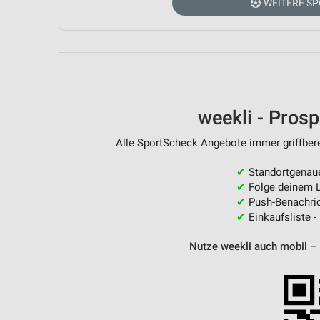
WEITERE SP
Messung der Performance von Inhalten
Analyse von Zielgruppen durch Statistiken oder Kombinationen 
Quellen
Entwicklung und Verbesserung der Angebote
Verwendung reduzierter Daten zur Auswahl von Inhalten
weekli - Pros
IAB-Besonderheiten:
Alle SportScheck Angebote immer griffbere
Verwendung genauer Standortdaten
✔
Standortgenau
Geräte anhand von aktiv angeforderten Informationen identifizie
✔
Folge deinem L
✔
Push-Benachric
Nicht-IAB-Verarbeitungszwecke:
✔
Einkaufsliste -
Notwendig
Nutze weekli auch mobil –
Performance
Funktional
Werbung