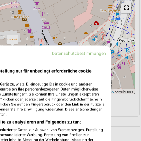
⛶
Datenschutzbestimmungen
tellung nur für unbedingt erforderliche cookie
erät zu, wie z. B. eindeutige IDs in cookie und anderen
verarbeiten Ihre personenbezogenen Daten möglicherweise
Leaflet
|
©
OpenStreetMap
contributors
„Einstellungen“. Sie können Ihre Einstellungen akzeptieren,
 klicken oder jederzeit auf die Fingerabdruck-Schaltfläche in
N
NAVIGATION MIT GOOGLE/IOS MAPS
klicken Sie auf den Fingerabdruck oder den Link in der Fußzeile
önnen Sie Ihre Einwilligung widerrufen. Diese Entscheidungen
ten.
ite zu analysieren und Folgendes zu tun:
reduzierter Daten zur Auswahl von Werbeanzeigen. Erstellung
ersonalisierter Werbung. Erstellung von Profilen zur
ierter Inhalte. Messung der Werbeleistung. Messung der