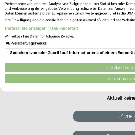
Performance von Inhalten. Analyse von Zielgruppen durch Statistiken oder Kom
und Verbesserung der Angebote. Verwendung reduzierter Daten zur Auswahl von
Daten können außerhalb der Europäischen Union weitergegeben und in die USA 
Ihre Einwilligung und die cookie Richtlinie gelten ausschließlich für diese Websit
Partnerliste anzeigen (1 IAB-Anbieter)
Wir nutzen Ihre Daten für folgende Zwecke:
IAB-Verarbeitungszwecke:
Speichern von oder Zugriff auf Informationen auf einem Endgerät
Verwendung reduzierter Daten zur Auswahl von Werbeanzeigen
Alle akzeptiere
Erstellung von Profilen für personalisierte Werbung
Nein, anpassen
Verwendung von Profilen zur Auswahl personalisierter Werbung
Aktuell kein
Erstellung von Profilen zur Personalisierung von Inhalten
Verwendung von Profilen zur Auswahl personalisierter Inhalte
ZUR 
Messung der Werbeleistung