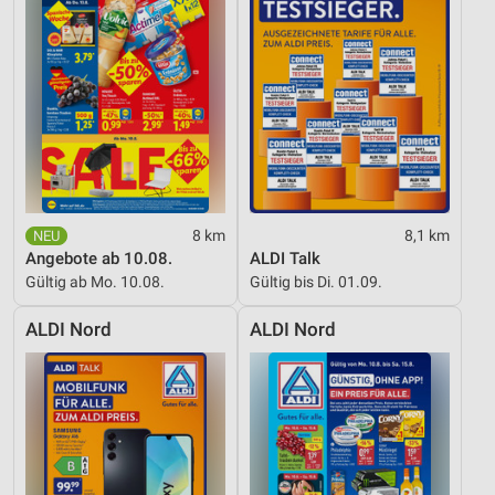
Entwicklung und Verbesserung der Angebote
Verwendung reduzierter Daten zur Auswahl von
Inhalten
IAB-Besonderheiten:
Verwendung genauer Standortdaten
Geräte anhand von aktiv angeforderten
Informationen identifizieren
8 km
8,1 km
Nicht-IAB-Verarbeitungszwecke:
Angebote ab 10.08.
ALDI Talk
Gültig ab Mo. 10.08.
Gültig bis Di. 01.09.
Notwendig
ALDI Nord
ALDI Nord
Performance
Funktional
Werbung