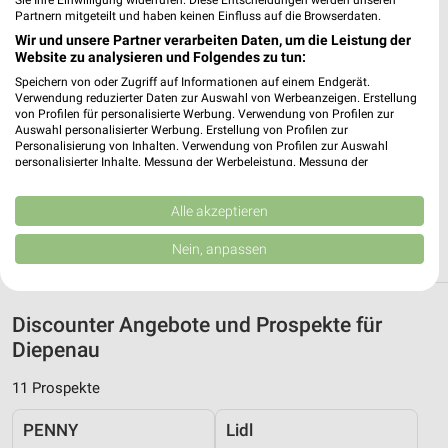
Sie Ihre Einwilligung widerrufen. Diese Entscheidungen werden unseren
Partnern mitgeteilt und haben keinen Einfluss auf die Browserdaten.
32609 Huellhorst
❯
Wir und unsere Partner verarbeiten Daten, um die Leistung der
Heute
geschlossen
Website zu analysieren und Folgendes zu tun:
Speichern von oder Zugriff auf Informationen auf einem Endgerät.
322,29 km • Angebote: 1 Prospekt
Verwendung reduzierter Daten zur Auswahl von Werbeanzeigen. Erstellung
von Profilen für personalisierte Werbung. Verwendung von Profilen zur
Auswahl personalisierter Werbung. Erstellung von Profilen zur
ALDI Nord Minden
Personalisierung von Inhalten. Verwendung von Profilen zur Auswahl
personalisierter Inhalte. Messung der Werbeleistung. Messung der
Königstraße 172
Performance von Inhalten. Analyse von Zielgruppen durch Statistiken oder
32427 Minden
Kombinationen von Daten aus verschiedenen Quellen. Entwicklung und
❯
Verbesserung der Angebote. Verwendung reduzierter Daten zur Auswahl
Alle akzeptieren
Heute
geschlossen
von Inhalten.
Daten können außerhalb der Europäischen Union weitergegeben und in die
Nein, anpassen
307,71 km • Angebote: 4 Prospekte
USA gesendet werden.
Ihre Einwilligung und die cookie Richtlinie gelten ausschließlich für diese
Website/App.
Discounter Angebote und Prospekte für
Partnerliste anzeigen (1 IAB-Anbieter)
Diepenau
Wir nutzen Ihre Daten für folgende Zwecke:
IAB-Verarbeitungszwecke:
11 Prospekte
Speichern von oder Zugriff auf Informationen
auf einem Endgerät
PENNY
Lidl