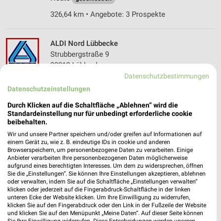
326,64 km • Angebote: 3 Prospekte
ALDI Nord Lübbecke
Strubbergstraße 9
32312 Lübbecke
❯
Datenschutzbestimmungen
Heute
geschlossen
Datenschutzeinstellungen
326,52 km • Angebote: 4 Prospekte
Durch Klicken auf die Schaltfläche „Ablehnen“ wird die
Standardeinstellung nur für unbedingt erforderliche cookie
beibehalten.
PENNY Minden
Wir und unsere Partner speichern und/oder greifen auf Informationen auf
Stiftsallee 70
einem Gerät zu, wie z. B. eindeutige IDs in cookie und anderen
32425 Minden
Browserspeichern, um personenbezogene Daten zu verarbeiten. Einige
❯
Anbieter verarbeiten Ihre personenbezogenen Daten möglicherweise
Heute
geschlossen
aufgrund eines berechtigten Interesses. Um dem zu widersprechen, öffnen
Sie die „Einstellungen“. Sie können Ihre Einstellungen akzeptieren, ablehnen
306,46 km • Angebote: 1 Prospekt
oder verwalten, indem Sie auf die Schaltfläche „Einstellungen verwalten“
klicken oder jederzeit auf die Fingerabdruck-Schaltfläche in der linken
unteren Ecke der Website klicken. Um Ihre Einwilligung zu widerrufen,
klicken Sie auf den Fingerabdruck oder den Link in der Fußzeile der Website
PENNY Huellhorst
und klicken Sie auf den Menüpunkt „Meine Daten“. Auf dieser Seite können
Hauptstr. 3