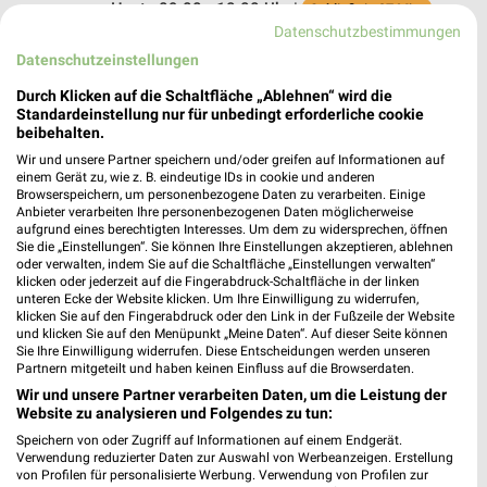
Heute 09:00 - 18:00 Uhr |
Schließt in 37 Min.
Datenschutzbestimmungen
475,28 km
Datenschutzeinstellungen
Durch Klicken auf die Schaltfläche „Ablehnen“ wird die
Siemes Schuhcenter Mayen
Standardeinstellung nur für unbedingt erforderliche cookie
Koblenzer Straße 164
beibehalten.
56727 Mayen
Wir und unsere Partner speichern und/oder greifen auf Informationen auf
❯
einem Gerät zu, wie z. B. eindeutige IDs in cookie und anderen
Heute 09:00 - 18:00 Uhr |
Schließt in 37 Min.
Browserspeichern, um personenbezogene Daten zu verarbeiten. Einige
Anbieter verarbeiten Ihre personenbezogenen Daten möglicherweise
491,56 km • Angebote: 1 Prospekt
aufgrund eines berechtigten Interesses. Um dem zu widersprechen, öffnen
Sie die „Einstellungen“. Sie können Ihre Einstellungen akzeptieren, ablehnen
oder verwalten, indem Sie auf die Schaltfläche „Einstellungen verwalten“
klicken oder jederzeit auf die Fingerabdruck-Schaltfläche in der linken
DEICHMANN Mayen
unteren Ecke der Website klicken. Um Ihre Einwilligung zu widerrufen,
Hausener Straße 2-6
klicken Sie auf den Fingerabdruck oder den Link in der Fußzeile der Website
und klicken Sie auf den Menüpunkt „Meine Daten“. Auf dieser Seite können
56727 Mayen
❯
Sie Ihre Einwilligung widerrufen. Diese Entscheidungen werden unseren
Partnern mitgeteilt und haben keinen Einfluss auf die Browserdaten.
Heute 09:00 - 18:00 Uhr |
Schließt in 37 Min.
Wir und unsere Partner verarbeiten Daten, um die Leistung der
491,67 km
Website zu analysieren und Folgendes zu tun:
Speichern von oder Zugriff auf Informationen auf einem Endgerät.
Verwendung reduzierter Daten zur Auswahl von Werbeanzeigen. Erstellung
DEICHMANN Emmelshausen
von Profilen für personalisierte Werbung. Verwendung von Profilen zur