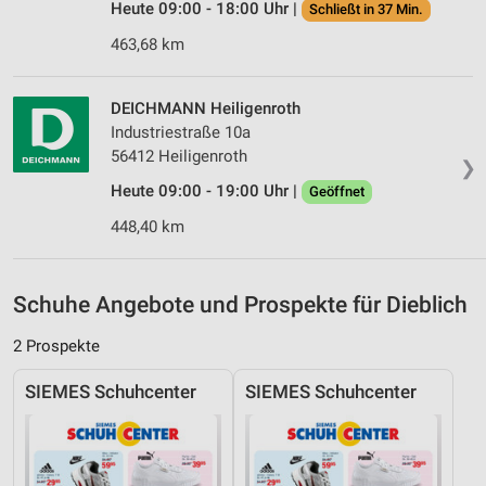
Heute 09:00 - 18:00 Uhr |
Verwendung genauer Standortdaten
Schließt in 37 Min.
463,68 km
Geräte anhand von aktiv angeforderten
Informationen identifizieren
DEICHMANN Heiligenroth
Nicht-IAB-Verarbeitungszwecke:
Industriestraße 10a
Notwendig
56412 Heiligenroth
❯
Performance
Heute 09:00 - 19:00 Uhr |
Geöffnet
448,40 km
Funktional
Werbung
Schuhe Angebote und Prospekte für Dieblich
2 Prospekte
SIEMES Schuhcenter
SIEMES Schuhcenter