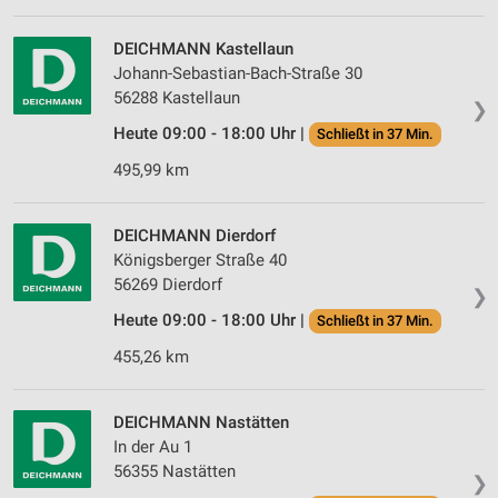
Verwendung von Profilen zur Auswahl
personalisierter Werbung
DEICHMANN Kastellaun
Erstellung von Profilen zur Personalisierung
Johann-Sebastian-Bach-Straße 30
von Inhalten
56288 Kastellaun
❯
Heute 09:00 - 18:00 Uhr |
Verwendung von Profilen zur Auswahl
Schließt in 37 Min.
personalisierter Inhalte
495,99 km
Messung der Werbeleistung
DEICHMANN Dierdorf
Messung der Performance von Inhalten
Königsberger Straße 40
56269 Dierdorf
Analyse von Zielgruppen durch Statistiken oder
❯
Kombinationen von Daten aus verschiedenen
Heute 09:00 - 18:00 Uhr |
Schließt in 37 Min.
Quellen
455,26 km
Entwicklung und Verbesserung der Angebote
Verwendung reduzierter Daten zur Auswahl von
DEICHMANN Nastätten
Inhalten
In der Au 1
56355 Nastätten
IAB-Besonderheiten:
❯