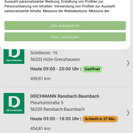
Auswahl personalisierter Werbung. Erstellung von Profilen zur
Am Stadion 2
Personalisierung von Inhalten. Verwendung von Profilen zur Auswahl
56281 Emmelshausen
personalisierter Inhalte. Messung der Werbeleistung. Messung der
❯
Performance von Inhalten. Analyse von Zielgruppen durch Statistiken oder
Heute 09:00 - 18:00 Uhr |
Schließt in 37 Min.
Kombinationen von Daten aus verschiedenen Quellen. Entwicklung und
Verbesserung der Angebote. Verwendung reduzierter Daten zur Auswahl
Alle akzeptieren
484,23 km
von Inhalten.
Daten können außerhalb der Europäischen Union weitergegeben und in die
Nein, anpassen
USA gesendet werden.
DEICHMANN Höhr-Grenzhausen
Ihre Einwilligung und die cookie Richtlinie gelten ausschließlich für diese
Website/App.
Schillerstr. 19
Partnerliste anzeigen (1 IAB-Anbieter)
56203 Höhr-Grenzhausen
❯
Wir nutzen Ihre Daten für folgende Zwecke:
Heute 09:00 - 20:00 Uhr |
Geöffnet
IAB-Verarbeitungszwecke:
459,81 km
Speichern von oder Zugriff auf Informationen
auf einem Endgerät
DEICHMANN Ransbach-Baumbach
Verwendung reduzierter Daten zur Auswahl von
Pleurtuitstraße 5
Werbeanzeigen
56235 Ransbach-Baumbach
❯
Erstellung von Profilen für personalisierte
Heute 09:00 - 18:00 Uhr |
Schließt in 37 Min.
Werbung
454,81 km