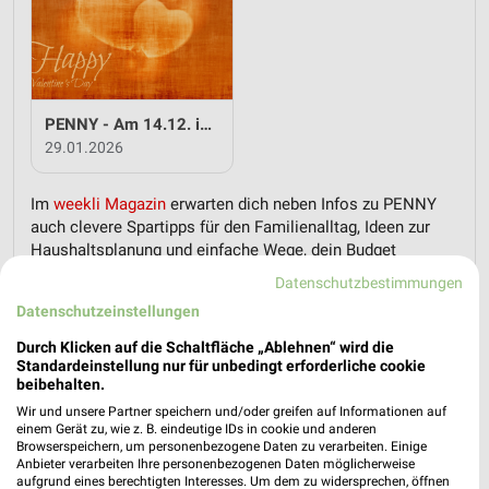
PENNY - Am 14.12. ist Valentinstag
29.01.2026
Im
weekli Magazin
erwarten dich neben Infos zu PENNY
auch clevere Spartipps für den Familienalltag, Ideen zur
Haushaltsplanung und einfache Wege, dein Budget
nachhaltig zu entlasten.
Datenschutzbestimmungen
Datenschutzeinstellungen
Durch Klicken auf die Schaltfläche „Ablehnen“ wird die
Standardeinstellung nur für unbedingt erforderliche cookie
beibehalten.
Wir und unsere Partner speichern und/oder greifen auf Informationen auf
weekli - Prospekte & Angebote App
einem Gerät zu, wie z. B. eindeutige IDs in cookie und anderen
Browserspeichern, um personenbezogene Daten zu verarbeiten. Einige
Alle PENNY Angebote immer griffbereit – mit der kostenlosen
Anbieter verarbeiten Ihre personenbezogenen Daten möglicherweise
aufgrund eines berechtigten Interesses. Um dem zu widersprechen, öffnen
weekli App für iOS & Android.