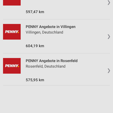
❯
Wir nutzen Ihre Daten für folgende Zwecke:
IAB-Verarbeitungszwecke:
597,47 km
Speichern von oder Zugriff auf Informationen
auf einem Endgerät
PENNY Angebote in Villingen
Verwendung reduzierter Daten zur Auswahl von
Villingen, Deutschland
Werbeanzeigen
❯
Erstellung von Profilen für personalisierte
604,19 km
Werbung
Verwendung von Profilen zur Auswahl
PENNY Angebote in Rosenfeld
personalisierter Werbung
Rosenfeld, Deutschland
❯
Erstellung von Profilen zur Personalisierung
von Inhalten
575,95 km
Verwendung von Profilen zur Auswahl
personalisierter Inhalte
Messung der Werbeleistung