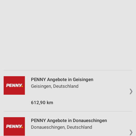
Messung der Performance von Inhalten
Analyse von Zielgruppen durch Statistiken oder
Kombinationen von Daten aus verschiedenen
Quellen
Entwicklung und Verbesserung der Angebote
Verwendung reduzierter Daten zur Auswahl von
Inhalten
IAB-Besonderheiten:
Verwendung genauer Standortdaten
PENNY Angebote in Geisingen
Geräte anhand von aktiv angeforderten
Geisingen, Deutschland
❯
Informationen identifizieren
Nicht-IAB-Verarbeitungszwecke:
612,90 km
Notwendig
PENNY Angebote in Donaueschingen
Performance
Donaueschingen, Deutschland
❯
Funktional