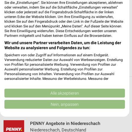
Sie die „Einstellungen“. Sie können Ihre Einstellungen akzeptieren, ablehnen
oder verwalten, indem Sie auf die Schaltfläche „Einstellungen verwalten“
✔
Standortgenaue Angebote
klicken oder jederzeit auf die Fingerabdruck-Schaltfläche in der linken
unteren Ecke der Website klicken. Um Ihre Einwilligung zu widerrufen,
✔
Folge deinem Lieblingshändler
klicken Sie auf den Fingerabdruck oder den Link in der Fußzeile der Website
✔
Push-Benachrichtigungen bei neuen Prospekten
und klicken Sie auf den Menüpunkt „Meine Daten“. Auf dieser Seite können
✔
Einkaufsliste - Einkauf stressfrei planen
Sie Ihre Einwilligung widerrufen. Diese Entscheidungen werden unseren
Partnern mitgeteilt und haben keinen Einfluss auf die Browserdaten.
Wir und unsere Partner verarbeiten Daten, um die Leistung der
JETZT LADEN UND SPAREN!
Website zu analysieren und Folgendes zu tun:
Speichern von oder Zugriff auf Informationen auf einem Endgerät.
Verwendung reduzierter Daten zur Auswahl von Werbeanzeigen. Erstellung
von Profilen für personalisierte Werbung. Verwendung von Profilen zur
Auswahl personalisierter Werbung. Erstellung von Profilen zur
Personalisierung von Inhalten. Verwendung von Profilen zur Auswahl
personalisierter Inhalte. Messung der Werbeleistung. Messung der
Performance von Inhalten. Analyse von Zielgruppen durch Statistiken oder
Weitere PENNY Geschäfte mit Angeboten in
Kombinationen von Daten aus verschiedenen Quellen. Entwicklung und
Verbesserung der Angebote. Verwendung reduzierter Daten zur Auswahl
Alle akzeptieren
und um Denkingen
von Inhalten.
Daten können außerhalb der Europäischen Union weitergegeben und in die
Nein, anpassen
USA gesendet werden.
5 Geschäfte und Orte
Ihre Einwilligung und die cookie Richtlinie gelten ausschließlich für diese
Website/App.
PENNY Angebote in Niedereschach
Partnerliste anzeigen (1 IAB-Anbieter)
Niedereschach, Deutschland