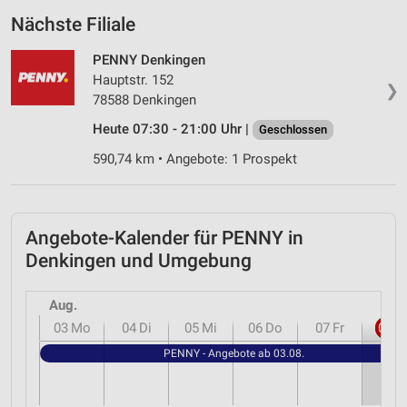
Nächste Filiale
PENNY Denkingen
Hauptstr. 152
❯
78588 Denkingen
Heute 07:30 - 21:00 Uhr |
Geschlossen
590,74 km • Angebote: 1 Prospekt
Angebote-Kalender für PENNY in
Denkingen und Umgebung
Aug.
03
Mo
04
Di
05
Mi
06
Do
07
Fr
08
S
PENNY - Angebote ab 03.08.