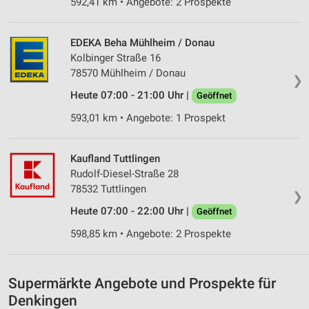
592,41 km • Angebote: 2 Prospekte
Verwendung von Profilen zur Auswahl
personalisierter Werbung
EDEKA Beha Mühlheim / Donau
Erstellung von Profilen zur Personalisierung
Kolbinger Straße 16
von Inhalten
78570 Mühlheim / Donau
❯
Verwendung von Profilen zur Auswahl
Heute 07:00 - 21:00 Uhr |
Geöffnet
personalisierter Inhalte
593,01 km • Angebote: 1 Prospekt
Messung der Werbeleistung
Messung der Performance von Inhalten
Kaufland Tuttlingen
Rudolf-Diesel-Straße 28
Analyse von Zielgruppen durch Statistiken oder
78532 Tuttlingen
❯
Kombinationen von Daten aus verschiedenen
Quellen
Heute 07:00 - 22:00 Uhr |
Geöffnet
598,85 km • Angebote: 2 Prospekte
Entwicklung und Verbesserung der Angebote
Verwendung reduzierter Daten zur Auswahl von
Inhalten
Supermärkte Angebote und Prospekte für
Denkingen
IAB-Besonderheiten: