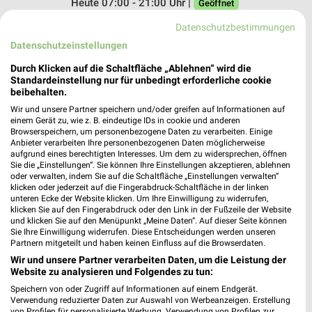
Heute 07:00 - 21:00 Uhr |
Geöffnet
590,80 km • Angebote: 1 Prospekt
Datenschutzbestimmungen
Datenschutzeinstellungen
nah und gut Horn Obernheim
Durch Klicken auf die Schaltfläche „Ablehnen“ wird die
Standardeinstellung nur für unbedingt erforderliche cookie
Stühl 6
beibehalten.
72364 Obernheim
Wir und unsere Partner speichern und/oder greifen auf Informationen auf
❯
Heute 07:00 - 18:00 12:30 - 15:00 Uhr |
einem Gerät zu, wie z. B. eindeutige IDs in cookie und anderen
Browserspeichern, um personenbezogene Daten zu verarbeiten. Einige
Geöffnet
Anbieter verarbeiten Ihre personenbezogenen Daten möglicherweise
aufgrund eines berechtigten Interesses. Um dem zu widersprechen, öffnen
581,75 km
Sie die „Einstellungen“. Sie können Ihre Einstellungen akzeptieren, ablehnen
oder verwalten, indem Sie auf die Schaltfläche „Einstellungen verwalten“
klicken oder jederzeit auf die Fingerabdruck-Schaltfläche in der linken
REWE Sinan Yilmaz oHG Rottweil
unteren Ecke der Website klicken. Um Ihre Einwilligung zu widerrufen,
klicken Sie auf den Fingerabdruck oder den Link in der Fußzeile der Website
Schramberger Str. 97
und klicken Sie auf den Menüpunkt „Meine Daten“. Auf dieser Seite können
78628 Rottweil
Sie Ihre Einwilligung widerrufen. Diese Entscheidungen werden unseren
❯
Partnern mitgeteilt und haben keinen Einfluss auf die Browserdaten.
Heute 07:00 - 22:00 Uhr |
Geöffnet
Wir und unsere Partner verarbeiten Daten, um die Leistung der
Website zu analysieren und Folgendes zu tun:
591,64 km • Angebote: 2 Prospekte
Speichern von oder Zugriff auf Informationen auf einem Endgerät.
Verwendung reduzierter Daten zur Auswahl von Werbeanzeigen. Erstellung
von Profilen für personalisierte Werbung. Verwendung von Profilen zur