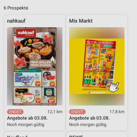
Verwendung genauer Standortdaten
6 Prospekte
Geräte anhand von aktiv angeforderten
nahkauf
Mix Markt
Informationen identifizieren
Nicht-IAB-Verarbeitungszwecke:
Notwendig
Performance
Funktional
Werbung
12,1 km
17,8 km
Angebote ab 03.08.
Angebote ab 03.08.
Noch morgen gültig
Noch morgen gültig