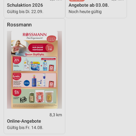
Schulaktion 2026
Angebote ab 03.08.
Verwendung reduzierter Daten zur Auswahl von
Gültig bis Di. 22.09.
Noch heute gültig
Inhalten
IAB-Besonderheiten:
Rossmann
Verwendung genauer Standortdaten
Geräte anhand von aktiv angeforderten
Informationen identifizieren
Nicht-IAB-Verarbeitungszwecke:
Notwendig
Performance
Funktional
Werbung
8,3 km
Online-Angebote
Gültig bis Fr. 14.08.