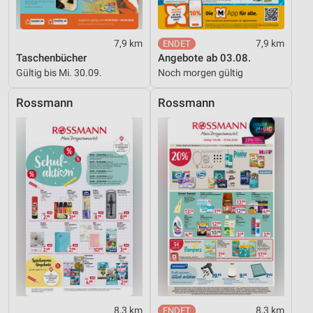
Erstellung von Profilen für personalisierte
Werbung
7,9 km
7,9 km
Taschenbücher
Angebote ab 03.08.
Verwendung von Profilen zur Auswahl
Gültig bis Mi. 30.09.
Noch morgen gültig
personalisierter Werbung
Rossmann
Rossmann
Erstellung von Profilen zur Personalisierung
von Inhalten
Verwendung von Profilen zur Auswahl
personalisierter Inhalte
Messung der Werbeleistung
Messung der Performance von Inhalten
Analyse von Zielgruppen durch Statistiken oder
Kombinationen von Daten aus verschiedenen
Quellen
Entwicklung und Verbesserung der Angebote
8,3 km
8,3 km