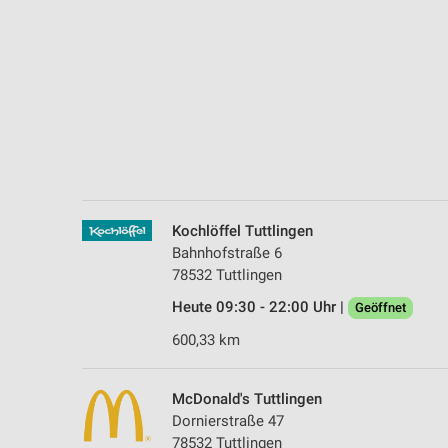
Messung der Performance von Inhalten
Analyse von Zielgruppen durch Statistiken oder Kombinationen 
Quellen
Entwicklung und Verbesserung der Angebote
Verwendung reduzierter Daten zur Auswahl von Inhalten
IAB-Besonderheiten:
Verwendung genauer Standortdaten
Kochlöffel Tuttlingen
Bahnhofstraße 6
Geräte anhand von aktiv angeforderten Informationen identifizie
78532 Tuttlingen
Nicht-IAB-Verarbeitungszwecke:
Heute 09:30 - 22:00 Uhr |
Geöffnet
Notwendig
600,33 km
Performance
McDonald's Tuttlingen
Funktional
Dornierstraße 47
78532 Tuttlingen
Werbung