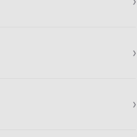
❯
❯
❯