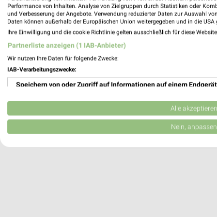
McDonald's Zimmern ob Rottweil
Performance von Inhalten. Analyse von Zielgruppen durch Statistiken oder Kom
und Verbesserung der Angebote. Verwendung reduzierter Daten zur Auswahl von
Flözlinger Straße 57
Daten können außerhalb der Europäischen Union weitergegeben und in die USA 
78658 Zimmern ob Rottweil
Ihre Einwilligung und die cookie Richtlinie gelten ausschließlich für diese Websit
Heute 08:00 - 04:00 Uhr |
Geöffnet
Partnerliste anzeigen (1 IAB-Anbieter)
592,66 km
Wir nutzen Ihre Daten für folgende Zwecke:
IAB-Verarbeitungszwecke:
Speichern von oder Zugriff auf Informationen auf einem Endgerät
Burger King Tuttlingen
Max-Planck-Str. 7
Verwendung reduzierter Daten zur Auswahl von Werbeanzeigen
78532 Tuttlingen
Alle akzeptiere
Heute 09:00 - 02:00 Uhr |
Geöffnet
Erstellung von Profilen für personalisierte Werbung
Nein, anpassen
600,68 km
Verwendung von Profilen zur Auswahl personalisierter Werbung
Erstellung von Profilen zur Personalisierung von Inhalten
Verwendung von Profilen zur Auswahl personalisierter Inhalte
Messung der Werbeleistung