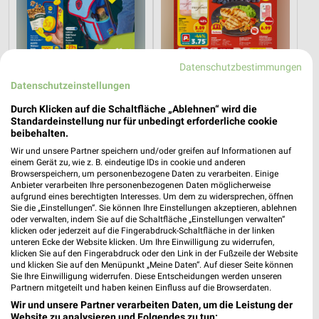
Datenschutzbestimmungen
Datenschutzeinstellungen
Durch Klicken auf die Schaltfläche „Ablehnen“ wird die
Standardeinstellung nur für unbedingt erforderliche cookie
12,8 km
16,8 km
beibehalten.
Angebote ab 03.08.
Angebote ab 03.08.
Wir und unsere Partner speichern und/oder greifen auf Informationen auf
Gültig bis Sa. 08.08.
Gültig bis Sa. 08.08.
einem Gerät zu, wie z. B. eindeutige IDs in cookie und anderen
Browserspeichern, um personenbezogene Daten zu verarbeiten. Einige
Anbieter verarbeiten Ihre personenbezogenen Daten möglicherweise
toom Baumarkt
XXXLutz
aufgrund eines berechtigten Interesses. Um dem zu widersprechen, öffnen
Sie die „Einstellungen“. Sie können Ihre Einstellungen akzeptieren, ablehnen
oder verwalten, indem Sie auf die Schaltfläche „Einstellungen verwalten“
klicken oder jederzeit auf die Fingerabdruck-Schaltfläche in der linken
unteren Ecke der Website klicken. Um Ihre Einwilligung zu widerrufen,
klicken Sie auf den Fingerabdruck oder den Link in der Fußzeile der Website
und klicken Sie auf den Menüpunkt „Meine Daten“. Auf dieser Seite können
Sie Ihre Einwilligung widerrufen. Diese Entscheidungen werden unseren
Partnern mitgeteilt und haben keinen Einfluss auf die Browserdaten.
Wir und unsere Partner verarbeiten Daten, um die Leistung der
Website zu analysieren und Folgendes zu tun: