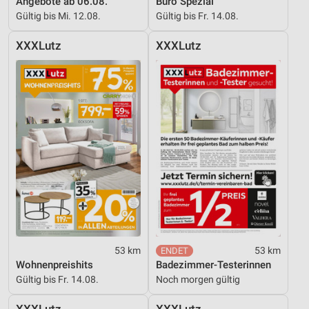
Angebote ab 06.08.
Büro Spezial
Inhalten
Gültig bis Mi. 12.08.
Gültig bis Fr. 14.08.
IAB-Besonderheiten:
XXXLutz
XXXLutz
Verwendung genauer Standortdaten
Geräte anhand von aktiv angeforderten
Informationen identifizieren
Nicht-IAB-Verarbeitungszwecke:
Notwendig
Performance
Funktional
Werbung
53 km
53 km
Wohnenpreishits
Badezimmer-Testerinnen
Gültig bis Fr. 14.08.
Noch morgen gültig