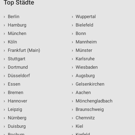
Top Städte
›
Berlin
›
Wuppertal
›
Hamburg
›
Bielefeld
›
München
›
Bonn
›
Köln
›
Mannheim
›
Frankfurt (Main)
›
Münster
›
Stuttgart
›
Karlsruhe
›
Dortmund
›
Wiesbaden
›
Düsseldorf
›
Augsburg
›
Essen
›
Gelsenkirchen
›
Bremen
›
Aachen
›
Hannover
›
Mönchengladbach
›
Leipzig
›
Braunschweig
›
Nürnberg
›
Chemnitz
›
Duisburg
›
Kiel
›
Bochum
›
Krefeld