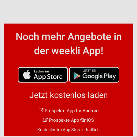
Noch mehr Angebote in
der weekli App!
Jetzt kostenlos laden
Prospekte App für Android
Prospekte App für iOS
Kostenlos im App Store erhältlich