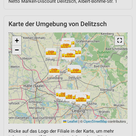
Netto Marken-Discount Delitzsch, Albert-Böhme-Str. 1
Karte der Umgebung von Delitzsch
+
⛶
−
Leaflet
|
©
OpenStreetMap
contributors
Klicke auf das Logo der Filiale in der Karte, um mehr