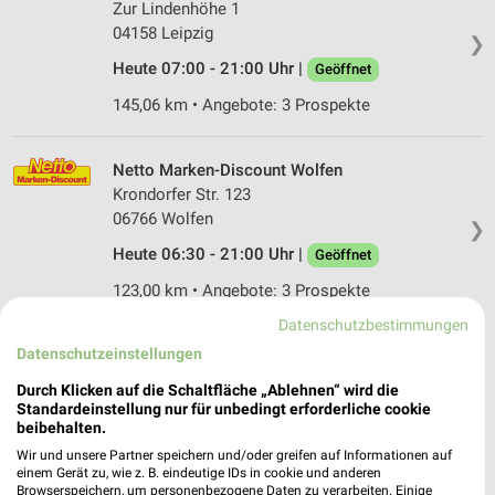
Zur Lindenhöhe 1
04158 Leipzig
❯
Heute 07:00 - 21:00 Uhr |
Geöffnet
145,06 km • Angebote: 3 Prospekte
Netto Marken-Discount Wolfen
Krondorfer Str. 123
06766 Wolfen
❯
Heute 06:30 - 21:00 Uhr |
Geöffnet
123,00 km • Angebote: 3 Prospekte
Datenschutzbestimmungen
Datenschutzeinstellungen
Netto Marken-Discount Schkeuditz
Paetzstr. 2
Durch Klicken auf die Schaltfläche „Ablehnen“ wird die
04435 Schkeuditz
Standardeinstellung nur für unbedingt erforderliche cookie
❯
beibehalten.
Heute 07:00 - 20:00 Uhr |
Geöffnet
Wir und unsere Partner speichern und/oder greifen auf Informationen auf
einem Gerät zu, wie z. B. eindeutige IDs in cookie und anderen
148,74 km • Angebote: 3 Prospekte
Browserspeichern, um personenbezogene Daten zu verarbeiten. Einige