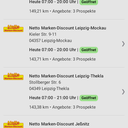
Heute 07:00 - 20:00 Uhr |
Geöffnet
Partnerliste anzeigen (1 IAB-Anbieter)
149,21 km • Angebote: 3 Prospekte
Wir nutzen Ihre Daten für folgende Zwecke:
IAB-Verarbeitungszwecke:
Speichern von oder Zugriff auf Informationen
Netto Marken-Discount Leipzig-Mockau
auf einem Endgerät
Kieler Str. 9-11
04357 Leipzig-Mockau
❯
Verwendung reduzierter Daten zur Auswahl von
Werbeanzeigen
Heute 07:00 - 20:00 Uhr |
Geöffnet
143,71 km • Angebote: 3 Prospekte
Erstellung von Profilen für personalisierte
Werbung
Netto Marken-Discount Leipzig-Thekla
Verwendung von Profilen zur Auswahl
personalisierter Werbung
Stollberger Str. 6
04349 Leipzig-Thekla
❯
Erstellung von Profilen zur Personalisierung
Heute 07:00 - 21:00 Uhr |
Geöffnet
von Inhalten
143,38 km • Angebote: 3 Prospekte
Verwendung von Profilen zur Auswahl
personalisierter Inhalte
Netto Marken-Discount Jeßnitz
Messung der Werbeleistung