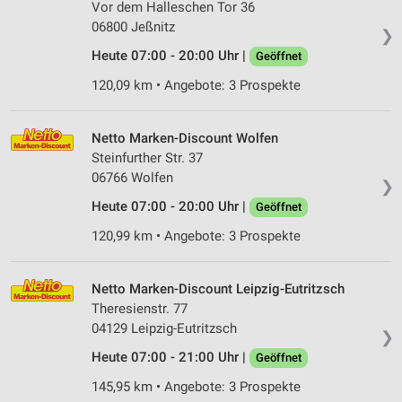
Vor dem Halleschen Tor 36
06800 Jeßnitz
Messung der Performance von Inhalten
❯
Heute 07:00 - 20:00 Uhr |
Geöffnet
Analyse von Zielgruppen durch Statistiken oder
120,09 km • Angebote: 3 Prospekte
Kombinationen von Daten aus verschiedenen
Quellen
Entwicklung und Verbesserung der Angebote
Netto Marken-Discount Wolfen
Steinfurther Str. 37
Verwendung reduzierter Daten zur Auswahl von
06766 Wolfen
❯
Inhalten
Heute 07:00 - 20:00 Uhr |
Geöffnet
IAB-Besonderheiten:
120,99 km • Angebote: 3 Prospekte
Verwendung genauer Standortdaten
Geräte anhand von aktiv angeforderten
Netto Marken-Discount Leipzig-Eutritzsch
Informationen identifizieren
Theresienstr. 77
04129 Leipzig-Eutritzsch
Nicht-IAB-Verarbeitungszwecke:
❯
Notwendig
Heute 07:00 - 21:00 Uhr |
Geöffnet
145,95 km • Angebote: 3 Prospekte
Performance