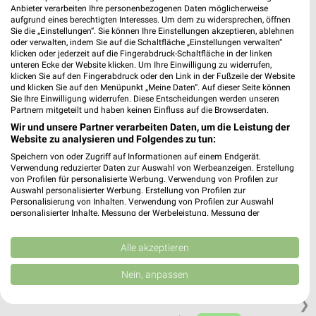
Anbieter verarbeiten Ihre personenbezogenen Daten möglicherweise
aufgrund eines berechtigten Interesses. Um dem zu widersprechen, öffnen
Netto Marken-Discount Leipzig-Stahmeln
Sie die „Einstellungen“. Sie können Ihre Einstellungen akzeptieren, ablehnen
oder verwalten, indem Sie auf die Schaltfläche „Einstellungen verwalten“
Mühlenstr. 2
klicken oder jederzeit auf die Fingerabdruck-Schaltfläche in der linken
04159 Leipzig-Stahmeln
unteren Ecke der Website klicken. Um Ihre Einwilligung zu widerrufen,
❯
klicken Sie auf den Fingerabdruck oder den Link in der Fußzeile der Website
Heute 07:00 - 21:00 Uhr |
Geöffnet
und klicken Sie auf den Menüpunkt „Meine Daten“. Auf dieser Seite können
Sie Ihre Einwilligung widerrufen. Diese Entscheidungen werden unseren
147,71 km • Angebote: 3 Prospekte
Partnern mitgeteilt und haben keinen Einfluss auf die Browserdaten.
Wir und unsere Partner verarbeiten Daten, um die Leistung der
Website zu analysieren und Folgendes zu tun:
Netto Marken-Discount Leipzig
Speichern von oder Zugriff auf Informationen auf einem Endgerät.
Max-Liebermann-Str. 61
Verwendung reduzierter Daten zur Auswahl von Werbeanzeigen. Erstellung
04157 Leipzig
von Profilen für personalisierte Werbung. Verwendung von Profilen zur
❯
Auswahl personalisierter Werbung. Erstellung von Profilen zur
Heute 07:00 - 20:00 Uhr |
Geöffnet
Personalisierung von Inhalten. Verwendung von Profilen zur Auswahl
personalisierter Inhalte. Messung der Werbeleistung. Messung der
145,61 km • Angebote: 3 Prospekte
Performance von Inhalten. Analyse von Zielgruppen durch Statistiken oder
Kombinationen von Daten aus verschiedenen Quellen. Entwicklung und
Verbesserung der Angebote. Verwendung reduzierter Daten zur Auswahl
Alle akzeptieren
von Inhalten.
Netto Marken-Discount Schkeuditz
Daten können außerhalb der Europäischen Union weitergegeben und in die
Nein, anpassen
Ringstr. 50
USA gesendet werden.
04435 Schkeuditz
Ihre Einwilligung und die cookie Richtlinie gelten ausschließlich für diese
❯
Website/App.