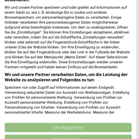
Wir und unsere Partner speichern und/oder greifen auf Informationen auf
einem Gerät zu, wie z. B. eindeutige IDs in cookie und anderen
Jetzt alle "Hund & Katze" Themen entdecken!
Browserspeichern, um personenbezogene Daten zu verarbeiten. Einige
Anbieter verarbeiten Ihre personenbezogenen Daten möglicherweise
aufgrund eines berechtigten Interesses. Um dem zu widersprechen, öffnen
Sie die „Einstellungen“. Sie können Ihre Einstellungen akzeptieren, ablehnen
oder verwalten, indem Sie auf die Schaltfläche „Einstellungen verwalten“
klicken oder jederzeit auf die Fingerabdruck-Schaltfläche in der linken
MEHR PROSPEKTE
unteren Ecke der Website klicken. Um Ihre Einwilligung zu widerrufen,
klicken Sie auf den Fingerabdruck oder den Link in der Fußzeile der Website
und klicken Sie auf den Menüpunkt „Meine Daten“. Auf dieser Seite können
Sie Ihre Einwilligung widerrufen. Diese Entscheidungen werden unseren
Partnern mitgeteilt und haben keinen Einfluss auf die Browserdaten.
Wir und unsere Partner verarbeiten Daten, um die Leistung der
Website zu analysieren und Folgendes zu tun:
weekli - Prospekte & Angebote App
Speichern von oder Zugriff auf Informationen auf einem Endgerät.
Verwendung reduzierter Daten zur Auswahl von Werbeanzeigen. Erstellung
von Profilen für personalisierte Werbung. Verwendung von Profilen zur
Alle Fressnapf Angebote immer griffbereit – mit der
Auswahl personalisierter Werbung. Erstellung von Profilen zur
kostenlosen weekli App für iOS & Android.
Personalisierung von Inhalten. Verwendung von Profilen zur Auswahl
personalisierter Inhalte. Messung der Werbeleistung. Messung der
✔
Standortgenaue Angebote
Performance von Inhalten. Analyse von Zielgruppen durch Statistiken oder
Kombinationen von Daten aus verschiedenen Quellen. Entwicklung und
✔
Folge deinem Lieblingshändler
Verbesserung der Angebote. Verwendung reduzierter Daten zur Auswahl
Alle akzeptieren
✔
Push-Benachrichtigungen bei neuen Prospekten
von Inhalten.
✔
Einkaufsliste - Einkauf stressfrei planen
Daten können außerhalb der Europäischen Union weitergegeben und in die