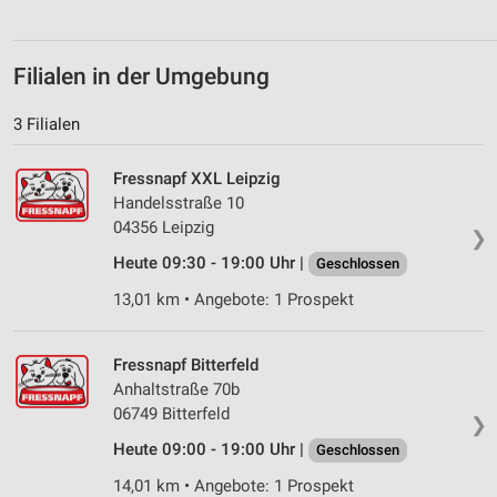
personalisierter Inhalte
Messung der Werbeleistung
Filialen in der Umgebung
Messung der Performance von Inhalten
3 Filialen
Analyse von Zielgruppen durch Statistiken oder
Kombinationen von Daten aus verschiedenen
Fressnapf XXL Leipzig
Quellen
Handelsstraße 10
04356 Leipzig
Entwicklung und Verbesserung der Angebote
❯
Heute 09:30 - 19:00 Uhr |
Geschlossen
Verwendung reduzierter Daten zur Auswahl von
13,01 km • Angebote: 1 Prospekt
Inhalten
IAB-Besonderheiten:
Fressnapf Bitterfeld
Verwendung genauer Standortdaten
Anhaltstraße 70b
06749 Bitterfeld
Geräte anhand von aktiv angeforderten
❯
Informationen identifizieren
Heute 09:00 - 19:00 Uhr |
Geschlossen
Nicht-IAB-Verarbeitungszwecke:
14,01 km • Angebote: 1 Prospekt