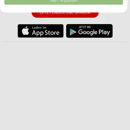
Nein, anpassen
USA gesendet werden.
Ihre Einwilligung und die cookie Richtlinie gelten ausschließlich für diese
JETZT LADEN UND SPAREN!
Website/App.
Partnerliste anzeigen (1 IAB-Anbieter)
Wir nutzen Ihre Daten für folgende Zwecke:
IAB-Verarbeitungszwecke:
Speichern von oder Zugriff auf Informationen
auf einem Endgerät
Verwendung reduzierter Daten zur Auswahl von
Werbeanzeigen
Erstellung von Profilen für personalisierte
Werbung
Verwendung von Profilen zur Auswahl
personalisierter Werbung
Erstellung von Profilen zur Personalisierung
von Inhalten
Verwendung von Profilen zur Auswahl