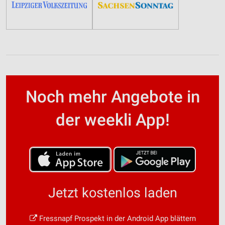
Noch mehr Angebote in
der weekli App!
Jetzt kostenlos laden
Fressnapf Prospekt in der Android App blättern