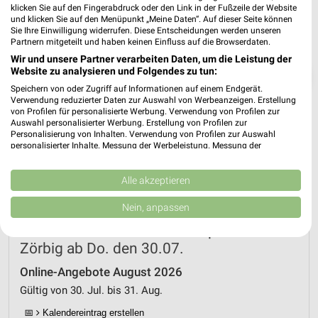
klicken Sie auf den Fingerabdruck oder den Link in der Fußzeile der Website
und klicken Sie auf den Menüpunkt „Meine Daten“. Auf dieser Seite können
Sie Ihre Einwilligung widerrufen. Diese Entscheidungen werden unseren
Partnern mitgeteilt und haben keinen Einfluss auf die Browserdaten.
Wir und unsere Partner verarbeiten Daten, um die Leistung der
Website zu analysieren und Folgendes zu tun:
❯
Speichern von oder Zugriff auf Informationen auf einem Endgerät.
Verwendung reduzierter Daten zur Auswahl von Werbeanzeigen. Erstellung
von Profilen für personalisierte Werbung. Verwendung von Profilen zur
Auswahl personalisierter Werbung. Erstellung von Profilen zur
Personalisierung von Inhalten. Verwendung von Profilen zur Auswahl
personalisierter Inhalte. Messung der Werbeleistung. Messung der
Performance von Inhalten. Analyse von Zielgruppen durch Statistiken oder
Kombinationen von Daten aus verschiedenen Quellen. Entwicklung und
Verbesserung der Angebote. Verwendung reduzierter Daten zur Auswahl
Alle akzeptieren
von Inhalten.
Daten können außerhalb der Europäischen Union weitergegeben und in die
Nein, anpassen
USA gesendet werden.
Netto Marken-Discount Prospekt für
Ihre Einwilligung und die cookie Richtlinie gelten ausschließlich für diese
Website/App.
Zörbig ab Do. den 30.07.
Partnerliste anzeigen (1 IAB-Anbieter)
Online-Angebote August 2026
Wir nutzen Ihre Daten für folgende Zwecke:
Gültig von 30. Jul. bis 31. Aug.
IAB-Verarbeitungszwecke:
📅
Kalendereintrag erstellen
Speichern von oder Zugriff auf Informationen