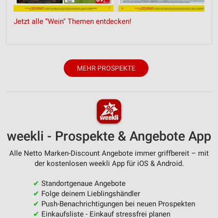
Quellen
Jetzt alle "Wein" Themen entdecken!
Entwicklung und Verbesserung der Angebote
Verwendung reduzierter Daten zur Auswahl von
Inhalten
MEHR PROSPEKTE
IAB-Besonderheiten:
Verwendung genauer Standortdaten
Geräte anhand von aktiv angeforderten
Informationen identifizieren
Nicht-IAB-Verarbeitungszwecke:
weekli - Prospekte & Angebote App
Notwendig
Alle Netto Marken-Discount Angebote immer griffbereit – mit
der kostenlosen weekli App für iOS & Android.
Performance
✔
Standortgenaue Angebote
Funktional
✔
Folge deinem Lieblingshändler
✔
Push-Benachrichtigungen bei neuen Prospekten
Werbung
✔
Einkaufsliste - Einkauf stressfrei planen