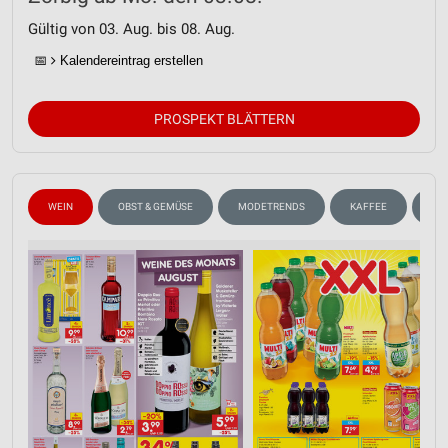
Gültig von 03. Aug. bis 08. Aug.
📅
Kalendereintrag erstellen
PROSPEKT BLÄTTERN
WEIN
OBST & GEMÜSE
MODETRENDS
KAFFEE
GE