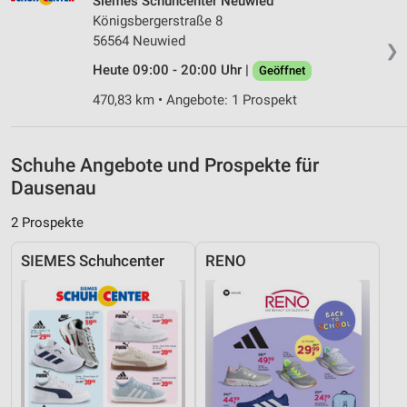
Siemes Schuhcenter Neuwied
Geräte anhand von aktiv angeforderten
Informationen identifizieren
Königsbergerstraße 8
56564 Neuwied
❯
Nicht-IAB-Verarbeitungszwecke:
Heute 09:00 - 20:00 Uhr |
Geöffnet
Notwendig
470,83 km • Angebote: 1 Prospekt
Performance
Funktional
Schuhe Angebote und Prospekte für
Dausenau
Werbung
2 Prospekte
SIEMES Schuhcenter
RENO