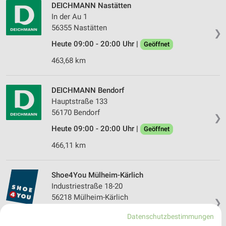
DEICHMANN Nastätten
In der Au 1
56355 Nastätten
❯
Heute 09:00 - 20:00 Uhr |
Geöffnet
463,68 km
DEICHMANN Bendorf
Hauptstraße 133
56170 Bendorf
❯
Heute 09:00 - 20:00 Uhr |
Geöffnet
466,11 km
Shoe4You Mülheim-Kärlich
Industriestraße 18-20
56218 Mülheim-Kärlich
❯
Heute 10:00 - 20:00 Uhr |
Geöffnet
Datenschutzbestimmungen