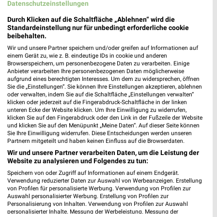
Datenschutzeinstellungen
470,43 km
Durch Klicken auf die Schaltfläche „Ablehnen“ wird die
Standardeinstellung nur für unbedingt erforderliche cookie
Siemes Schuhcenter Mülheim-Kärlich
beibehalten.
Industriestraße 46
Wir und unsere Partner speichern und/oder greifen auf Informationen auf
56218 Mülheim-Kärlich
einem Gerät zu, wie z. B. eindeutige IDs in cookie und anderen
❯
Browserspeichern, um personenbezogene Daten zu verarbeiten. Einige
Heute 09:00 - 20:00 Uhr |
Geöffnet
Anbieter verarbeiten Ihre personenbezogenen Daten möglicherweise
aufgrund eines berechtigten Interesses. Um dem zu widersprechen, öffnen
471,02 km • Angebote: 1 Prospekt
Sie die „Einstellungen“. Sie können Ihre Einstellungen akzeptieren, ablehnen
oder verwalten, indem Sie auf die Schaltfläche „Einstellungen verwalten“
klicken oder jederzeit auf die Fingerabdruck-Schaltfläche in der linken
unteren Ecke der Website klicken. Um Ihre Einwilligung zu widerrufen,
DEICHMANN Mülheim-Kärlich
klicken Sie auf den Fingerabdruck oder den Link in der Fußzeile der Website
Spitalsgraben 2
und klicken Sie auf den Menüpunkt „Meine Daten“. Auf dieser Seite können
Sie Ihre Einwilligung widerrufen. Diese Entscheidungen werden unseren
56218 Mülheim-Kärlich
❯
Partnern mitgeteilt und haben keinen Einfluss auf die Browserdaten.
Heute 09:00 - 20:00 Uhr |
Geöffnet
Wir und unsere Partner verarbeiten Daten, um die Leistung der
Website zu analysieren und Folgendes zu tun:
471,22 km
Speichern von oder Zugriff auf Informationen auf einem Endgerät.
Verwendung reduzierter Daten zur Auswahl von Werbeanzeigen. Erstellung
von Profilen für personalisierte Werbung. Verwendung von Profilen zur
Siemes Schuhcenter Diez
Auswahl personalisierter Werbung. Erstellung von Profilen zur
Personalisierung von Inhalten. Verwendung von Profilen zur Auswahl
Am Backsteinbrand 6
personalisierter Inhalte. Messung der Werbeleistung. Messung der
65582 Diez