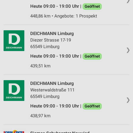
Erstellung von Profilen zur Personalisierung
Heute 09:00 - 19:00 Uhr |
Geöffnet
von Inhalten
448,86 km • Angebote: 1 Prospekt
Verwendung von Profilen zur Auswahl
personalisierter Inhalte
DEICHMANN Limburg
Messung der Werbeleistung
Diezer Strasse 17-19
65549 Limburg
❯
Messung der Performance von Inhalten
Heute 09:00 - 19:00 Uhr |
Geöffnet
Analyse von Zielgruppen durch Statistiken oder
439,51 km
Kombinationen von Daten aus verschiedenen
Quellen
DEICHMANN Limburg
Entwicklung und Verbesserung der Angebote
Westerwaldstraße 111
65549 Limburg
Verwendung reduzierter Daten zur Auswahl von
❯
Inhalten
Heute 09:00 - 19:00 Uhr |
Geöffnet
IAB-Besonderheiten:
438,97 km
Verwendung genauer Standortdaten