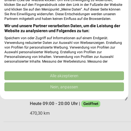
klicken Sie auf den Fingerabdruck oder den Link in der Fußzeile der Website
Heute 09:00 - 19:00 Uhr |
Schließt in 47 Min.
und klicken Sie auf den Menüpunkt „Meine Daten“. Auf dieser Seite können
Sie Ihre Einwilligung widerrufen. Diese Entscheidungen werden unseren
487,50 km
Partnern mitgeteilt und haben keinen Einfluss auf die Browserdaten.
Wir und unsere Partner verarbeiten Daten, um die Leistung der
Website zu analysieren und Folgendes zu tun:
Takko Fashion Wachtberg
Speichern von oder Zugriff auf Informationen auf einem Endgerät.
Bernareggio-Platz 3
Verwendung reduzierter Daten zur Auswahl von Werbeanzeigen. Erstellung
53343 Wachtberg
❯
von Profilen für personalisierte Werbung. Verwendung von Profilen zur
Auswahl personalisierter Werbung. Erstellung von Profilen zur
Heute 09:30 - 20:00 Uhr |
Geöffnet
Personalisierung von Inhalten. Verwendung von Profilen zur Auswahl
personalisierter Inhalte. Messung der Werbeleistung. Messung der
482,15 km
Performance von Inhalten. Analyse von Zielgruppen durch Statistiken oder
Kombinationen von Daten aus verschiedenen Quellen. Entwicklung und
Verbesserung der Angebote. Verwendung reduzierter Daten zur Auswahl
Alle akzeptieren
von Inhalten.
Takko Fashion Königswinter
Daten können außerhalb der Europäischen Union weitergegeben und in die
Nein, anpassen
Aegidienberger Straße 2b
USA gesendet werden.
53639 Königswinter
Ihre Einwilligung und die cookie Richtlinie gelten ausschließlich für diese
❯
Website/App.
Heute 09:00 - 20:00 Uhr |
Geöffnet
Partnerliste anzeigen (1 IAB-Anbieter)
470,30 km
Wir nutzen Ihre Daten für folgende Zwecke:
IAB-Verarbeitungszwecke: