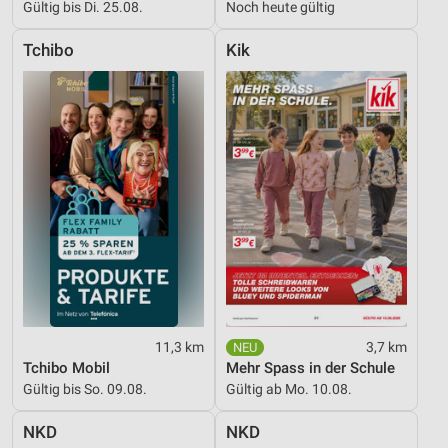
Kombinationen von Daten aus verschiedenen
Gültig bis Di. 25.08.
Noch heute gültig
Quellen
Tchibo
Kik
Entwicklung und Verbesserung der Angebote
Verwendung reduzierter Daten zur Auswahl von
Inhalten
IAB-Besonderheiten:
Verwendung genauer Standortdaten
Geräte anhand von aktiv angeforderten
Informationen identifizieren
Nicht-IAB-Verarbeitungszwecke:
Notwendig
Performance
11,3 km
3,7 km
Tchibo Mobil
Mehr Spass in der Schule
Funktional
Gültig bis So. 09.08.
Gültig ab Mo. 10.08.
Werbung
NKD
NKD