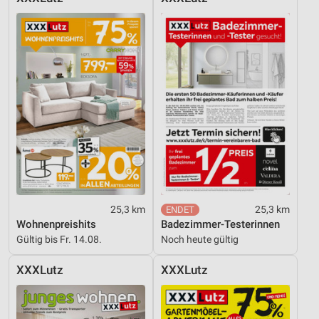
Nicht-IAB-Verarbeitungszwecke:
Notwendig
Performance
Funktional
Werbung
25,3 km
25,3 km
Wohnenpreishits
Badezimmer-Testerinnen
Gültig bis Fr. 14.08.
Noch heute gültig
XXXLutz
XXXLutz